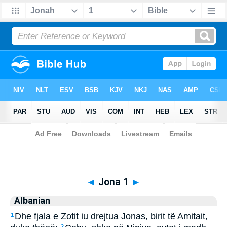
Biblia
>
Albanian
> Jona 1
◄
Jona 1
►
Albanian
Dhe fjala e Zotit iu drejtua Jonas, birit të Amitait,
1
2