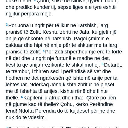
duke thënë:
Çohu, shko në Ninive, qytet i madh,
dhe prediko kundër tij, sepse ligësia e tyre është
ngjitur përpara meje.
Por Jona u ngrit për të ikur në Tarshish, larg
3
pranisë të Zotit. Kështu zbriti në Jafa, ku gjeti një
anije që shkonte në Tarshish. Pagoi çmimin e
caktuar dhe hipi në anije për të shkuar me ta larg
pranisë të Zotit.
Por Zoti shpërtheu një erë të fortë
4
në det dhe u ngrit një furtunë e madhe në det,
kështu që anija rrezikonte të shkallmohej.
Detarët,
5
të trembur, i thirrën secili perëndisë së vet dhe
hodhën në det ngarkesën që ishte në anije për ta
lehtësuar. Ndërkaq Jona kishte zbritur në pjesët
më të fshehta të anijes, kishte rënë dhe flinte
thellë.
Kapiteni iu afrua dhe i tha: "Çfarë po bën
6
në gjumë kaq të thellë? Çohu, kërko Perëndinë
tënd! Ndofta Perëndia do të kujdeset për ne dhe
nuk do të vdesim".