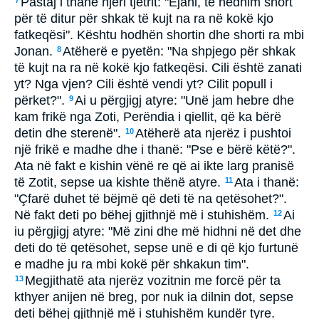
Pastaj i thanë njeri tjetrit: "Ejani, të hedhim short
7
për të ditur për shkak të kujt na ra në kokë kjo
fatkeqësi". Kështu hodhën shortin dhe shorti ra mbi
Jonan.
Atëherë e pyetën: "Na shpjego për shkak
8
të kujt na ra në kokë kjo fatkeqësi. Cili është zanati
yt? Nga vjen? Cili është vendi yt? Cilit popull i
përket?".
Ai u përgjigj atyre: "Unë jam hebre dhe
9
kam frikë nga Zoti, Perëndia i qiellit, që ka bërë
detin dhe sterenë".
Atëherë ata njerëz i pushtoi
10
një frikë e madhe dhe i thanë: "Pse e bërë këtë?".
Ata në fakt e kishin vënë re që ai ikte larg pranisë
të Zotit, sepse ua kishte thënë atyre.
Ata i thanë:
11
"Çfarë duhet të bëjmë që deti të na qetësohet?".
Në fakt deti po bëhej gjithnjë më i stuhishëm.
Ai
12
iu përgjigj atyre: "Më zini dhe më hidhni në det dhe
deti do të qetësohet, sepse unë e di që kjo furtunë
e madhe ju ra mbi kokë për shkakun tim".
Megjithatë ata njerëz vozitnin me forcë për ta
13
kthyer anijen në breg, por nuk ia dilnin dot, sepse
deti bëhej gjithnjë më i stuhishëm kundër tyre.