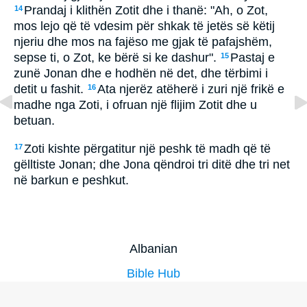
Prandaj i klithën Zotit dhe i thanë: "Ah, o Zot,
14
mos lejo që të vdesim për shkak të jetës së këtij
njeriu dhe mos na fajëso me gjak të pafajshëm,
sepse ti, o Zot, ke bërë si ke dashur".
Pastaj e
15
zunë Jonan dhe e hodhën në det, dhe tërbimi i
detit u fashit.
Ata njerëz atëherë i zuri një frikë e
16
madhe nga Zoti, i ofruan një flijim Zotit dhe u
betuan.
Zoti kishte përgatitur një peshk të madh që të
17
gëlltiste Jonan; dhe Jona qëndroi tri ditë dhe tri net
në barkun e peshkut.
Albanian
Bible Hub