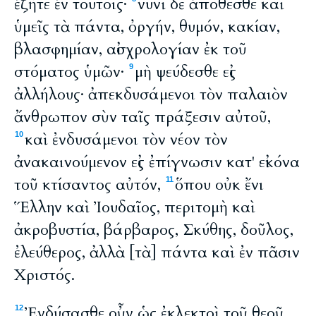
ἐζῆτε ἐν τούτοις·
νυνὶ δὲ ἀπόθεσθε καὶ
ὑμεῖς τὰ πάντα, ὀργήν, θυμόν, κακίαν,
βλασφημίαν, αἰσχρολογίαν ἐκ τοῦ
στόματος ὑμῶν·
μὴ ψεύδεσθε εἰς
9
ἀλλήλους· ἀπεκδυσάμενοι τὸν παλαιὸν
ἄνθρωπον σὺν ταῖς πράξεσιν αὐτοῦ,
καὶ ἐνδυσάμενοι τὸν νέον τὸν
10
ἀνακαινούμενον εἰς ἐπίγνωσιν κατ' εἰκόνα
τοῦ κτίσαντος αὐτόν,
ὅπου οὐκ ἔνι
11
Ἕλλην καὶ Ἰουδαῖος, περιτομὴ καὶ
ἀκροβυστία, βάρβαρος, Σκύθης, δοῦλος,
ἐλεύθερος, ἀλλὰ [τὰ] πάντα καὶ ἐν πᾶσιν
Χριστός.
Ἐνδύσασθε οὖν ὡς ἐκλεκτοὶ τοῦ θεοῦ,
12