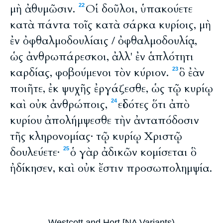
μὴ ἀθυμῶσιν.
Οἱ δοῦλοι, ὑπακούετε
22
κατὰ πάντα τοῖς κατὰ σάρκα κυρίοις, μὴ
ἐν ὀφθαλμοδουλίαις / ὀφθαλμοδουλίᾳ,
ὡς ἀνθρωπάρεσκοι, ἀλλ' ἐν ἁπλότητι
καρδίας, φοβούμενοι τὸν κύριον.
ὃ ἐὰν
23
ποιῆτε, ἐκ ψυχῆς ἐργάζεσθε, ὡς τῷ κυρίῳ
καὶ οὐκ ἀνθρώποις,
εἰδότες ὅτι ἀπὸ
24
κυρίου ἀπολήμψεσθε τὴν ἀνταπόδοσιν
τῆς κληρονομίας· τῷ κυρίῳ Χριστῷ
δουλεύετε·
ὁ γὰρ ἀδικῶν κομίσεται ὃ
25
ἠδίκησεν, καὶ οὐκ ἔστιν προσωπολημψία.
Westcott and Hort [NA Variants)