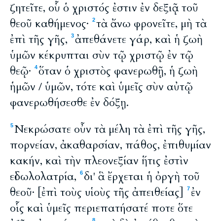
ζητεῖτε, οὗ ὁ χριστός ἐστιν ἐν δεξιᾷ τοῦ
θεοῦ καθήμενος·
τὰ ἄνω φρονεῖτε, μὴ τὰ
2
ἐπὶ τῆς γῆς,
ἀπεθάνετε γάρ, καὶ ἡ ζωὴ
3
ὑμῶν κέκρυπται σὺν τῷ χριστῷ ἐν τῷ
θεῷ·
ὅταν ὁ χριστὸς φανερωθῇ, ἡ ζωὴ
4
ἡμῶν / ὑμῶν, τότε καὶ ὑμεῖς σὺν αὐτῷ
φανερωθήσεσθε ἐν δόξῃ.
Νεκρώσατε οὖν τὰ μέλη τὰ ἐπὶ τῆς γῆς,
5
πορνείαν, ἀκαθαρσίαν, πάθος, ἐπιθυμίαν
κακήν, καὶ τὴν πλεονεξίαν ἥτις ἐστὶν
εἰδωλολατρία,
δι' ἃ ἔρχεται ἡ ὀργὴ τοῦ
6
θεοῦ· [ἐπὶ τοὺς υἱοὺς τῆς ἀπειθείας]
ἐν
7
οἷς καὶ ὑμεῖς περιεπατήσατέ ποτε ὅτε
8