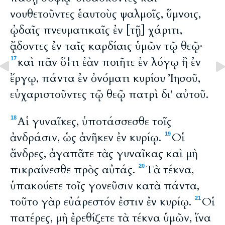
νουθετοῦντες ἑαυτοὺς ψαλμοῖς, ὕμνοις,
ᾠδαῖς πνευματικαῖς ἐν [τῇ] χάριτι,
ᾄδοντες ἐν ταῖς καρδίαις ὑμῶν τῷ θεῷ·
καὶ πᾶν ὅ¦τι ἐὰν ποιῆτε ἐν λόγῳ ἢ ἐν
17
ἔργῳ, πάντα ἐν ὀνόματι κυρίου Ἰησοῦ,
εὐχαριστοῦντες τῷ θεῷ πατρὶ δι' αὐτοῦ.
Αἱ γυναῖκες, ὑποτάσσεσθε τοῖς
18
ἀνδράσιν, ὡς ἀνῆκεν ἐν κυρίῳ.
Οἱ
19
ἄνδρες, ἀγαπᾶτε τὰς γυναῖκας καὶ μὴ
πικραίνεσθε πρὸς αὐτάς.
Τὰ τέκνα,
20
ὑπακούετε τοῖς γονεῦσιν κατὰ πάντα,
τοῦτο γὰρ εὐάρεστόν ἐστιν ἐν κυρίῳ.
Οἱ
21
πατέρες, μὴ ἐρεθίζετε τὰ τέκνα ὑμῶν, ἵνα