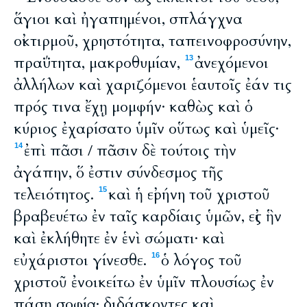
ἅγιοι καὶ ἠγαπημένοι, σπλάγχνα
οἰκτιρμοῦ, χρηστότητα, ταπεινοφροσύνην,
πραΰτητα, μακροθυμίαν,
ἀνεχόμενοι
13
ἀλλήλων καὶ χαριζόμενοι ἑαυτοῖς ἐάν τις
πρός τινα ἔχῃ μομφήν· καθὼς καὶ ὁ
κύριος ἐχαρίσατο ὑμῖν οὕτως καὶ ὑμεῖς·
ἐπὶ πᾶσι / πᾶσιν δὲ τούτοις τὴν
14
ἀγάπην, ὅ ἐστιν σύνδεσμος τῆς
τελειότητος.
καὶ ἡ εἰρήνη τοῦ χριστοῦ
15
βραβευέτω ἐν ταῖς καρδίαις ὑμῶν, εἰς ἣν
καὶ ἐκλήθητε ἐν ἑνὶ σώματι· καὶ
εὐχάριστοι γίνεσθε.
ὁ λόγος τοῦ
16
χριστοῦ ἐνοικείτω ἐν ὑμῖν πλουσίως ἐν
πάσῃ σοφίᾳ· διδάσκοντες καὶ