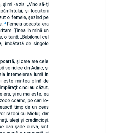
şi mi -a zis: ,,Vino să-ţi
ămîntului; şi locuitorii
văzut o femeie, şezînd pe
e.
Femeia aceasta era
4
itare. Ţinea în mînă un
 o taină: ,,Babilonul cel
, îmbătată de sîngele
o poartă, şi care are cele
să se ridice din Adînc, şi
ela întemeierea lumii în
ci este mintea plină de
împăraţi: cinci au căzut,
re era, şi nu mai este, ea
zece coarne, pe cari le-
rătească timp de un ceas
vor război cu Mielul; dar
ţi, aleşi şi credincioşi,
 pe cari şade curva, sînt