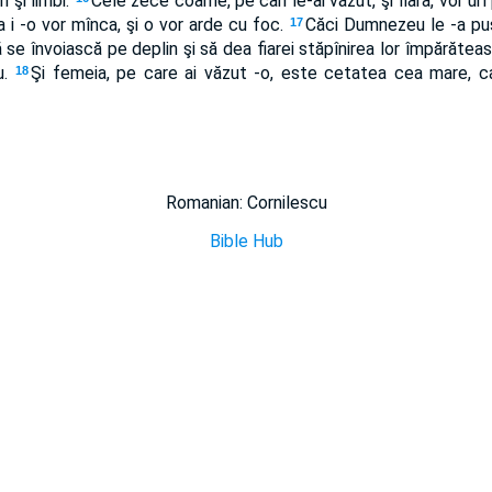
 şi limbi.
Cele zece coarne, pe cari le-ai văzut, şi fiara, vor urî 
a i -o vor mînca, şi o vor arde cu foc.
Căci Dumnezeu le -a pus
17
să se învoiască pe deplin şi să dea fiarei stăpînirea lor împărăteas
u.
Şi femeia, pe care ai văzut -o, este cetatea cea mare, c
18
Romanian: Cornilescu
Bible Hub