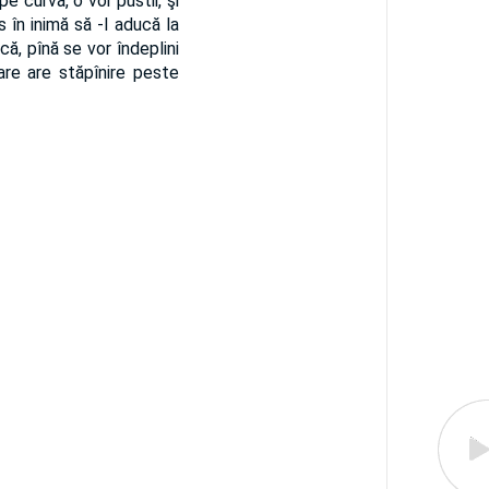
pe curvă, o vor pustii, şi
 în inimă să -I aducă la
că, pînă se vor îndeplini
are are stăpînire peste