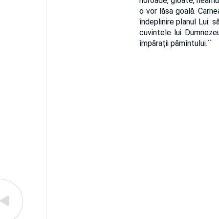
noroade, gloate, neamuri
o vor lăsa goală. Carne
îndeplinire planul Lui: 
cuvintele lui Dumneze
împăraţii pămîntului.``