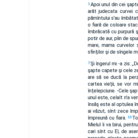
Apoi unul din cei şapte
1
arăt judecata curvei 
pămîntului s'au îmbătat 
o fiară de coloare sta
îmbrăcată cu purpură ş
potir de aur, plin de spu
mare, mama curvelor şi
sfinţilor şi de sîngele 
Şi îngerul mi -a zis: ,
7
şapte capete şi cele z
are să se ducă la perza
cartea vieţii, se vor m
înţelepciune. -Cele şap
unul este, celalt n'a ve
însăş este al optulea î
ai văzut, sînt zece împ
împreună cu fiara.
To
13
Mielul îi va birui, pent
cari sînt cu El, de ase