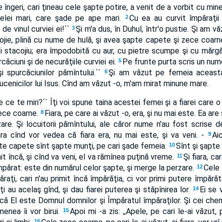
 îngeri, cari ţineau cele şapte potire, a venit de a vorbit cu mine, 
celei mari, care şade pe ape mari.
Cu ea au curvit împăraţii p
2
de vinul curviei ei!``
Şi m'a dus, în Duhul, într'o pustie. Şi am 
3
cojie, plină cu nume de hulă, şi avea şapte capete şi zece coarn
i stacojiu; era împodobită cu aur, cu pietre scumpe şi cu mărgăr
rcăciuni şi de necurăţiile curviei ei.
Pe frunte purta scris un nume,
5
 spurcăciunilor pămîntului.``
Şi am văzut pe femeia aceasta
6
mucenicilor lui Isus. Cînd am văzut -o, m'am mirat minune mare.
,De ce te miri?`` Îţi voi spune taina acestei femei şi a fiarei care 
ece coarne.
Fiara, pe care ai văzut -o, era, şi nu mai este. Ea are 
8
re. Şi locuitorii pămîntului, ale căror nume n'au fost scrise d
ira cînd vor vedea că fiara era, nu mai este, şi va veni. -
Ai
9
te capete sînt şapte munţi, pe cari şade femeia.
Sînt şi şapte 
10
nit încă, şi cînd va veni, el va rămînea puţină vreme.
Şi fiara, ca
11
mpărat: este din numărul celor şapte, şi merge la perzare.
Cele 
12
ăraţi, cari n'au primit încă împărăţia, ci vor primi putere împă
ţi au acelaş gînd, şi dau fiarei puterea şi stăpînirea lor.
Ei se 
14
rucă El este Domnul domnilor şi Împăratul împăraţilor. Şi cei chema
menea îi vor birui.
Apoi mi -a zis: ,,Apele, pe cari le-ai văzut,
15
16