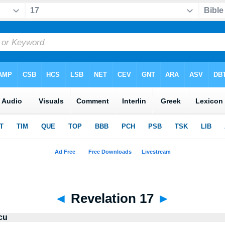
◄
Revelation 17
►
cu