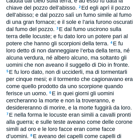
caduta dal cielo sulla terra; e ad esso fu data la
chiave del pozzo dell’abisso.
Ed egli aprì il pozzo
2
dell’abisso; e dal pozzo salì un fumo simile al fumo
di una gran fornace; e il sole e l’aria furono oscurati
dal fumo del pozzo.
E dal fumo uscirono sulla
3
terra delle locuste; e fu dato loro un potere pari al
potere che hanno gli scorpioni della terra.
E fu
4
loro detto di non danneggiare l’erba della terra, né
alcuna verdura, né albero alcuno, ma soltanto gli
uomini che non aveano il suggello di Dio in fronte.
E fu loro dato, non di ucciderli, ma di tormentarli
5
per cinque mesi; e il tormento che cagionavano era
come quello prodotto da uno scorpione quando
ferisce un uomo.
E in quei giorni gli uomini
6
cercheranno la morte e non la troveranno, e
desidereranno di morire, e la morte fuggirà da loro.
E nella forma le locuste eran simili a cavalli pronti
7
alla guerra; e sulle teste aveano come delle corone
simili ad oro e le loro facce eran come facce
d’uomini.
E aveano dei capelli come capelli di
8