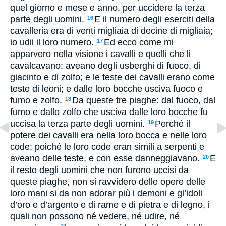
quel giorno e mese e anno, per uccidere la terza
parte degli uomini.
E il numero degli eserciti della
16
cavalleria era di venti migliaia di decine di migliaia;
io udii il loro numero.
Ed ecco come mi
17
apparvero nella visione i cavalli e quelli che li
cavalcavano: aveano degli usberghi di fuoco, di
giacinto e di zolfo; e le teste dei cavalli erano come
teste di leoni; e dalle loro bocche usciva fuoco e
fumo e zolfo.
Da queste tre piaghe: dal fuoco, dal
18
fumo e dallo zolfo che usciva dalle loro bocche fu
uccisa la terza parte degli uomini.
Perché il
19
potere dei cavalli era nella loro bocca e nelle loro
code; poiché le loro code eran simili a serpenti e
aveano delle teste, e con esse danneggiavano.
E
20
il resto degli uomini che non furono uccisi da
queste piaghe, non si ravvidero delle opere delle
loro mani si da non adorar più i demoni e gl’idoli
d’oro e d’argento e di rame e di pietra e di legno, i
quali non possono né vedere, né udire, né