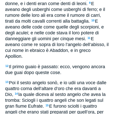
donne, e i denti eran come denti di leoni.
E
9
aveano degli usberghi come usberghi di ferro; e il
rumore delle loro ali era come il rumore di carri,
tirati da molti cavalli correnti alla battaglia.
E
10
aveano delle code come quelle degli scorpioni, e
degli aculei; e nelle code stava il loro potere di
danneggiare gli uomini per cinque mesi.
E
11
aveano come re sopra di loro l’angelo dell’abisso, il
cui nome in ebraico è Abaddon, e in greco
Apollion.
Il primo guaio è passato: ecco, vengono ancora
12
due guai dopo queste cose.
Poi il sesto angelo sonò, e io udii una voce dalle
13
quattro corna dell’altare d’oro che era davanti a
Dio,
la quale diceva al sesto angelo che avea la
14
tromba: Sciogli i quattro angeli che son legati sul
gran fiume Eufrate.
E furono sciolti i quattro
15
angeli che erano stati preparati per quell’ora, per