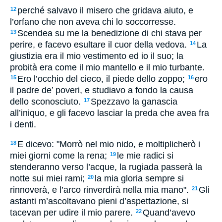
perché salvavo il misero che gridava aiuto, e
12
l’orfano che non aveva chi lo soccorresse.
Scendea su me la benedizione di chi stava per
13
perire, e facevo esultare il cuor della vedova.
La
14
giustizia era il mio vestimento ed io il suo; la
probità era come il mio mantello e il mio turbante.
Ero l’occhio del cieco, il piede dello zoppo;
ero
15
16
il padre de’ poveri, e studiavo a fondo la causa
dello sconosciuto.
Spezzavo la ganascia
17
all’iniquo, e gli facevo lasciar la preda che avea fra
i denti.
E dicevo: "Morrò nel mio nido, e moltiplicherò i
18
miei giorni come la rena;
le mie radici si
19
stenderanno verso l’acque, la rugiada passerà la
notte sui miei rami;
la mia gloria sempre si
20
rinnoverà, e l’arco rinverdirà nella mia mano".
Gli
21
astanti m’ascoltavano pieni d’aspettazione, si
tacevan per udire il mio parere.
Quand’avevo
22