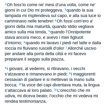
Oh foss’io come ne’ mesi d’una volta, come ne’
2
giorni in cui Dio mi proteggeva,
quando la sua
3
lampada mi risplendeva sul capo, e alla sua luce io
camminavo nelle tenebre!
Oh fossi com’ero a’
4
giorni della mia maturità, quando Iddio vegliava
amico sulla mia tenda,
quando l’Onnipotente
5
stava ancora meco, e avevo i miei figliuoli
d’intorno;
quando mi lavavo i piedi nel latte e dalla
6
roccia mi fluivano ruscelli d’olio!
Allorché uscivo
7
per andare alla porta della città e mi facevo
preparare il seggio sulla piazza,
i giovani, al vedermi, si ritiravano, i vecchi
8
s’alzavano e rimanevano in piedi;
i maggiorenti
9
cessavan di parlare e si mettevan la mano sulla
bocca;
la voce dei capi diventava muta, la lingua
10
s’attaccava al loro palato.
L’orecchio che mi
11
udiva, mi diceva beato; l’occhio che mi vedeva mi
rendea testimonianza,