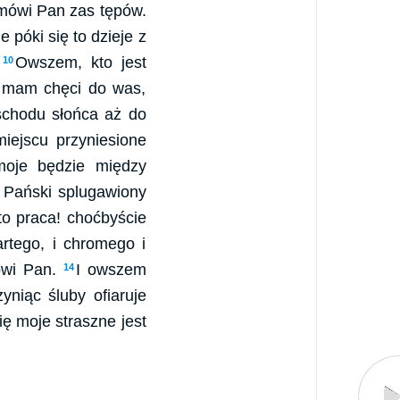
, mówi Pan zas tępów.
 póki się to dzieje z
.
Owszem, kto jest
10
e mam chęci do was,
chodu słońca aż do
iejscu przyniesione
 moje będzie między
ł Pański splugawiony
to praca! choćbyście
rtego, i chromego i
mówi Pan.
I owszem
14
yniąc śluby ofiaruje
ę moje straszne jest