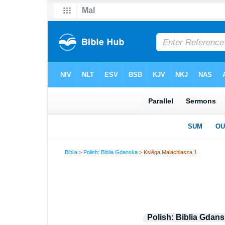
Biblia
>
Polish: Biblia Gdanska
> Ksiêga Malachiasza 1
Polish: Biblia Gdan