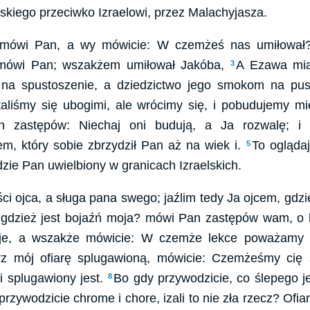
kiego przeciwko Izraelowi, przez Malachyjasza.
mówi Pan, a wy mówicie: W czemżeś nas umiłował? 
mówi Pan; wszakżem umiłował Jakóba,
A Ezawa mia
3
na spustoszenie, a dziedzictwo jego smokom na pus
aliśmy się ubogimi, ale wrócimy się, i pobudujemy mi
 zastępów: Niechaj oni budują, a Ja rozwalę; i 
em, który sobie zbrzydził Pan aż na wiek i.
To ogląda
5
zie Pan uwielbiony w granicach Izraelskich.
i ojca, a sługa pana swego; jaźlim tedy Ja ojcem, gdzie
 gdzież jest bojaźń moja? mówi Pan zastępów wam, o ka
je, a wszakże mówicie: W czemże lekce poważamy 
rz mój ofiarę splugawioną, mówicie: Czemżeśmy cię 
i splugawiony jest.
Bo gdy przywodzicie, co ślepego jest
8
przywodzicie chrome i chore, izali to nie zła rzecz? Ofia