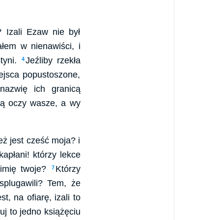
Izali Ezaw nie był
łem w nienawiści, i
tyni.
Jeźliby rzekła
4
ejsca popustoszone,
nazwię ich granicą
ją oczy wasze, a wy
ż jest cześć moja? i
płani! którzy lekce
imię twoje?
Którzy
7
splugawili? Tem, że
, na ofiarę, izali to
ruj to jedno książęciu