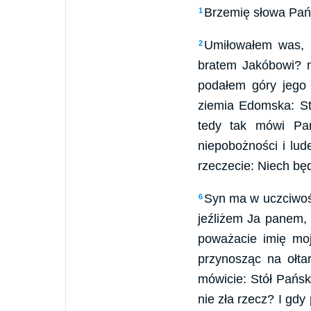
Brzemię słowa Pańs
1
Umiłowałem was, 
2
bratem Jakóbowi? 
podałem góry jego 
ziemia Edomska: St
tedy tak mówi Pan
niepobożności i lud
rzeczecie: Niech będ
Syn ma w uczciwośc
6
jeźliżem Ja panem,
poważacie imię mo
przynosząc na ołta
mówicie: Stół Pańsk
nie zła rzecz? I gdy 