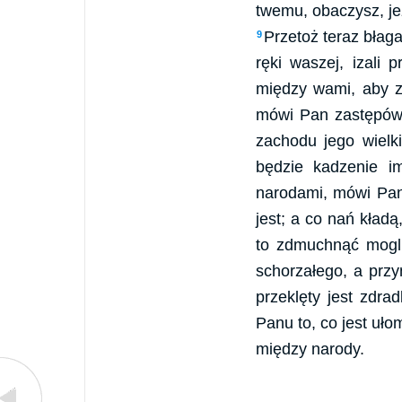
twemu, obaczysz, jeż
Przetoż teraz błaga
9
ręki waszej, izali
między wami, aby z
mówi Pan zastępów, 
zachodu jego wielk
będzie kadzenie im
narodami, mówi Pa
jest; a co nań kła
to zdmuchnąć mogli
schorzałego, a przy
przeklęty jest zdra
Panu to, co jest uł
między narody.