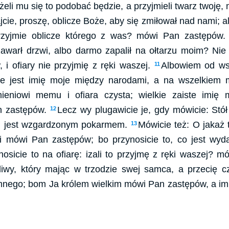
eli mu się to podobać będzie, a przyjmieli twarz twoję
jcie, proszę, oblicze Boże, aby się zmiłował nad nami; ale
 przyjmie oblicze którego z was? mówi Pan zastępów
awarł drzwi, albo darmo zapalił na ołtarzu moim? Ni
i ofiary nie przyjmię z ręki waszej.
Albowiem od ws
11
ie jest imię moje między narodami, a na wszelkiem m
ieniowi memu i ofiara czysta; wielkie zaiste imię
n zastępów.
Lecz wy plugawicie je, gdy mówicie: Stó
12
dą, jest wzgardzonym pokarmem.
Mówicie też: O jakaż 
13
 mówi Pan zastępów; bo przynosicie to, co jest wyda
nosicie to na ofiarę: izali to przyjmę z ręki waszej? 
dliwy, który mając w trzodzie swej samca, a przecię cz
omnego; bom Ja królem wielkim mówi Pan zastępów, a imi