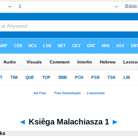
◄
Ksiêga Malachiasza 1
►
ska