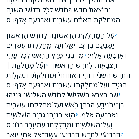
וְהַיֹּצֵאת֙ חֹ֣דֶשׁ בְּחֹ֔דֶשׁ לְכֹ֖ל חָדְשֵׁ֣י הַשָּׁנָ֑ה
הַֽמַּחֲלֹ֙קֶת֙ הָֽאַחַ֔ת עֶשְׂרִ֥ים וְאַרְבָּעָ֖ה אָֽלֶף׃ ס
עַ֞ל הַמַּחֲלֹ֤קֶת הָרִֽאשֹׁונָה֙ לַחֹ֣דֶשׁ הָרִאשֹׁ֔ון
2
יָֽשָׁבְעָ֖ם בֶּן־זַבְדִּיאֵ֑ל וְעַל֙ מַֽחֲלֻקְתֹּ֔ו עֶשְׂרִ֥ים
וְאַרְבָּעָ֖ה אָֽלֶף׃
מִן־בְּנֵי־פֶ֗רֶץ הָרֹ֛אשׁ לְכָל־שָׂרֵ֥י
3
הַצְּבָאֹ֖ות לַחֹ֥דֶשׁ הָרִאשֹֽׁון׃
וְעַ֞ל מַחֲלֹ֣קֶת ׀
4
הַחֹ֣דֶשׁ הַשֵּׁנִ֗י דֹּודַ֤י הָאֲחֹוחִי֙ וּמַ֣חֲלֻקְתֹּ֔ו וּמִקְלֹ֖ות
הַנָּגִ֑יד וְעַל֙ מַחֲלֻקְתֹּ֔ו עֶשְׂרִ֥ים וְאַרְבָּעָ֖ה אָֽלֶף׃ ס
שַׂ֣ר הַצָּבָ֤א הַשְּׁלִישִׁי֙ לַחֹ֣דֶשׁ הַשְּׁלִישִׁ֔י בְּנָיָ֧הוּ
5
בֶן־יְהֹויָדָ֛ע הַכֹּהֵ֖ן רֹ֑אשׁ וְעַל֙ מַחֲלֻקְתֹּ֔ו עֶשְׂרִ֥ים
וְאַרְבָּעָ֖ה אָֽלֶף׃
ה֧וּא בְנָיָ֛הוּ גִּבֹּ֥ור הַשְּׁלֹשִׁ֖ים
6
וְעַל־הַשְּׁלֹשִׁ֑ים וּמַ֣חֲלֻקְתֹּ֔ו עַמִּיזָבָ֖ד בְּנֹֽו׃ ס
הָֽרְבִיעִ֞י לַחֹ֣דֶשׁ הָרְבִיעִ֗י עֲשָׂה־אֵל֙ אֲחִ֣י יֹואָ֔ב
7