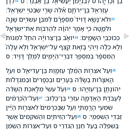
בֶּן־זְכַרְיָ֑הוּ ס לְבִנְיָמִ֔ן יַעֲשִׂיאֵ֖ל בֶּן־אַבְנֵֽר׃ ס
לְדָ֕ן
22
עֲזַרְאֵ֖ל בֶּן־יְרֹחָ֑ם אֵ֕לֶּה שָׂרֵ֖י שִׁבְטֵ֥י יִשְׂרָאֵֽל׃
וְלֹא־נָשָׂ֤א דָוִיד֙ מִסְפָּרָ֔ם לְמִבֶּ֛ן עֶשְׂרִ֥ים שָׁנָ֖ה
23
וּלְמָ֑טָּה כִּ֚י אָמַ֣ר יְהוָ֔ה לְהַרְבֹּ֥ות אֶת־יִשְׂרָאֵ֖ל
כְּכֹוכְבֵ֥י הַשָּׁמָֽיִם׃
יֹואָ֨ב בֶּן־צְרוּיָ֜ה הֵחֵ֤ל לִמְנֹות֙
24
וְלֹ֣א כִלָּ֔ה וַיְהִ֥י בָזֹ֛את קֶ֖צֶף עַל־יִשְׂרָאֵ֑ל וְלֹ֤א עָלָה֙
הַמִּסְפָּ֔ר בְּמִסְפַּ֥ר דִּבְרֵֽי־הַיָּמִ֖ים לַמֶּ֥לֶךְ דָּוִֽיד׃ ס
וְעַל֙ אֹצְרֹ֣ות הַמֶּ֔לֶךְ עַזְמָ֖וֶת בֶּן־עֲדִיאֵ֑ל ס וְעַ֣ל
25
הָֽאֹצָרֹ֡ות בַּשָּׂדֶ֞ה בֶּעָרִ֤ים וּבַכְּפָרִים֙ וּבַמִּגְדָּלֹ֔ות
יְהֹונָתָ֖ן בֶּן־עֻזִּיָּֽהוּ׃ ס
וְעַ֗ל עֹשֵׂי֙ מְלֶ֣אכֶת הַשָּׂדֶ֔ה
26
לַעֲבֹדַ֖ת הָאֲדָמָ֑ה עֶזְרִ֖י בֶּן־כְּלֽוּב׃
וְעַל־הַ֨כְּרָמִ֔ים
27
שִׁמְעִ֖י הָרָֽמָתִ֑י וְעַ֤ל שֶׁבַּכְּרָמִים֙ לְאֹצְרֹ֣ות הַיַּ֔יִן
זַבְדִּ֖י הַשִּׁפְמִֽי׃ ס
וְעַל־הַזֵּיתִ֤ים וְהַשִּׁקְמִים֙ אֲשֶׁ֣ר
28
בַּשְּׁפֵלָ֔ה בַּ֥עַל חָנָ֖ן הַגְּדֵרִ֑י ס וְעַל־אֹצְרֹ֥ות הַשֶּׁ֖מֶן