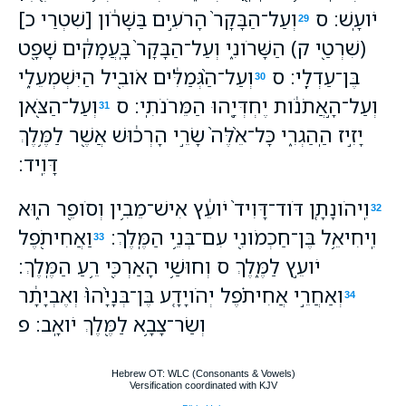
יֹועָֽשׁ׃ ס
וְעַל־הַבָּקָר֙ הָרֹעִ֣ים בַּשָּׁרֹ֔ון [שִׁטְרַי כ]
29
(שִׁרְטַ֖י ק) הַשָּׁרֹונִ֑י וְעַל־הַבָּקָר֙ בָּֽעֲמָקִ֔ים שָׁפָ֖ט
בֶּן־עַדְלָֽי׃ ס
וְעַל־הַ֨גְּמַלִּ֔ים אֹובִ֖יל הַיִּשְׁמְעֵלִ֑י
30
וְעַל־הָ֣אֲתֹנֹ֔ות יֶחְדְּיָ֖הוּ הַמֵּרֹנֹתִֽי׃ ס
וְעַל־הַצֹּ֖אן
31
יָזִ֣יז הַֽהַגְרִ֑י כָּל־אֵ֙לֶּה֙ שָׂרֵ֣י הָרְכ֔וּשׁ אֲשֶׁ֖ר לַמֶּ֥לֶךְ
דָּוִֽיד׃
וִֽיהֹונָתָ֤ן דֹּוד־דָּוִיד֙ יֹועֵ֔ץ אִישׁ־מֵבִ֥ין וְסֹופֵ֖ר ה֑וּא
32
וִֽיחִיאֵ֥ל בֶּן־חַכְמֹונִ֖י עִם־בְּנֵ֥י הַמֶּֽלֶךְ׃
וַאֲחִיתֹ֖פֶל
33
יֹועֵ֣ץ לַמֶּ֑לֶךְ ס וְחוּשַׁ֥י הָאַרְכִּ֖י רֵ֥עַ הַמֶּֽלֶךְ׃
וְאַחֲרֵ֣י אֲחִיתֹ֗פֶל יְהֹויָדָ֤ע בֶּן־בְּנָיָ֙הוּ֙ וְאֶבְיָתָ֔ר
34
וְשַׂר־צָבָ֥א לַמֶּ֖לֶךְ יֹואָֽב׃ פ
Hebrew OT: WLC (Consonants & Vowels)
Versification coordinated with KJV