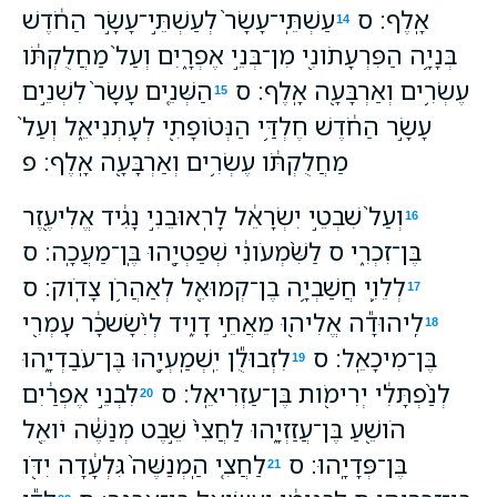
אָֽלֶף׃ ס
עַשְׁתֵּֽי־עָשָׂר֙ לְעַשְׁתֵּ֣י־עָשָׂ֣ר הַחֹ֔דֶשׁ
14
בְּנָיָ֥ה הַפִּרְעָתֹונִ֖י מִן־בְּנֵ֣י אֶפְרָ֑יִם וְעַל֙ מַחֲלֻקְתֹּ֔ו
עֶשְׂרִ֥ים וְאַרְבָּעָ֖ה אָֽלֶף׃ ס
הַשְּׁנֵ֤ים עָשָׂר֙ לִשְׁנֵ֣ים
15
עָשָׂ֣ר הַחֹ֔דֶשׁ חֶלְדַּ֥י הַנְּטֹופָתִ֖י לְעָתְנִיאֵ֑ל וְעַל֙
מַחֲלֻקְתֹּ֔ו עֶשְׂרִ֥ים וְאַרְבָּעָ֖ה אָֽלֶף׃ פ
וְעַל֙ שִׁבְטֵ֣י יִשְׂרָאֵ֔ל לָרֽאוּבֵנִ֣י נָגִ֔יד אֱלִיעֶ֖זֶר
16
בֶּן־זִכְרִ֑י ס לַשִּׁ֨מְעֹונִ֔י שְׁפַטְיָ֖הוּ בֶּֽן־מַעֲכָֽה׃ ס
לְלֵוִ֛י חֲשַׁבְיָ֥ה בֶן־קְמוּאֵ֖ל לְאַהֲרֹ֥ן צָדֹֽוק׃ ס
17
לִֽיהוּדָ֕ה אֱלִיה֖וּ מֵאֲחֵ֣י דָוִ֑יד לְיִ֨שָׂשכָ֔ר עָמְרִ֖י
18
בֶּן־מִיכָאֵֽל׃ ס
לִזְבוּלֻ֕ן יִֽשְׁמַֽעְיָ֖הוּ בֶּן־עֹבַדְיָ֑הוּ
19
לְנַ֨פְתָּלִ֔י יְרִימֹ֖ות בֶּן־עַזְרִיאֵֽל׃ ס
לִבְנֵ֣י אֶפְרַ֔יִם
20
הֹושֵׁ֖עַ בֶּן־עֲזַזְיָ֑הוּ לַחֲצִי֙ שֵׁ֣בֶט מְנַשֶּׁ֔ה יֹואֵ֖ל
בֶּן־פְּדָיָֽהוּ׃ ס
לַחֲצִ֤י הַֽמְנַשֶּׁה֙ גִּלְעָ֔דָה יִדֹּ֖ו
21