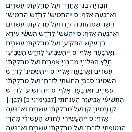
וּזְבַדְיָ֥ה בְנֹ֖ו אַחֲרָ֑יו וְעַל֙ מַחֲלֻקְתֹּ֔ו עֶשְׂרִ֥ים
וְאַרְבָּעָ֖ה אָֽלֶף׃ ס
הַחַמִישִׁי֙ לַחֹ֣דֶשׁ הַחֲמִישִׁ֔י
8
הַשַּׂ֖ר שַׁמְה֣וּת הַיִּזְרָ֑ח וְעַל֙ מַחֲלֻקְתֹּ֔ו עֶשְׂרִ֥ים
וְאַרְבָּעָ֖ה אָֽלֶף׃ ס
הַשִּׁשִּׁי֙ לַחֹ֣דֶשׁ הַשִּׁשִּׁ֔י עִירָ֥א
9
בֶן־עִקֵּ֖שׁ הַתְּקֹועִ֑י וְעַל֙ מַחֲלֻקְתֹּ֔ו עֶשְׂרִ֥ים
וְאַרְבָּעָ֖ה אָֽלֶף׃ ס
הַשְּׁבִיעִי֙ לַחֹ֣דֶשׁ הַשְּׁבִיעִ֔י
10
חֶ֥לֶץ הַפְּלֹונִ֖י מִן־בְּנֵ֣י אֶפְרָ֑יִם וְעַל֙ מַחֲלֻקְתֹּ֔ו
עֶשְׂרִ֥ים וְאַרְבָּעָ֖ה אָֽלֶף׃ ס
הַשְּׁמִינִי֙ לַחֹ֣דֶשׁ
11
הַשְּׁמִינִ֔י סִבְּכַ֥י הַחֻשָׁתִ֖י לַזַּרְחִ֑י וְעַל֙ מַחֲלֻקְתֹּ֔ו
עֶשְׂרִ֥ים וְאַרְבָּעָ֖ה אָֽלֶף׃ ס
הַתְּשִׁיעִי֙ לַחֹ֣דֶשׁ
12
הַתְּשִׁיעִ֔י אֲבִיעֶ֥זֶר הָעַנְּתֹתִ֖י [לַבֶּנְיְמִינִי כ] (לַבֵּ֣ן ׀
ק) (יְמִינִ֑י ק) וְעַל֙ מַחֲלֻקְתֹּ֔ו עֶשְׂרִ֥ים וְאַרְבָּעָ֖ה
אָֽלֶף׃ ס
הָעֲשִׂירִי֙ לַחֹ֣דֶשׁ הָעֲשִׂירִ֔י מַהְרַ֥י
13
הַנְּטֹֽופָתִ֖י לַזַּרְחִ֑י וְעַל֙ מַֽחֲלֻקְתֹּ֔ו עֶשְׂרִ֥ים וְאַרְבָּעָ֖ה