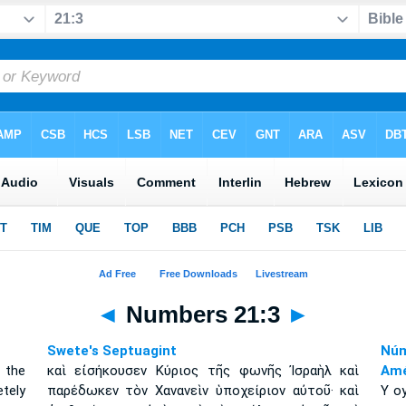
◄
Numbers 21:3
►
Swete's Septuagint
Núm
 the
καὶ εἰσήκουσεν Κύριος τῆς φωνῆς Ἰσραὴλ καὶ
Amé
tely
παρέδωκεν τὸν Χανανεὶν ὑποχείριον αὐτοῦ· καὶ
Y oy