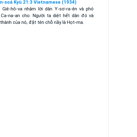
n-soá Kyù 21:3 Vietnamese (1934)
 Giê-hô-va nhậm lời dân Y-sơ-ra-ên và phó
 Ca-na-an cho. Người ta diệt hết dân đó và
thành của nó, đặt tên chỗ nầy là Họt-ma.