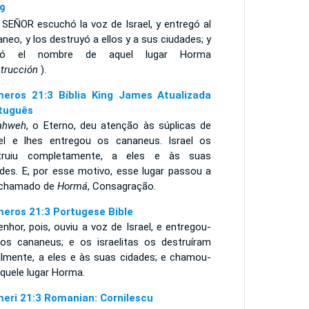
9
 SEÑOR escuchó la voz de Israel, y entregó al
neo, y los destruyó a ellos y a sus ciudades; y
amó el nombre de aquel lugar Horma
trucción
).
eros 21:3 Bíblia King James Atualizada
tuguês
ahweh
, o Eterno, deu atenção às súplicas de
ael e lhes entregou os cananeus. Israel os
truiu completamente, a eles e às suas
ades. E, por esse motivo, esse lugar passou a
 chamado de
Hormá
, Consagração.
eros 21:3 Portugese Bible
nhor, pois, ouviu a voz de Israel, e entregou-
 os cananeus; e os israelitas os destruíram
almente, a eles e às suas cidades; e chamou-
aquele lugar Horma.
eri 21:3 Romanian: Cornilescu