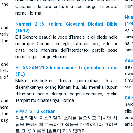
nelle mani i Cananei; e Israele votò allo sterminio i
d the
Hor
Cananei e le loro città, e a quel luogo fu posto
nome Horma.
Num
(19
Numeri 21:3 Italian: Giovanni Diodati Bible
, and
At 
(1649)
erly
ibin
E il Signore esaudì la voce d’Israele, e gli diede nelle
d the
na n
mani que’ Cananei; ed egli distrusse loro, e le lor
ipi
città, nella maniera dell’interdetto; perciò pose
nome a quel luogo Horma.
กัน
, and
และ
BILANGAN 21:3 Indonesian - Terjemahan Lama
erly
มอบ
(TL)
e of
บ้าน
Maka dikabulkan Tuhan permintaan Israel,
รมา
diserahkannya orang Kanani itu, lalu mereka itupun
ditumpas serta dengan negeri-negerinya, maka
Çöl
tempat itu dinamainya Horma.
 and
RAB 
them
elle
민수기 21:3 Korean
d the
büs
여호와께서 이스라엘의 소리를 들으시고 가나안 사
say,
anla
람을 붙이시매 그들과 그 성읍을 다 멸하니라 그러므
로 그 곳 이름을 [호르마]라 하였더라