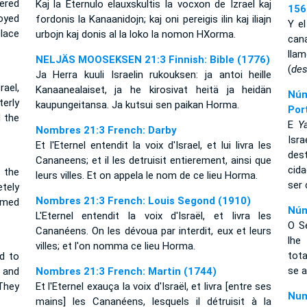
ered
Kaj la Eternulo elauxskultis la vocxon de Izrael kaj
156
oyed
fordonis la Kanaanidojn; kaj oni pereigis ilin kaj iliajn
Y el
place
urbojn kaj donis al la loko la nomon HXorma.
cana
ll
NELJÄS MOOSEKSEN 21:3 Finnish: Bible (1776)
(
des
Ja Herra kuuli Israelin rukouksen: ja antoi heille
ael,
Kanaanealaiset, ja he kirosivat heitä ja heidän
Núm
terly
kaupungeitansa. Ja kutsui sen paikan Horma.
Por
d the
E
Y
Nombres 21:3 French: Darby
Isr
Et l'Eternel entendit la voix d'Israel, et lui livra les
des
Cananeens; et il les detruisit entierement, ainsi que
cid
 the
leurs villes. Et on appela le nom de ce lieu Horma.
ser
tely
Nombres 21:3 French: Louis Segond (1910)
amed
Núm
L'Eternel entendit la voix d'Israël, et livra les
O Se
Cananéens. On les dévoua par interdit, eux et leurs
lhe
villes; et l'on nomma ce lieu Horma.
tot
d to
se 
 and
Nombres 21:3 French: Martin (1744)
They
Et l'Eternel exauça la voix d'Israël, et livra [entre ses
Num
mains] les Cananéens, lesquels il détruisit à la