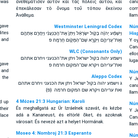
 was
ἀνεθεμάτισεν αὐτὸν καὶ τὰς πόλεις αὐτοῦ, καὶ
can
ἐπεκάλεσαν τὸ ὄνομα τοῦ τόπου ἐκείνου
com
Ἀνάθεμα.
llam
gave
Westminster Leningrad Codex
Núm
ites
וַיִּשְׁמַ֨ע יְהוָ֜ה בְּקֹ֣ול יִשְׂרָאֵ֗ל וַיִּתֵּן֙ אֶת־הַֽכְּנַעֲנִ֔י וַיַּחֲרֵ֥ם אֶתְהֶ֖ם
His
 and
וְאֶת־עָרֵיהֶ֑ם וַיִּקְרָ֥א שֵׁם־הַמָּקֹ֖ום חָרְמָֽה׃ פ
Y oy
Can
WLC (Consonants Only)
ell
וישמע יהוה בקול ישראל ויתן את־הכנעני ויחרם אתהם
luga
gave
ואת־עריהם ויקרא שם־המקום חרמה׃ פ
 and
Núm
Aleppo Codex
 the
Y J
ג וישמע יהוה בקול ישראל ויתן את הכנעני ויחרם אתהם
cana
ואת עריהם ויקרא שם המקום חרמה {פ}
llam
4 Mózes 21:3 Hungarian: Karoli
ed up
Núm
És meghallgatá az Úr Izráelnek szavát, és kézbe
heir
Y J
adá a Kananeust, és eltörlé õket, és azoknak
lace
Cana
városait. És nevezé azt a helyet Hormának.
llam
Moseo 4: Nombroj 21:3 Esperanto
Núm