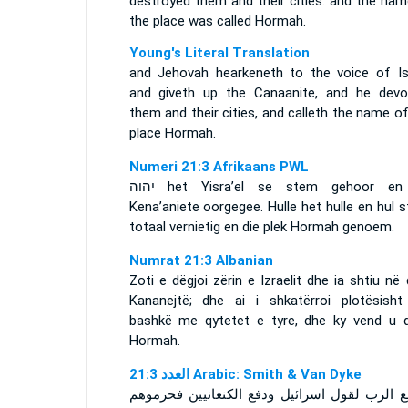
destroyed them and their cities: and the nam
the place was called Hormah.
Young's Literal Translation
and Jehovah hearkeneth to the voice of Isr
and giveth up the Canaanite, and he devo
them and their cities, and calleth the name o
place Hormah.
Numeri 21:3 Afrikaans PWL
יהוה
het Yisra’el se stem gehoor en
Kena’aniete oorgegee. Hulle het hulle en hul 
totaal vernietig en die plek Hormah genoem.
Numrat 21:3 Albanian
Zoti e dëgjoi zërin e Izraelit dhe ia shtiu në
Kananejtë; dhe ai i shkatërroi plotësisht
bashkë me qytetet e tyre, dhe ky vend u q
Hormah.
ﺍﻟﻌﺪﺩ 21:3 Arabic: Smith & Van Dyke
 الرب لقول اسرائيل ودفع الكنعانيين فحرموهم