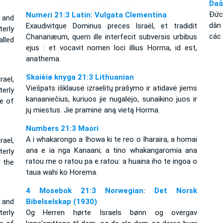
Daâ
Ðức
Numeri 21:3 Latin: Vulgata Clementina
 and
dân
Exaudivitque Dominus preces Israël, et tradidit
erly
các 
Chananæum, quem ille interfecit subversis urbibus
alled
ejus : et vocavit nomen loci illius Horma, id est,
anathema.
Skaièiø knyga 21:3 Lithuanian
ael,
Viešpats išklausė izraelitų prašymo ir atidavė jiems
terly
kanaaniečius, kuriuos jie nugalėjo, sunaikino juos ir
e of
jų miestus. Jie praminė aną vietą Horma.
Numbers 21:3 Maori
A i whakarongo a Ihowa ki te reo o Iharaira, a homai
ael,
ana e ia nga Kanaani; a tino whakangaromia ana
terly
ratou me o ratou pa e ratou: a huaina iho te ingoa o
d the
taua wahi ko Horema.
4 Mosebok 21:3 Norwegian: Det Norsk
 and
Bibelselskap (1930)
erly
Og Herren hørte Israels bønn og overgav