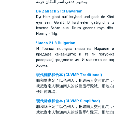
ومدنهم. فدعي اسم المكان حرمة
De Zalrach 21:3 Bavarian
Dyr Herr glost auf Isryheel und gaab de Käni
eyn sein Gwalt. D Isryheeler gatilgnd s 
ienerne Stötn aus. Drum gnennt myn dös
Hormy - Tilg.
Числа 21:3 Bulgarian
И Господ послуша гласа на Израиля 
предаде ханаанците; и те ги погубих
разориха] градовете им. И мястото се на
Хорма.
現代標點和合本 (CUVMP Traditional)
耶和華應允了以色列人，把迦南人交付他們，
就把迦南人和迦南人的城邑盡行毀滅。那地方
便叫何珥瑪。
现代标点和合本 (CUVMP Simplified)
耶和华应允了以色列人，把迦南人交付他们，
就把迦南人和迦南人的城邑尽行毁灭。那地方