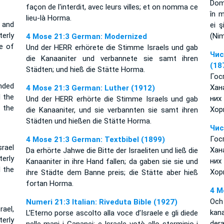
Domn
façon de l'interdit, avec leurs villes; et on nomma ce
în m
lieu-là Horma.
 and
ei ş
erly
(Nim
4 Mose 21:3 German: Modernized
e of
Und der HERR erhörete die Stimme Israels und gab
Чис
die Kanaaniter und verbannete sie samt ihren
(18
Städten; und hieß die Stätte Horma.
Гос
nded
Хан
4 Mose 21:3 German: Luther (1912)
 the
них
Und der HERR erhörte die Stimme Israels und gab
 the
Хор
die Kanaaniter, und sie verbannten sie samt ihren
Städten und hießen die Stätte Horma.
Чис
Гос
4 Mose 21:3 German: Textbibel (1899)
rael
Хан
Da erhörte Jahwe die Bitte der Israeliten und ließ die
erly
них
Kanaaniter in ihre Hand fallen; da gaben sie sie und
d the
Хор
ihre Städte dem Banne preis; die Stätte aber hieß
fortan Horma.
4 M
Och
Numeri 21:3 Italian: Riveduta Bible (1927)
ael,
kan
L’Eterno porse ascolto alla voce d’Israele e gli diede
terly
der