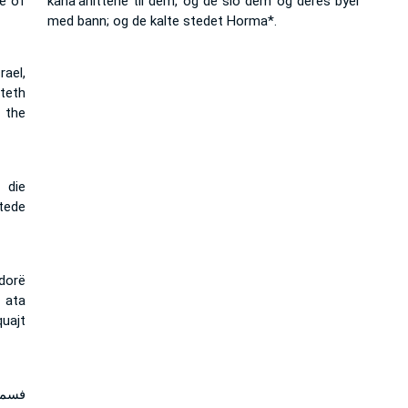
e of
kana'anittene til dem, og de slo dem og deres byer
med bann; og de kalte stedet Horma*.
ael,
teth
f the
 die
stede
 dorë
 ata
uajt
فسمع