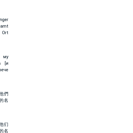
nger
zamt
 Ort
и му
а [и
рече
他們
的名
他们
的名