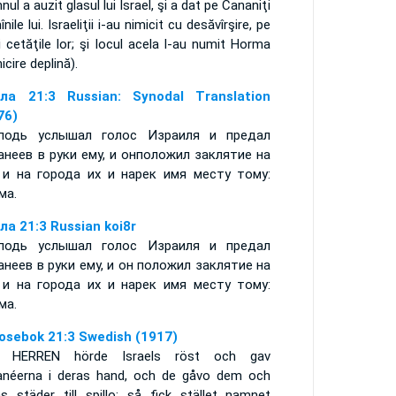
ul a auzit glasul lui Israel, şi a dat pe Cananiţi
înile lui. Israeliţii i-au nimicit cu desăvîrşire, pe
i cetăţile lor; şi locul acela l-au numit Horma
icire deplină).
ла 21:3 Russian: Synodal Translation
76)
подь услышал голос Израиля и предал
анеев в руки ему, и онположил заклятие на
 и на города их и нарек имя месту тому:
ма.
ла 21:3 Russian koi8r
подь услышал голос Израиля и предал
анеев в руки ему, и он положил заклятие на
 и на города их и нарек имя месту тому:
ма.
osebok 21:3 Swedish (1917)
 HERREN hörde Israels röst och gav
anéerna i deras hand, och de gåvo dem och
as städer till spillo; så fick stället namnet