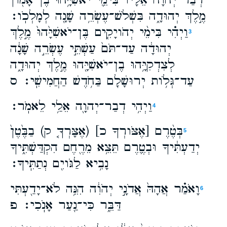
דְבַר־יְהוָה֙ אֵלָ֔יו בִּימֵ֛י יֹאשִׁיָּ֥הוּ בֶן־אָמֹ֖ון
מֶ֣לֶךְ יְהוּדָ֑ה בִּשְׁלֹשׁ־עֶשְׂרֵ֥ה שָׁנָ֖ה לְמָלְכֹֽו׃
וַיְהִ֗י בִּימֵ֨י יְהֹויָקִ֤ים בֶּן־יֹאשִׁיָּ֙הוּ֙ מֶ֣לֶךְ
3
יְהוּדָ֔ה עַד־תֹּם֙ עַשְׁתֵּ֣י עֶשְׂרֵ֣ה שָׁנָ֔ה
לְצִדְקִיָּ֥הוּ בֶן־יֹאשִׁיָּ֖הוּ מֶ֣לֶךְ יְהוּדָ֑ה
עַד־גְּלֹ֥ות יְרוּשָׁלִַ֖ם בַּחֹ֥דֶשׁ הַחֲמִישִֽׁי׃ ס
וַיְהִ֥י דְבַר־יְהוָ֖ה אֵלַ֥י לֵאמֹֽר׃
4
בְּטֶ֨רֶם [אֶצֹּורְךָ כ] (אֶצָּרְךָ֤ ק) בַבֶּ֙טֶן֙
5
יְדַעְתִּ֔יךָ וּבְטֶ֛רֶם תֵּצֵ֥א מֵרֶ֖חֶם הִקְדַּשְׁתִּ֑יךָ
נָבִ֥יא לַגֹּויִ֖ם נְתַתִּֽיךָ׃
וָאֹמַ֗ר אֲהָהּ֙ אֲדֹנָ֣י יְהֹוִ֔ה הִנֵּ֥ה לֹא־יָדַ֖עְתִּי
6
דַּבֵּ֑ר כִּי־נַ֖עַר אָנֹֽכִי׃ פ