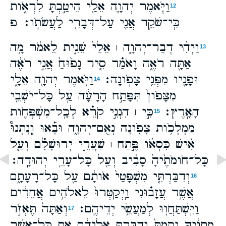
וַיֹּ֧אמֶר יְהוָ֛ה אֵלַ֖י הֵיטַ֣בְתָּ לִרְאֹ֑ות
12
כִּֽי־שֹׁקֵ֥ד אֲנִ֛י עַל־דְּבָרִ֖י לַעֲשֹׂתֹֽו׃ פ
וַיְהִ֨י דְבַר־יְהוָ֤ה ׀ אֵלַי֙ שֵׁנִ֣ית לֵאמֹ֔ר מָ֥ה
13
אַתָּ֖ה רֹאֶ֑ה וָאֹמַ֗ר סִ֤יר נָפ֙וּחַ֙ אֲנִ֣י רֹאֶ֔ה
וּפָנָ֖יו מִפְּנֵ֥י צָפֹֽונָה׃
וַיֹּ֥אמֶר יְהוָ֖ה אֵלָ֑י
14
מִצָּפֹון֙ תִּפָּתַ֣ח הָרָעָ֔ה עַ֥ל כָּל־יֹשְׁבֵ֖י
הָאָֽרֶץ׃
כִּ֣י ׀ הִנְנִ֣י קֹרֵ֗א לְכָֽל־מִשְׁפְּחֹ֛ות
15
מַמְלְכֹ֥ות צָפֹ֖ונָה נְאֻם־יְהוָ֑ה וּבָ֡אוּ וְֽנָתְנוּ֩
אִ֨ישׁ כִּסְאֹ֜ו פֶּ֣תַח ׀ שַׁעֲרֵ֣י יְרוּשָׁלִַ֗ם וְעַ֤ל
כָּל־חֹומֹתֶ֙יהָ֙ סָבִ֔יב וְעַ֖ל כָּל־עָרֵ֥י יְהוּדָֽה׃
וְדִבַּרְתִּ֤י מִשְׁפָּטַי֙ אֹותָ֔ם עַ֖ל כָּל־רָעָתָ֑ם
16
אֲשֶׁ֣ר עֲזָב֗וּנִי וַֽיְקַטְּרוּ֙ לֵאלֹהִ֣ים אֲחֵרִ֔ים
וַיִּֽשְׁתַּחֲו֖וּ לְמַעֲשֵׂ֥י יְדֵיהֶֽם׃
וְאַתָּה֙ תֶּאְזֹ֣ר
17
מָתְנֶ֔יךָ וְקַמְתָּ֙ וְדִבַּרְתָּ֣ אֲלֵיהֶ֔ם אֵ֛ת כָּל־אֲשֶׁ֥ר