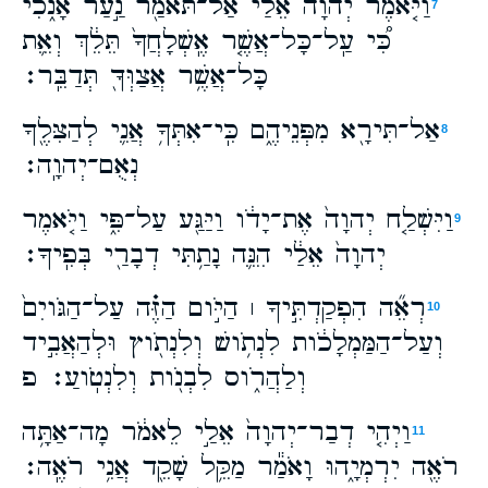
וַיֹּ֤אמֶר יְהוָה֙ אֵלַ֔י אַל־תֹּאמַ֖ר נַ֣עַר אָנֹ֑כִי
7
כִּ֠י עַֽל־כָּל־אֲשֶׁ֤ר אֶֽשְׁלָחֲךָ֙ תֵּלֵ֔ךְ וְאֵ֛ת
כָּל־אֲשֶׁ֥ר אֲצַוְּךָ֖ תְּדַבֵּֽר׃
אַל־תִּירָ֖א מִפְּנֵיהֶ֑ם כִּֽי־אִתְּךָ֥ אֲנִ֛י לְהַצִּלֶ֖ךָ
8
נְאֻם־יְהוָֽה׃
וַיִּשְׁלַ֤ח יְהוָה֙ אֶת־יָדֹ֔ו וַיַּגַּ֖ע עַל־פִּ֑י וַיֹּ֤אמֶר
9
יְהוָה֙ אֵלַ֔י הִנֵּ֛ה נָתַ֥תִּי דְבָרַ֖י בְּפִֽיךָ׃
רְאֵ֞ה הִפְקַדְתִּ֣יךָ ׀ הַיֹּ֣ום הַזֶּ֗ה עַל־הַגֹּויִם֙
10
וְעַל־הַמַּמְלָכֹ֔ות לִנְתֹ֥ושׁ וְלִנְתֹ֖וץ וּלְהַאֲבִ֣יד
וְלַהֲרֹ֑וס לִבְנֹ֖ות וְלִנְטֹֽועַ׃ פ
וַיְהִ֤י דְבַר־יְהוָה֙ אֵלַ֣י לֵאמֹ֔ר מָה־אַתָּ֥ה
11
רֹאֶ֖ה יִרְמְיָ֑הוּ וָאֹמַ֕ר מַקֵּ֥ל שָׁקֵ֖ד אֲנִ֥י רֹאֶֽה׃