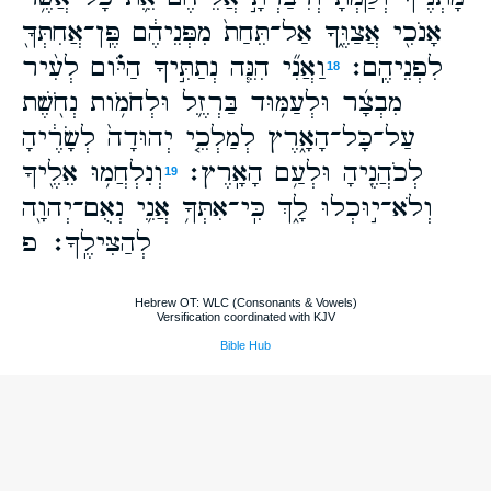
אָנֹכִ֖י אֲצַוֶּ֑ךָּ אַל־תֵּחַת֙ מִפְּנֵיהֶ֔ם פֶּֽן־אֲחִתְּךָ֖
לִפְנֵיהֶֽם׃
וַאֲנִ֞י הִנֵּ֧ה נְתַתִּ֣יךָ הַיֹּ֗ום לְעִ֨יר
18
מִבְצָ֜ר וּלְעַמּ֥וּד בַּרְזֶ֛ל וּלְחֹמֹ֥ות נְחֹ֖שֶׁת
עַל־כָּל־הָאָ֑רֶץ לְמַלְכֵ֤י יְהוּדָה֙ לְשָׂרֶ֔יהָ
לְכֹהֲנֶ֖יהָ וּלְעַ֥ם הָאָֽרֶץ׃
וְנִלְחֲמ֥וּ אֵלֶ֖יךָ
19
וְלֹא־י֣וּכְלוּ לָ֑ךְ כִּֽי־אִתְּךָ֥ אֲנִ֛י נְאֻם־יְהוָ֖ה
לְהַצִּילֶֽךָ׃ פ
Hebrew OT: WLC (Consonants & Vowels)
Versification coordinated with KJV
Bible Hub