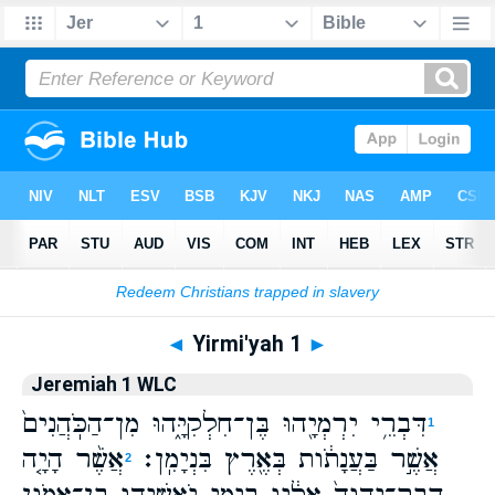
Bible
>
WLC
> Yirmi'yah 1
◄
Yirmi'yah 1
►
Jeremiah 1 WLC
דִּבְרֵ֥י יִרְמְיָ֖הוּ בֶּן־חִלְקִיָּ֑הוּ מִן־הַכֹּֽהֲנִים֙
1
אֲשֶׁ֣ר בַּעֲנָתֹ֔ות בְּאֶ֖רֶץ בִּנְיָמִֽן׃
אֲשֶׁ֨ר הָיָ֤ה
2