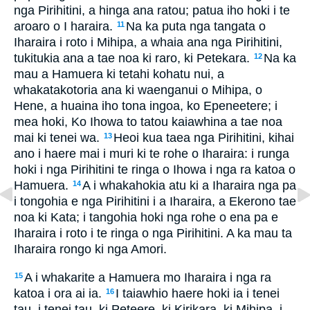
nga Pirihitini, a hinga ana ratou; patua iho hoki i te
aroaro o I haraira.
Na ka puta nga tangata o
11
Iharaira i roto i Mihipa, a whaia ana nga Pirihitini,
tukitukia ana a tae noa ki raro, ki Petekara.
Na ka
12
mau a Hamuera ki tetahi kohatu nui, a
whakatakotoria ana ki waenganui o Mihipa, o
Hene, a huaina iho tona ingoa, ko Epeneetere; i
mea hoki, Ko Ihowa to tatou kaiawhina a tae noa
mai ki tenei wa.
Heoi kua taea nga Pirihitini, kihai
13
ano i haere mai i muri ki te rohe o Iharaira: i runga
hoki i nga Pirihitini te ringa o Ihowa i nga ra katoa o
Hamuera.
A i whakahokia atu ki a Iharaira nga pa
14
i tongohia e nga Pirihitini i a Iharaira, a Ekerono tae
noa ki Kata; i tangohia hoki nga rohe o ena pa e
Iharaira i roto i te ringa o nga Pirihitini. A ka mau ta
Iharaira rongo ki nga Amori.
A i whakarite a Hamuera mo Iharaira i nga ra
15
katoa i ora ai ia.
I taiawhio haere hoki ia i tenei
16
tau, i tenei tau, ki Peteere, ki Kirikara, ki Mihipa, i