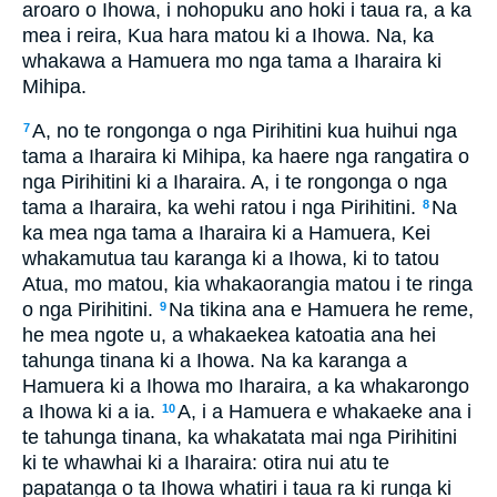
aroaro o Ihowa, i nohopuku ano hoki i taua ra, a ka
mea i reira, Kua hara matou ki a Ihowa. Na, ka
whakawa a Hamuera mo nga tama a Iharaira ki
Mihipa.
A, no te rongonga o nga Pirihitini kua huihui nga
7
tama a Iharaira ki Mihipa, ka haere nga rangatira o
nga Pirihitini ki a Iharaira. A, i te rongonga o nga
tama a Iharaira, ka wehi ratou i nga Pirihitini.
Na
8
ka mea nga tama a Iharaira ki a Hamuera, Kei
whakamutua tau karanga ki a Ihowa, ki to tatou
Atua, mo matou, kia whakaorangia matou i te ringa
o nga Pirihitini.
Na tikina ana e Hamuera he reme,
9
he mea ngote u, a whakaekea katoatia ana hei
tahunga tinana ki a Ihowa. Na ka karanga a
Hamuera ki a Ihowa mo Iharaira, a ka whakarongo
a Ihowa ki a ia.
A, i a Hamuera e whakaeke ana i
10
te tahunga tinana, ka whakatata mai nga Pirihitini
ki te whawhai ki a Iharaira: otira nui atu te
papatanga o ta Ihowa whatiri i taua ra ki runga ki