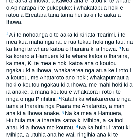
i te aaka a Ihowa, a kawea ana e ratou ki te whare
o Apinarapa i te pukepuke; i whakatapua hoki e
ratou a Ereatara tana tama hei tiaki i te aaka a
Ihowa.
A i te nohoanga o te aaka ki Kiriata Tearimi, i te
2
mea kua maha nga ra; e rua tekau hoki nga tau; na
ka tangi te whare katoa o Iharaira ki a Ihowa.
Na
3
ka korero a Hamuera ki te whare katoa o Iharaira,
ka mea, Ki te mea e hoki katoa ana o koutou
ngakau ki a Ihowa, whakarerea nga atua ke i roto i
a koutou, me Ahataroto ano hoki; whakapumautia
hoki o koutou ngakau ki a Ihowa, me mahi hoki ki a
ia anake, a mana koutou e whakaora i roto i te
ringa o nga Pirihitini.
Katahi ka whakarerea e nga
4
tama a Iharaira nga Paara me Ahataroto, a mahi
ana ki a Ihowa anake.
Na ka mea a Hamuera,
5
Huihuia mai a Iharaira katoa ki Mihipa, a ka inoi
ahau ki a Ihowa mo koutou.
Na ka huihui ratou ki
6
Mihipa, a utuhia ana he wai, ringihia ana ki te