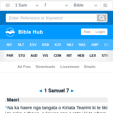
Biblia
>
Maori
> 1 Samuel 7
◄
1 Samuel 7
►
Maori
Na ka haere nga tangata o Kiriata Tearimi ki te tiki
1