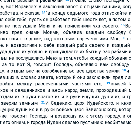
их быть рабами и рабынями.
И было слово Господне к 
дь, Бог Израилев: Я заключил завет с отцами вашими, ког
рабства, и сказал:
`в конце седьмого года отпускайте 
14
л себя тебе; пусть он работает тебе шесть лет, а потом о
и не послушали Меня и не приклонили уха своего.
Вы
15
ливо пред очами Моими, объявив каждый свободу 
ною завет в доме, над которым наречено имя Мое;
н
16
е, и возвратили к себе каждый раба своего и каждый
уда душе их угодно, и принуждаете их быть у вас рабами 
: вы не послушались Меня в том, чтобы каждый объявил 
 за то вот Я, говорит Господь, объявляю вам свободу 
ду, и отдам вас на озлобление во все царства земли;
и
18
оявших в словах завета, который они заключили пред л
пройдя между рассеченными частями его,
князей 
19
ухов и священников и весь народ земли, проходивший
отдам их в руки врагов их и в руки ищущих души их, и 
 зверям земным.
И Седекию, царя Иудейского, и княз
21
ищущих души их и в руки войска царя Вавилонского, котор
ие, говорит Господь, и возвращу их к этому городу, и о
ут его огнем, и города Иудеи сделаю пустынею необитаем