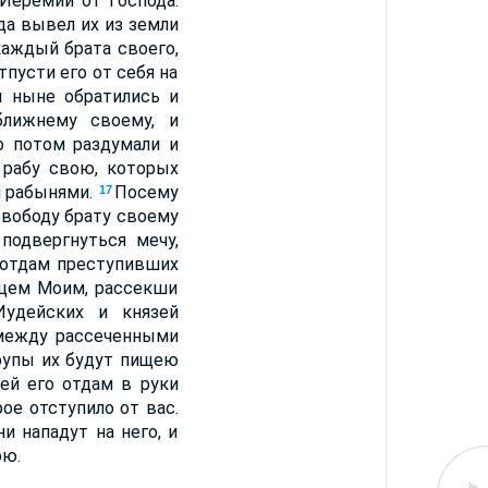
Иеремии от Господа:
да вывел их из земли
каждый брата своего,
тпусти его от себя на
 ныне обратились и
ближнему своему, и
о потом раздумали и
 рабу свою, которых
и рабынями.
Посему
17
свободу брату своему
подвергнуться мечу,
 отдам преступивших
ицем Моим, рассекши
Иудейских и князей
 между рассеченными
трупы их будут пищею
ей его отдам в руки
ое отступило от вас.
ни нападут на него, и
ою.