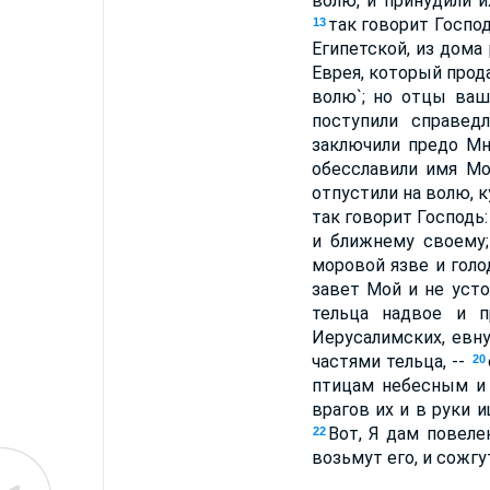
волю, и принудили 
так говорит Госпо
13
Египетской, из дома 
Еврея, который прода
волю`; но отцы ваш
поступили справед
заключили предо М
обесславили имя Мо
отпустили на волю, к
так говорит Господь
и ближнему своему;
моровой язве и голо
завет Мой и не уст
тельца надвое и 
Иерусалимских, евн
частями тельца, --
20
птицам небесным и
врагов их и в руки 
Вот, Я дам повелен
22
возьмут его, и сожг