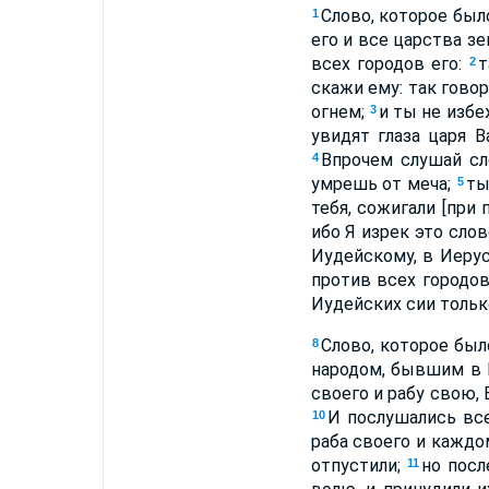
Слово, которое был
1
его и все царства з
всех городов его:
т
2
скажи ему: так говор
огнем;
и ты не избе
3
увидят глаза царя В
Впрочем слушай сл
4
умрешь от меча;
ты
5
тебя, сожигали [при 
ибо Я изрек это слов
Иудейскому, в Иеру
против всех городов
Иудейских сии тольк
Слово, которое был
8
народом, бывшим в 
своего и рабу свою, 
И послушались все
10
раба своего и каждо
отпустили;
но посл
11