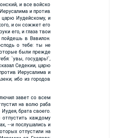
онский, и все войско
 Иерусалима и против
, царю Иудейскому, и
кого, и он сожжет его
уки его, и глаза твои
и пойдешь в Вавилон.
сподь о тебе: ты не
 которые были прежде
бя: `увы, государь!`,
сказал Седекии, царю
против Иерусалима и
зеки; ибо из городов
ключил завет со всем
пустил на волю раба
 Иудея, брата своего.
ы отпустить каждому
х, --и послушались и
которых отпустили на