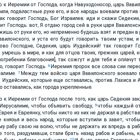
о к Иеремии от Господа, когда Навуходоносор, царь Вавил
емли, подвластные руке его, и все народы воевали против
ак говорит Господь, Бог Израилев: иди и скажи Седекии
ит Господь: вот, Я отдаю город сей в руки царя Вавилонс
жишь от руки его, но непременно будешь взят и предан в р
авилонского, и уста его будут говорить твоим устам, 
ово Господне, Седекия, царь Иудейский! так говорит Го
 умрешь в мире, и как для отцов твоих, прежних царей,
погребении благовония], так сожгут и для тебя и оплачут те
о, говорит Господь.
Иеремия пророк все слова сии пере
6
салиме.
Между тем войско царя Вавилонского воевало 
7
 Иудейских, которые еще оставались, против Лахиса и А
о оставались, как города укрепленные.
о к Иеремии от Господа после того, как царь Седекия за
Иерусалиме, чтобы объявить свободу,
чтобы каждый от
9
Еврея и Евреянку, чтобы никто из них не держал в рабстве
 князья и весь народ, которые вступили в завет, чтоб
му рабу свою на волю, чтобы не держать их впредь в раба
е того, раздумавши, стали брать назад рабов и рабынь, 
12