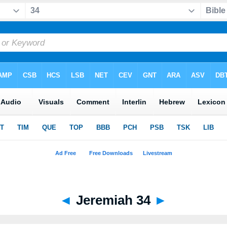
◄
Jeremiah 34
►