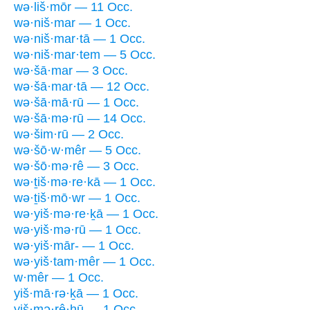
wə·liš·mōr — 11 Occ.
wə·niš·mar — 1 Occ.
wə·niš·mar·tā — 1 Occ.
wə·niš·mar·tem — 5 Occ.
wə·šā·mar — 3 Occ.
wə·šā·mar·tā — 12 Occ.
wə·šā·mā·rū — 1 Occ.
wə·šā·mə·rū — 14 Occ.
wə·šim·rū — 2 Occ.
wə·šō·w·mêr — 5 Occ.
wə·šō·mə·rê — 3 Occ.
wə·ṯiš·mə·re·kā — 1 Occ.
wə·ṯiš·mō·wr — 1 Occ.
wə·yiš·mə·re·ḵā — 1 Occ.
wə·yiš·mə·rū — 1 Occ.
wə·yiš·mār- — 1 Occ.
wə·yiš·tam·mêr — 1 Occ.
w·mêr — 1 Occ.
yiš·mā·rə·ḵā — 1 Occ.
yiš·mə·rê·hū — 1 Occ.