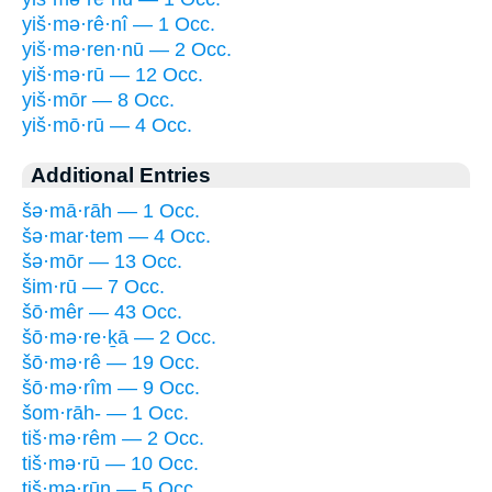
yiš·mə·rê·nî — 1 Occ.
yiš·mə·ren·nū — 2 Occ.
yiš·mə·rū — 12 Occ.
yiš·mōr — 8 Occ.
yiš·mō·rū — 4 Occ.
Additional Entries
šə·mā·rāh — 1 Occ.
šə·mar·tem — 4 Occ.
šə·mōr — 13 Occ.
šim·rū — 7 Occ.
šō·mêr — 43 Occ.
šō·mə·re·ḵā — 2 Occ.
šō·mə·rê — 19 Occ.
šō·mə·rîm — 9 Occ.
šom·rāh- — 1 Occ.
tiš·mə·rêm — 2 Occ.
tiš·mə·rū — 10 Occ.
tiš·mə·rūn — 5 Occ.