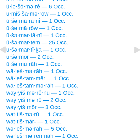
ū·lə·šō·mə·rê — 6 Occ.
ū·miš·šā·mə·rōw — 1 Occ.
ū·šə·mā·ra·nî — 1 Occ.
ū·šə·mā·rōw — 1 Occ.
ū·šə·mar·tā·nî — 1 Occ.
ū·šə·mar·tem — 25 Occ.
ū·šə·mar·tî·ḵā — 1 Occ.
ū·šə·mōr — 2 Occ.
ū·šə·mu·rāh — 1 Occ.
wā·’eš·mə·rāh — 1 Occ.
wā·’eš·tam·mêr — 1 Occ.
wā·’eš·tam·mə·rāh — 1 Occ.
way·yiš·mə·rê·nū — 1 Occ.
way·yiš·mə·rū — 2 Occ.
way·yiš·mōr — 3 Occ.
wat·tiš·mə·rū — 1 Occ.
wat·tiš·mār- — 1 Occ.
wə·’eš·mə·rāh — 5 Occ.
wə·’eš·mə·ren·nāh — 1 Occ.