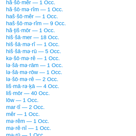
hă·šō·mêr — 1 Occ.
hă·šō·mə·rîm — 1 Occ.
haš·šō·mêr — 1 Occ.
haš·šō·mə·rîm — 9 Occ.
hă·ṯiš·mōr — 1 Occ.
hiš·šā·mer — 18 Occ.
hiš·šā·mə·rî — 1 Occ.
hiš·šā·mə·rū — 5 Occ.
kə·šō·mə·rê — 1 Occ.
lə·šā·mə·rām — 1 Occ.
lə·šā·mə·rōw — 1 Occ.
lə·šō·mə·rê — 2 Occ.
liš·mā·rə·ḵā — 4 Occ.
liš·mōr — 40 Occ.
lōw — 1 Occ.
mar·tî — 2 Occ.
mêr — 1 Occ.
mə·rêm — 1 Occ.
mə·rê·nî — 1 Occ.
mə·rū — 1 Occ.