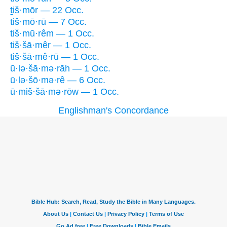
ṯiš·mōr — 22 Occ.
tiš·mō·rū — 7 Occ.
tiš·mū·rêm — 1 Occ.
tiš·šā·mêr — 1 Occ.
tiš·šā·mê·rū — 1 Occ.
ū·lə·šā·mə·rāh — 1 Occ.
ū·lə·šō·mə·rê — 6 Occ.
ū·miš·šā·mə·rōw — 1 Occ.
Englishman's Concordance