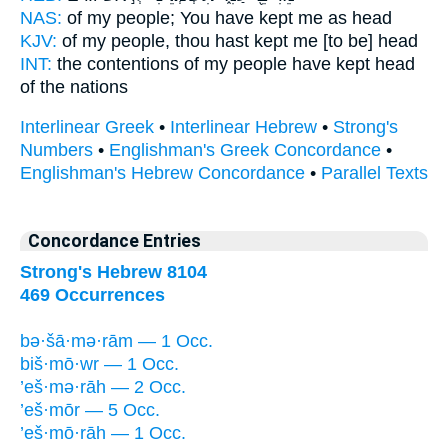
NAS:
of my people;
You have kept
me as head
KJV:
of my people,
thou hast kept
me [to be] head
INT:
the contentions of my people
have kept
head
of the nations
Interlinear Greek
•
Interlinear Hebrew
•
Strong's
Numbers
•
Englishman's Greek Concordance
•
Englishman's Hebrew Concordance
•
Parallel Texts
Concordance Entries
Strong's Hebrew 8104
469 Occurrences
bə·šā·mə·rām — 1 Occ.
biš·mō·wr — 1 Occ.
’eš·mə·rāh — 2 Occ.
’eš·mōr — 5 Occ.
’eš·mō·rāh — 1 Occ.