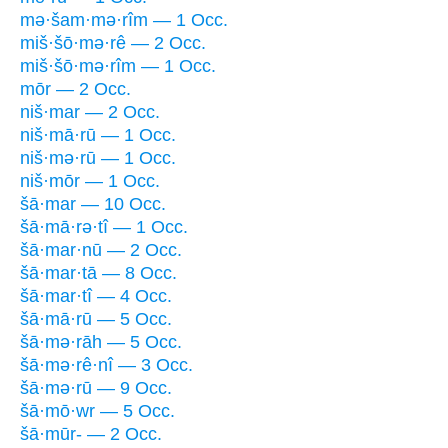
mə·šam·mə·rîm — 1 Occ.
miš·šō·mə·rê — 2 Occ.
miš·šō·mə·rîm — 1 Occ.
mōr — 2 Occ.
niš·mar — 2 Occ.
niš·mā·rū — 1 Occ.
niš·mə·rū — 1 Occ.
niš·mōr — 1 Occ.
šā·mar — 10 Occ.
šā·mā·rə·tî — 1 Occ.
šā·mar·nū — 2 Occ.
šā·mar·tā — 8 Occ.
šā·mar·tî — 4 Occ.
šā·mā·rū — 5 Occ.
šā·mə·rāh — 5 Occ.
šā·mə·rê·nî — 3 Occ.
šā·mə·rū — 9 Occ.
šā·mō·wr — 5 Occ.
šā·mūr- — 2 Occ.