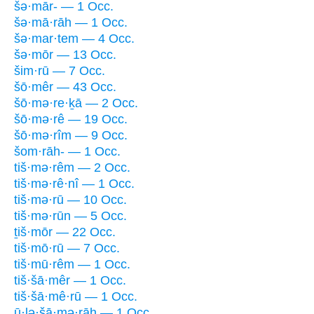
šə·mār- — 1 Occ.
šə·mā·rāh — 1 Occ.
šə·mar·tem — 4 Occ.
šə·mōr — 13 Occ.
šim·rū — 7 Occ.
šō·mêr — 43 Occ.
šō·mə·re·ḵā — 2 Occ.
šō·mə·rê — 19 Occ.
šō·mə·rîm — 9 Occ.
šom·rāh- — 1 Occ.
tiš·mə·rêm — 2 Occ.
tiš·mə·rê·nî — 1 Occ.
tiš·mə·rū — 10 Occ.
tiš·mə·rūn — 5 Occ.
ṯiš·mōr — 22 Occ.
tiš·mō·rū — 7 Occ.
tiš·mū·rêm — 1 Occ.
tiš·šā·mêr — 1 Occ.
tiš·šā·mê·rū — 1 Occ.
ū·lə·šā·mə·rāh — 1 Occ.