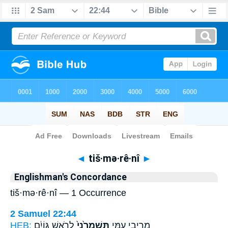
Bible
>
Strong's
> Hebrew
◄
tiš·mə·rê·nî
►
Englishman's Concordance
tiš·mə·rê·nî — 1 Occurrence
2 Samuel 22:44
HEB:
לְרֹ֣אשׁ גּוֹיִ֔ם
תִּשְׁמְרֵ֙נִי֙
מֵרִיבֵ֖י עַמִּ֑י