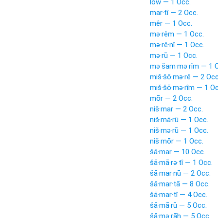
lōw — 1 Occ.
mar·tî — 2 Occ.
mêr — 1 Occ.
mə·rêm — 1 Occ.
mə·rê·nî — 1 Occ.
mə·rū — 1 Occ.
mə·šam·mə·rîm — 1 O
miš·šō·mə·rê — 2 Occ
miš·šō·mə·rîm — 1 Oc
mōr — 2 Occ.
niš·mar — 2 Occ.
niš·mā·rū — 1 Occ.
niš·mə·rū — 1 Occ.
niš·mōr — 1 Occ.
šā·mar — 10 Occ.
šā·mā·rə·tî — 1 Occ.
šā·mar·nū — 2 Occ.
šā·mar·tā — 8 Occ.
šā·mar·tî — 4 Occ.
šā·mā·rū — 5 Occ.
šā·mə·rāh — 5 Occ.