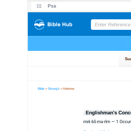
Bible
>
Strong's
> Hebrew
Englishman's Conc
miš·šō·mə·rîm — 1 Occu