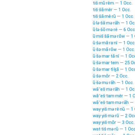
tiš·mū·rêm — 1 Occ.
tiš·šā·mêr — 1 Occ.
tiš·šā·mê·rū — 1 Occ.
ū·lə·šā·mə·rāh — 1 Oc
ū·lə·šō·mə·rê — 6 Occ
ū·miš·šā·mə·rōw — 1 
ū·šə·mā·ra·nî — 1 Occ
ū·šə·mā·rōw — 1 Occ.
ū·šə·mar·tā·nî — 1 Oc
ū·šə·mar·tem — 25 O
ū·šə·mar·tî·ḵā — 1 Oc
ū·šə·mōr — 2 Occ.
ū·šə·mu·rāh — 1 Occ.
wā·’eš·mə·rāh — 1 Oc
wā·’eš·tam·mêr — 1 O
wā·’eš·tam·mə·rāh — 
way·yiš·mə·rê·nū — 1
way·yiš·mə·rū — 2 Oc
way·yiš·mōr — 3 Occ.
wat·tiš·mə·rū — 1 Occ