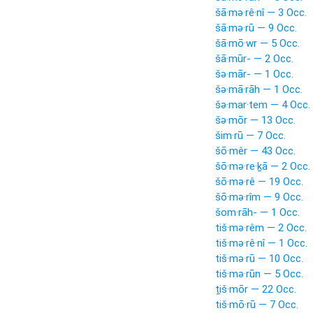
šā·mə·rê·nî — 3 Occ.
šā·mə·rū — 9 Occ.
šā·mō·wr — 5 Occ.
šā·mūr- — 2 Occ.
šə·mār- — 1 Occ.
šə·mā·rāh — 1 Occ.
šə·mar·tem — 4 Occ.
šə·mōr — 13 Occ.
šim·rū — 7 Occ.
šō·mêr — 43 Occ.
šō·mə·re·ḵā — 2 Occ.
šō·mə·rê — 19 Occ.
šō·mə·rîm — 9 Occ.
šom·rāh- — 1 Occ.
tiš·mə·rêm — 2 Occ.
tiš·mə·rê·nî — 1 Occ.
tiš·mə·rū — 10 Occ.
tiš·mə·rūn — 5 Occ.
ṯiš·mōr — 22 Occ.
tiš·mō·rū — 7 Occ.