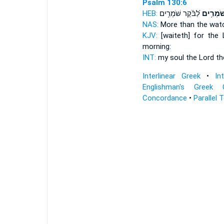
Psalm 130:6
HEB:
לַ֝בֹּ֗קֶר שֹׁמְרִ֥ים
ֹּׁמְרִ֥ים
NAS:
More than
the wa
KJV:
[waiteth] for the
morning:
INT:
my soul the Lord
th
Interlinear Greek
•
In
Englishman's Greek 
Concordance
•
Parallel 