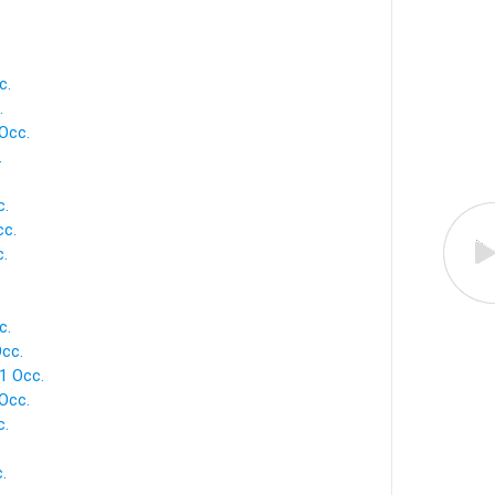
c.
.
Occ.
.
c.
cc.
c.
c.
cc.
1 Occ.
 Occ.
c.
.