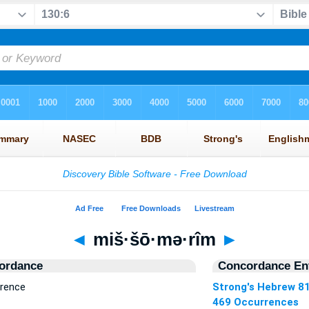
◄
miš·šō·mə·rîm
►
ordance
Concordance Ent
rrence
Strong's Hebrew 8
469 Occurrences