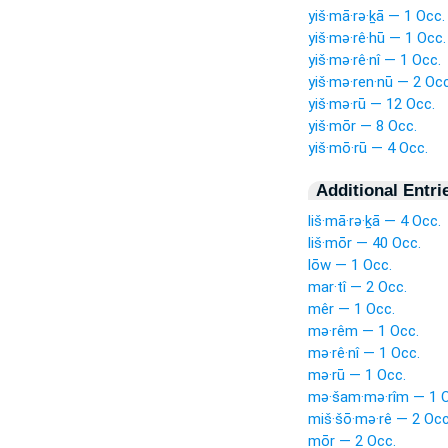
yiš·mā·rə·ḵā — 1 Occ.
yiš·mə·rê·hū — 1 Occ.
yiš·mə·rê·nî — 1 Occ.
yiš·mə·ren·nū — 2 Occ
yiš·mə·rū — 12 Occ.
yiš·mōr — 8 Occ.
yiš·mō·rū — 4 Occ.
Additional Entri
liš·mā·rə·ḵā — 4 Occ.
liš·mōr — 40 Occ.
lōw — 1 Occ.
mar·tî — 2 Occ.
mêr — 1 Occ.
mə·rêm — 1 Occ.
mə·rê·nî — 1 Occ.
mə·rū — 1 Occ.
mə·šam·mə·rîm — 1 O
miš·šō·mə·rê — 2 Occ
mōr — 2 Occ.