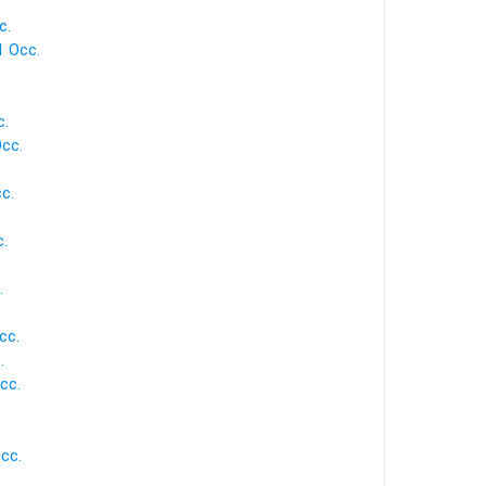
.
c.
1 Occ.
c.
cc.
c.
.
.
cc.
.
cc.
.
cc.