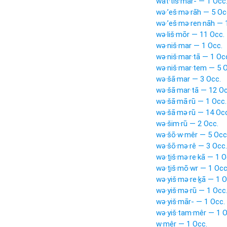
wat·tiš·mār- — 1 Occ
wə·’eš·mə·rāh — 5 Oc
wə·’eš·mə·ren·nāh — 
wə·liš·mōr — 11 Occ.
wə·niš·mar — 1 Occ.
wə·niš·mar·tā — 1 Oc
wə·niš·mar·tem — 5 O
wə·šā·mar — 3 Occ.
wə·šā·mar·tā — 12 Oc
wə·šā·mā·rū — 1 Occ.
wə·šā·mə·rū — 14 Occ
wə·šim·rū — 2 Occ.
wə·šō·w·mêr — 5 Occ
wə·šō·mə·rê — 3 Occ.
wə·ṯiš·mə·re·kā — 1 O
wə·ṯiš·mō·wr — 1 Occ
wə·yiš·mə·re·ḵā — 1 O
wə·yiš·mə·rū — 1 Occ
wə·yiš·mār- — 1 Occ.
wə·yiš·tam·mêr — 1 O
w·mêr — 1 Occ.