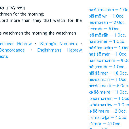
נַפְשִׁ֥י לַֽאדֹנָ֑י
מִש
bə·šā·mə·rām — 1 Oc
tchmen
for the morning;
biš·mō·wr — 1 Occ.
 Lord
more than they that watch
for the
’eš·mə·rāh — 2 Occ.
’eš·mōr — 5 Occ.
e watchmen
the morning the watchmen
’eš·mō·rāh — 1 Occ.
hă·šō·mêr — 1 Occ.
terlinear Hebrew
•
Strong's Numbers
•
hă·šō·mə·rîm — 1 Occ
Concordance
•
Englishman's Hebrew
haš·šō·mêr — 1 Occ.
Texts
haš·šō·mə·rîm — 9 Oc
hă·ṯiš·mōr — 1 Occ.
hiš·šā·mer — 18 Occ.
hiš·šā·mə·rî — 1 Occ.
hiš·šā·mə·rū — 5 Occ.
kə·šō·mə·rê — 1 Occ.
lə·šā·mə·rām — 1 Occ
lə·šā·mə·rōw — 1 Occ
lə·šō·mə·rê — 2 Occ.
liš·mā·rə·ḵā — 4 Occ.
liš·mōr — 40 Occ.