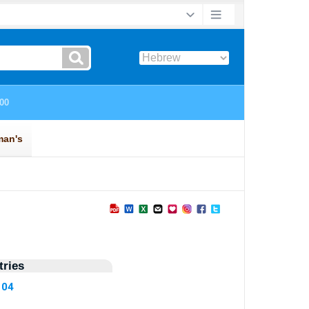
ries
104