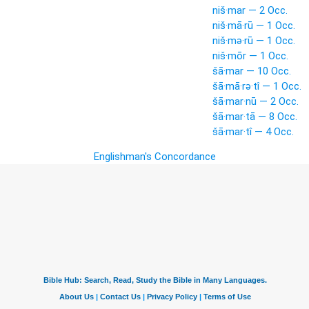
niš·mar — 2 Occ.
niš·mā·rū — 1 Occ.
niš·mə·rū — 1 Occ.
niš·mōr — 1 Occ.
šā·mar — 10 Occ.
šā·mā·rə·tî — 1 Occ.
šā·mar·nū — 2 Occ.
šā·mar·tā — 8 Occ.
šā·mar·tî — 4 Occ.
Englishman's Concordance