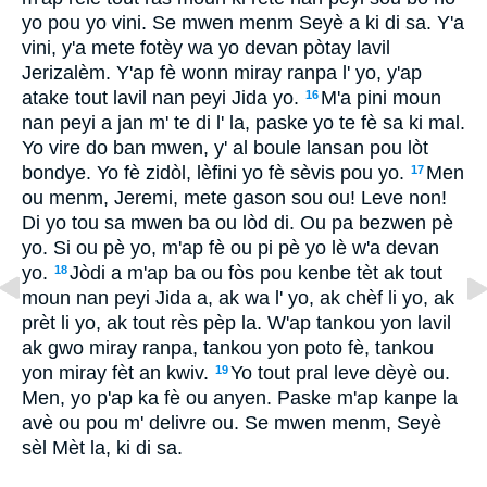
yo pou yo vini. Se mwen menm Seyè a ki di sa. Y'a
vini, y'a mete fotèy wa yo devan pòtay lavil
Jerizalèm. Y'ap fè wonn miray ranpa l' yo, y'ap
atake tout lavil nan peyi Jida yo.
M'a pini moun
16
nan peyi a jan m' te di l' la, paske yo te fè sa ki mal.
Yo vire do ban mwen, y' al boule lansan pou lòt
bondye. Yo fè zidòl, lèfini yo fè sèvis pou yo.
Men
17
ou menm, Jeremi, mete gason sou ou! Leve non!
Di yo tou sa mwen ba ou lòd di. Ou pa bezwen pè
yo. Si ou pè yo, m'ap fè ou pi pè yo lè w'a devan
yo.
Jòdi a m'ap ba ou fòs pou kenbe tèt ak tout
18
moun nan peyi Jida a, ak wa l' yo, ak chèf li yo, ak
prèt li yo, ak tout rès pèp la. W'ap tankou yon lavil
ak gwo miray ranpa, tankou yon poto fè, tankou
yon miray fèt an kwiv.
Yo tout pral leve dèyè ou.
19
Men, yo p'ap ka fè ou anyen. Paske m'ap kanpe la
avè ou pou m' delivre ou. Se mwen menm, Seyè
sèl Mèt la, ki di sa.