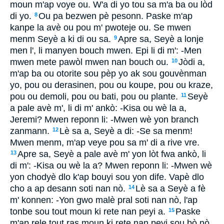
moun m'ap voye ou. W'a di yo tou sa m'a ba ou lòd
di yo.
Ou pa bezwen pè pesonn. Paske m'ap
8
kanpe la avè ou pou m' pwoteje ou. Se mwen
menm Seyè a ki di ou sa.
Apre sa, Seyè a lonje
9
men l', li manyen bouch mwen. Epi li di m': -Men
mwen mete pawòl mwen nan bouch ou.
Jòdi a,
10
m'ap ba ou otorite sou pèp yo ak sou gouvènman
yo, pou ou derasinen, pou ou koupe, pou ou kraze,
pou ou demoli, pou ou bati, pou ou plante.
Seyè
11
a pale avè m', li di m' ankò: -Kisa ou wè la a,
Jeremi? Mwen reponn li: -Mwen wè yon branch
zanmann.
Lè sa a, Seyè a di: -Se sa menm!
12
Mwen menm, m'ap veye pou sa m' di a rive vre.
Apre sa, Seyè a pale avè m' yon lòt fwa ankò, li
13
di m': -Kisa ou wè la a? Mwen reponn li: -Mwen wè
yon chodyè dlo k'ap bouyi sou yon dife. Vapè dlo
cho a ap desann soti nan nò.
Lè sa a Seyè a fè
14
m' konnen: -Yon gwo malè pral soti nan nò, l'ap
tonbe sou tout moun ki rete nan peyi a.
Paske
15
m'ap rele tout ras moun ki rete nan peyi sou bò nò