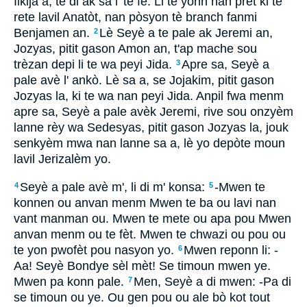
Ilkija a, te di ak sa l' te fè. Li te yonn nan prèt ki te
rete lavil Anatòt, nan pòsyon tè branch fanmi
Benjamen an.
Lè Seyè a te pale ak Jeremi an,
2
Jozyas, pitit gason Amon an, t'ap mache sou
trèzan depi li te wa peyi Jida.
Apre sa, Seyè a
3
pale avè l' ankò. Lè sa a, se Jojakim, pitit gason
Jozyas la, ki te wa nan peyi Jida. Anpil fwa menm
apre sa, Seyè a pale avèk Jeremi, rive sou onzyèm
lanne rèy wa Sedesyas, pitit gason Jozyas la, jouk
senkyèm mwa nan lanne sa a, lè yo depòte moun
lavil Jerizalèm yo.
Seyè a pale avè m', li di m' konsa:
-Mwen te
4
5
konnen ou anvan menm Mwen te ba ou lavi nan
vant manman ou. Mwen te mete ou apa pou Mwen
anvan menm ou te fèt. Mwen te chwazi ou pou ou
te yon pwofèt pou nasyon yo.
Mwen reponn li: -
6
Aa! Seyè Bondye sèl mèt! Se timoun mwen ye.
Mwen pa konn pale.
Men, Seyè a di mwen: -Pa di
7
se timoun ou ye. Ou gen pou ou ale bò kot tout