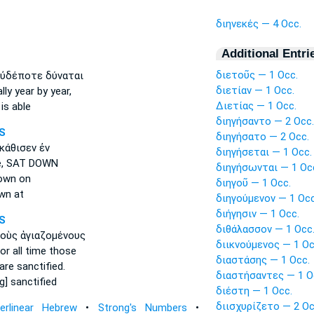
διηνεκές — 4 Occ.
Additional Entri
διετοῦς — 1 Occ.
ὐδέποτε δύναται
διετίαν — 1 Occ.
lly
year by year,
Διετίας — 1 Occ.
is able
διηγήσαντο — 2 Occ.
S
διηγήσατο — 2 Occ.
κάθισεν ἐν
διηγήσεται — 1 Occ.
,
SAT DOWN
διηγήσωνται — 1 Oc
own on
διηγοῦ — 1 Occ.
wn at
διηγούμενον — 1 Occ
διήγησιν — 1 Occ.
S
διθάλασσον — 1 Occ
οὺς ἁγιαζομένους
διικνούμενος — 1 Oc
or all time
those
διαστάσης — 1 Occ.
re sanctified.
διαστήσαντες — 1 O
g] sanctified
διέστη — 1 Occ.
διισχυρίζετο — 2 Oc
terlinear Hebrew
•
Strong's Numbers
•