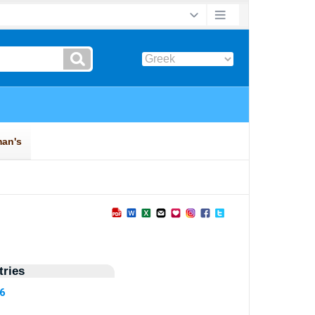
ries
36