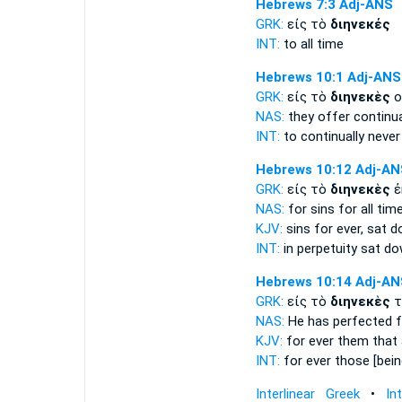
Hebrews 7:3
Adj-ANS
GRK:
εἰς τὸ
διηνεκές
INT:
to
all time
Hebrews 10:1
Adj-ANS
GRK:
εἰς τὸ
διηνεκὲς
ο
NAS:
they offer
continua
INT:
to
continually
never 
Hebrews 10:12
Adj-AN
GRK:
εἰς τὸ
διηνεκὲς
ἐ
NAS:
for sins
for all time
KJV:
sins for
ever,
sat d
INT:
in
perpetuity
sat do
Hebrews 10:14
Adj-AN
GRK:
εἰς τὸ
διηνεκὲς
τ
NAS:
He has perfected
f
KJV:
for
ever
them that a
INT:
for
ever
those [bein
Interlinear Greek
•
In