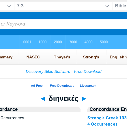
◄
διηνεκές
►
ordance
Concordance Ent
4 Occurrences
Strong's Greek 13
4 Occurrences