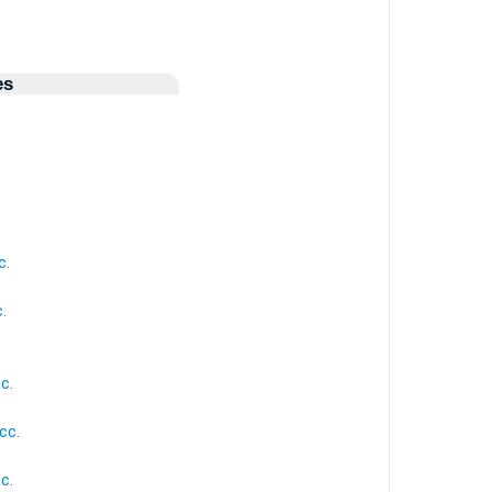
es
c.
.
.
c.
cc.
c.