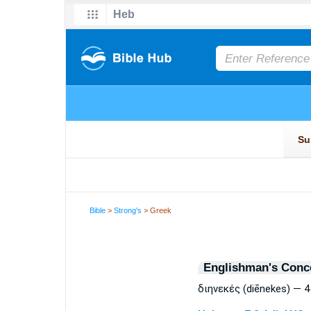
Bible
>
Strong's
> Greek
Englishman's Conc
διηνεκές (diēnekes) — 