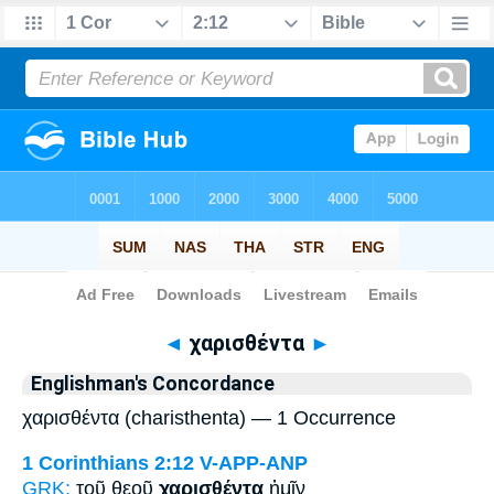
Bible
>
Strong's
> Greek
◄
χαρισθέντα
►
Englishman's Concordance
χαρισθέντα (charisthenta) — 1 Occurrence
1 Corinthians 2:12
V-APP-ANP
GRK:
τοῦ θεοῦ
χαρισθέντα
ἡμῖν