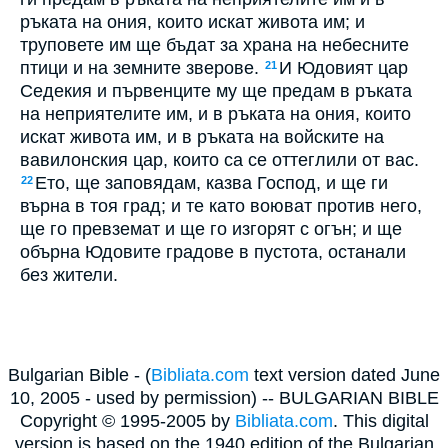
ръката на ония, които искат живота им; и
труповете им ще бъдат за храна на небесните
птици и на земните зверове.
И Юдовият цар
21
Седекия и първенците му ще предам в ръката
на неприятелите им, и в ръката на ония, които
искат живота им, и в ръката на войските на
вавилонския цар, които са се оттеглили от вас.
Ето, ще заповядам, казва Господ, и ще ги
22
върна в тоя град; и те като воюват против него,
ще го превземат и ще го изгорят с огън; и ще
обърна Юдовите градове в пустота, останали
без жители.
Bulgarian Bible - (
Bibliata.com
text version dated June
10, 2005 - used by permission) -- BULGARIAN BIBLE
Copyright © 1995-2005 by
Bibliata.com
. This digital
version is based on the 1940 edition of the Bulgarian