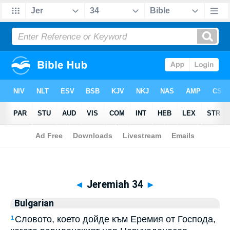
Biblia
>
Bulgarian
> Jeremiah 34
◄
Jeremiah 34
►
Bulgarian
Словото, което дойде към Еремия от Господа,
1