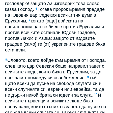
господарю! защото Аз изговорих това слово,
казва Господ.
Тогава пророк Еремия предаде
6
на Юдовия цар Седекия всички тия думи в
Ерусалим,
когато [още] войската на
7
вавилонския цар се биеше против Ерусалим и
против всичките останали Юдови градове,-
против Лахис и Азика; защото от Юдовите
градове [само] те [от] укрепените градове бяха
останали.
Словото, което дойде към Еремия от Господа,
8
след като цар Седекия беше направил завет с
всичките люде, които бяха в Ерусалим, за да
прогласят помежду си освобождение,
тъй
9
щото всеки да пусне на свобода слугата си и
всеки слугинята си, евреин или еврейка, та да
не държи никой брата си юдеин за слуга.
И
10
всичките първенци и всичките люде бяха
послушали, които стъпиха в завета да пусне на
свобода всеки слугата си и всеки слугинята си,