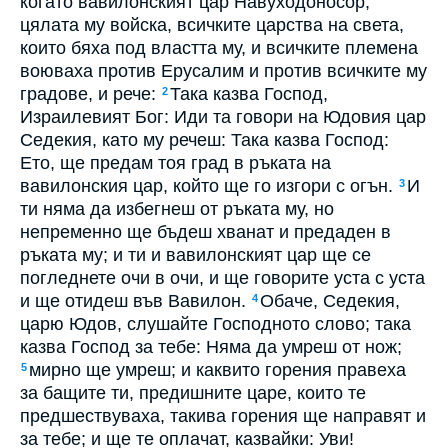
когато вавилонският цар Навуходоносор,
цялата му войска, всичките царства на света,
които бяха под властта му, и всичките племена
воюваха против Ерусалим и против всичките му
градове, и рече:
Така казва Господ,
2
Израилевият Бог: Иди та говори на Юдовия цар
Седекия, като му речеш: Така казва Господ:
Ето, ще предам тоя град в ръката на
вавилонския цар, който ще го изгори с огън.
И
3
ти няма да избегнеш от ръката му, но
непременно ще бъдеш хванат и предаден в
ръката му; и ти и вавилонският цар ще се
погледнете очи в очи, и ще говорите уста с уста
и ще отидеш във Вавилон.
Обаче, Седекия,
4
царю Юдов, слушайте Господното слово; така
казва Господ за тебе: Няма да умреш от нож;
мирно ще умреш; и каквито горения правеха
5
за бащите ти, предишните царе, които те
предшествуваха, такива горения ще направят и
за тебе; и ще те оплачат, казвайки: Уви!