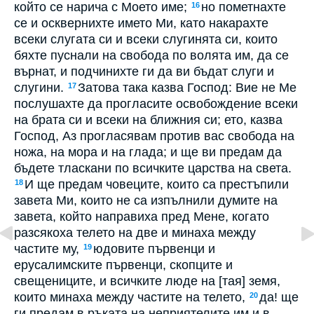
който се нарича с Моето име;
но пометнахте
16
се и осквернихте името Ми, като накарахте
всеки слугата си и всеки слугинята си, които
бяхте пуснали на свобода по волята им, да се
върнат, и подчинихте ги да ви бъдат слуги и
слугини.
Затова така казва Господ: Вие не Ме
17
послушахте да прогласите освобождение всеки
на брата си и всеки на ближния си; ето, казва
Господ, Аз прогласявам против вас свобода на
ножа, на мора и на глада; и ще ви предам да
бъдете тласкани по всичките царства на света.
И ще предам човеците, които са престъпили
18
завета Ми, които не са изпълнили думите на
завета, който направиха пред Мене, когато
разсякоха телето на две и минаха между
частите му,
юдовите първенци и
19
ерусалимските първенци, скопците и
свещениците, и всичките люде на [тая] земя,
които минаха между частите на телето,
да! ще
20
ги предам в ръката на неприятелите им и в