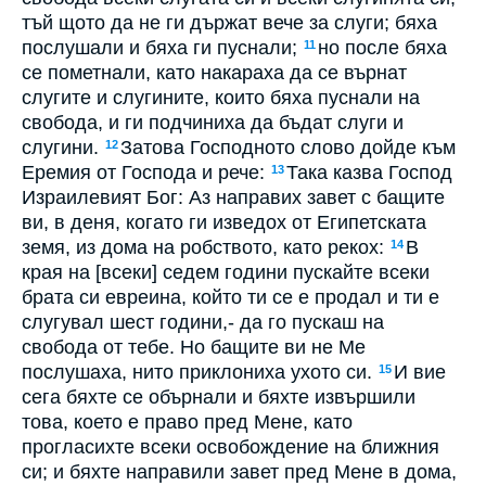
тъй щото да не ги държат вече за слуги; бяха
послушали и бяха ги пуснали;
но после бяха
11
се пометнали, като накараха да се върнат
слугите и слугините, които бяха пуснали на
свобода, и ги подчиниха да бъдат слуги и
слугини.
Затова Господното слово дойде към
12
Еремия от Господа и рече:
Така казва Господ
13
Израилевият Бог: Аз направих завет с бащите
ви, в деня, когато ги изведох от Египетската
земя, из дома на робството, като рекох:
В
14
края на [всеки] седем години пускайте всеки
брата си евреина, който ти се е продал и ти е
слугувал шест години,- да го пускаш на
свобода от тебе. Но бащите ви не Ме
послушаха, нито приклониха ухото си.
И вие
15
сега бяхте се обърнали и бяхте извършили
това, което е право пред Мене, като
прогласихте всеки освобождение на ближния
си; и бяхте направили завет пред Мене в дома,