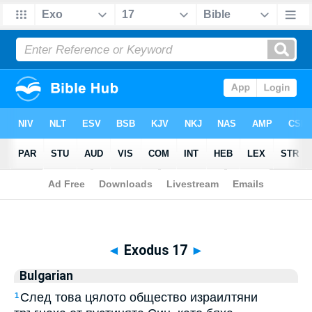
Biblia
>
Bulgarian
> Exodus 17
◄
Exodus 17
►
Bulgarian
След това цялото общество израилтяни
1