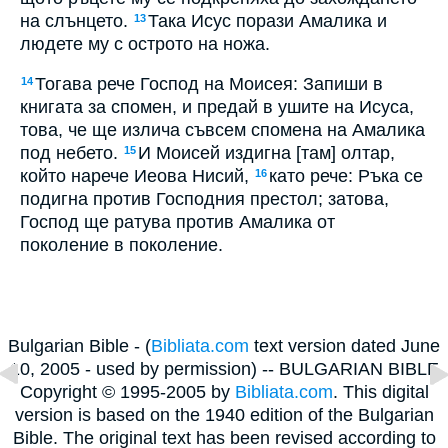
на слънцето.
Така Исус порази Амалика и
13
людете му с острото на ножа.
Тогава рече Господ на Моисея: Запиши в
14
книгата за спомен, и предай в ушите на Исуса,
това, че ще излича съвсем спомена на Амалика
под небето.
И Моисей издигна [там] олтар,
15
който нарече Иеова Нисий,
като рече: Ръка се
16
подигна против Господния престол; затова,
Господ ще ратува против Амалика от
поколение в поколение.
Bulgarian Bible - (
Bibliata.com
text version dated June
10, 2005 - used by permission) -- BULGARIAN BIBLE
Copyright © 1995-2005 by
Bibliata.com
. This digital
version is based on the 1940 edition of the Bulgarian
Bible. The original text has been revised according to