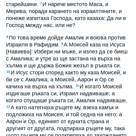
старейшини.
И нарече мястото Маса, и
7
Мерива, поради карането на израилтяните, и
понеже изпитаха Господа, като казаха: Да ли е
Господ между нас, или не?
По това време дойде Амалик и воюва против
8
Израиля в Рафидим.
А Моисей каза на Исуса
9
[Навиева]: Избери ни мъже, и излез да се биеш
с Амалика; и утре аз ще застана на върха на
хълма и ще държа Божия жезъл в ръката си.
И Исус стори според както му каза Моисей, и
10
би се с Амалика; а Моисей, Аарон и Ор се
качиха на върха на хълма.
И когато Моисей
11
издигаше ръката си, Израил надвиваше; а
когато спущаше ръката си, Амалик надвиваше.
А като натегнаха ръцете му, взеха камък и
12
подложиха на Моисея, и той седна на него; а
Аарон и Ор, единият от едната страна и
другият от другата, подпираха ръцете му, така
щото ръцете му се подкрепяха до захождането