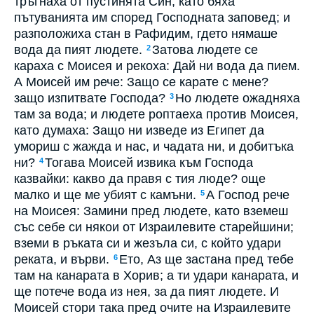
тръгнаха от пустинята Син, като бяха
пътуванията им според Господната заповед; и
разположиха стан в Рафидим, гдето нямаше
вода да пият людете.
Затова людете се
2
караха с Моисея и рекоха: Дай ни вода да пием.
А Моисей им рече: Защо се карате с мене?
защо изпитвате Господа?
Но людете ожадняха
3
там за вода; и людете роптаеха против Моисея,
като думаха: Защо ни изведе из Египет да
умориш с жажда и нас, и чадата ни, и добитъка
ни?
Тогава Моисей извика към Господа
4
казвайки: какво да правя с тия люде? още
малко и ще ме убият с камъни.
А Господ рече
5
на Моисея: Замини пред людете, като вземеш
със себе си някои от Израилевите старейшини;
вземи в ръката си и жезъла си, с който удари
реката, и върви.
Ето, Аз ще застана пред тебе
6
там на канарата в Хорив; а ти удари канарата, и
ще потече вода из нея, за да пият людете. И
Моисей стори така пред очите на Израилевите