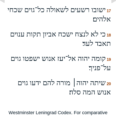
ישובו רשעים לשאולה כל־גוים שכחי
17
אלהים׃
כי לא לנצח ישכח אביון תקות ענוים
18
תאבד לעד׃
קומה יהוה אל־יעז אנוש ישפטו גוים
19
על־פניך׃
שיתה יהוה׀ מורה להם ידעו גוים
20
אנוש המה סלה׃
Westminster Leningrad Codex. For comparative