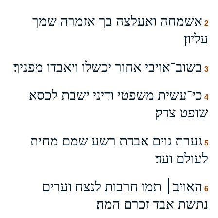
אשמחה ואעלצה בך אזמרה שמך
2
עליון׃
בשוב־אויבי אחור יכשלו ויאבדו מפניך׃
3
כי־עשית משפטי ודיני ישבת לכסא
4
שופט צדק׃
גערת גוים אבדת רשע שמם מחית
5
לעולם ועד׃
האויב׀ תמו חרבות לנצח וערים
6
נתשת אבד זכרם המה׃