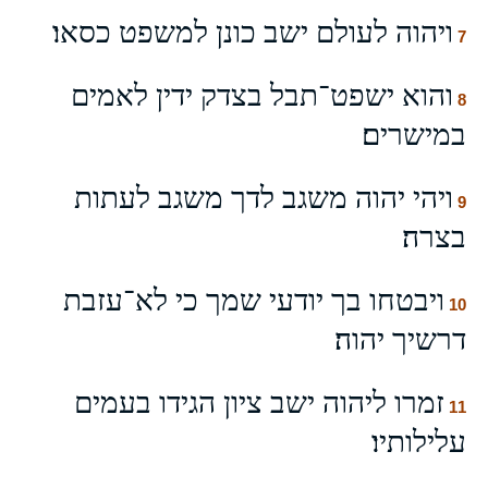
ויהוה לעולם ישב כונן למשפט כסאו׃
7
והוא ישפט־תבל בצדק ידין לאמים
8
במישרים׃
ויהי יהוה משגב לדך משגב לעתות
9
בצרה׃
ויבטחו בך יודעי שמך כי לא־עזבת
10
דרשיך יהוה׃
זמרו ליהוה ישב ציון הגידו בעמים
11
עלילותיו׃