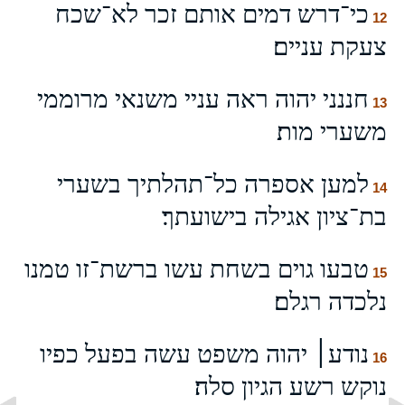
כי־דרש דמים אותם זכר לא־שכח
12
צעקת עניים׃
חננני יהוה ראה עניי משנאי מרוממי
13
משערי מות׃
למען אספרה כל־תהלתיך בשערי
14
בת־ציון אגילה בישועתך׃
טבעו גוים בשחת עשו ברשת־זו טמנו
15
נלכדה רגלם׃
נודע׀ יהוה משפט עשה בפעל כפיו
16
נוקש רשע הגיון סלה׃