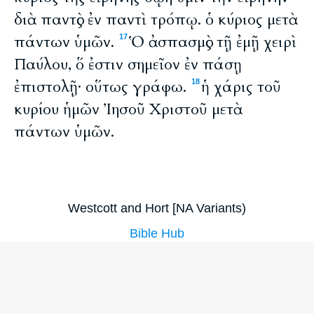
διὰ παντὸς ἐν παντὶ τρόπῳ. ὁ κύριος μετὰ
πάντων ὑμῶν.
Ὁ ἀσπασμὸς τῇ ἐμῇ χειρὶ
17
Παύλου, ὅ ἐστιν σημεῖον ἐν πάσῃ
ἐπιστολῇ· οὕτως γράφω.
ἡ χάρις τοῦ
18
κυρίου ἡμῶν Ἰησοῦ Χριστοῦ μετὰ
πάντων ὑμῶν.
Westcott and Hort [NA Variants)
Bible Hub