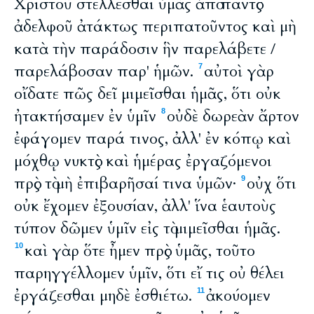
Χριστοῦ στέλλεσθαι ὑμᾶς ἀπὸ παντὸς
ἀδελφοῦ ἀτάκτως περιπατοῦντος καὶ μὴ
κατὰ τὴν παράδοσιν ἣν παρελάβετε /
παρελάβοσαν παρ' ἡμῶν.
αὐτοὶ γὰρ
7
οἴδατε πῶς δεῖ μιμεῖσθαι ἡμᾶς, ὅτι οὐκ
ἠτακτήσαμεν ἐν ὑμῖν
οὐδὲ δωρεὰν ἄρτον
8
ἐφάγομεν παρά τινος, ἀλλ' ἐν κόπῳ καὶ
μόχθῳ νυκτὸς καὶ ἡμέρας ἐργαζόμενοι
πρὸς τὸ μὴ ἐπιβαρῆσαί τινα ὑμῶν·
οὐχ ὅτι
9
οὐκ ἔχομεν ἐξουσίαν, ἀλλ' ἵνα ἑαυτοὺς
τύπον δῶμεν ὑμῖν εἰς τὸ μιμεῖσθαι ἡμᾶς.
καὶ γὰρ ὅτε ἦμεν πρὸς ὑμᾶς, τοῦτο
10
παρηγγέλλομεν ὑμῖν, ὅτι εἴ τις οὐ θέλει
ἐργάζεσθαι μηδὲ ἐσθιέτω.
ἀκούομεν
11