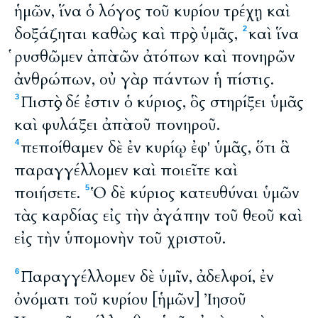
ἡμῶν, ἵνα ὁ λόγος τοῦ κυρίου τρέχῃ καὶ
δοξάζηται καθὼς καὶ πρὸς ὑμᾶς,
καὶ ἵνα
2
ῥυσθῶμεν ἀπὸ τῶν ἀτόπων καὶ πονηρῶν
ἀνθρώπων, οὐ γὰρ πάντων ἡ πίστις.
Πιστὸς δέ ἐστιν ὁ κύριος, ὃς στηρίξει ὑμᾶς
3
καὶ φυλάξει ἀπὸ τοῦ πονηροῦ.
πεποίθαμεν δὲ ἐν κυρίῳ ἐφ' ὑμᾶς, ὅτι ἃ
4
παραγγέλλομεν καὶ ποιεῖτε καὶ
ποιήσετε.
Ὁ δὲ κύριος κατευθύναι ὑμῶν
5
τὰς καρδίας εἰς τὴν ἀγάπην τοῦ θεοῦ καὶ
εἰς τὴν ὑπομονὴν τοῦ χριστοῦ.
Παραγγέλλομεν δὲ ὑμῖν, ἀδελφοί, ἐν
6
ὀνόματι τοῦ κυρίου [ἡμῶν] Ἰησοῦ