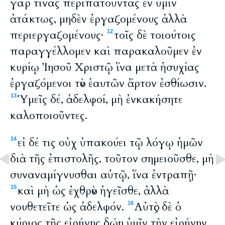
γάρ τινας περιπατοῦντας ἐν ὑμῖν
ἀτάκτως, μηδὲν ἐργαζομένους ἀλλὰ
περιεργαζομένους·
τοῖς δὲ τοιούτοις
12
παραγγέλλομεν καὶ παρακαλοῦμεν ἐν
κυρίῳ Ἰησοῦ Χριστῷ ἵνα μετὰ ἡσυχίας
ἐργαζόμενοι τὸν ἑαυτῶν ἄρτον ἐσθίωσιν.
Ὑμεῖς δέ, ἀδελφοί, μὴ ἐνκακήσητε
13
καλοποιοῦντες.
εἰ δέ τις οὐχ ὑπακούει τῷ λόγῳ ἡμῶν
14
διὰ τῆς ἐπιστολῆς, τοῦτον σημειοῦσθε, μὴ
συναναμίγνυσθαι αὐτῷ, ἵνα ἐντραπῇ·
καὶ μὴ ὡς ἐχθρὸν ἡγεῖσθε, ἀλλὰ
15
νουθετεῖτε ὡς ἀδελφόν.
Αὐτὸς δὲ ὁ
16
κύριος τῆς εἰρήνης δῴη ὑμῖν τὴν εἰρήνην