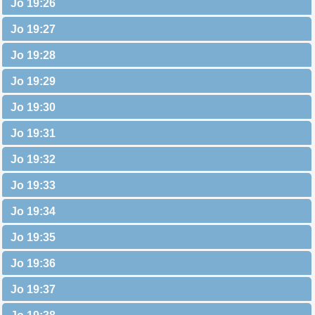
Jo 19:26
Jo 19:27
Jo 19:28
Jo 19:29
Jo 19:30
Jo 19:31
Jo 19:32
Jo 19:33
Jo 19:34
Jo 19:35
Jo 19:36
Jo 19:37