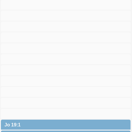
Jo 19:1