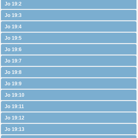
Jo 19:2
Jo 19:3
Jo 19:4
Jo 19:5
Jo 19:6
Jo 19:7
Jo 19:8
Jo 19:9
Jo 19:10
Jo 19:11
Jo 19:12
Jo 19:13