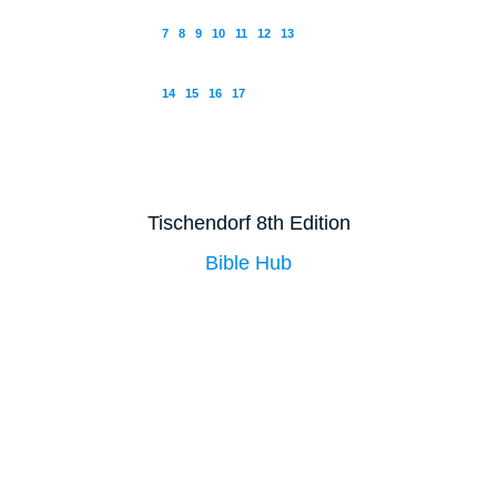
7
8
9
10
11
12
13
14
15
16
17
Tischendorf 8th Edition
Bible Hub