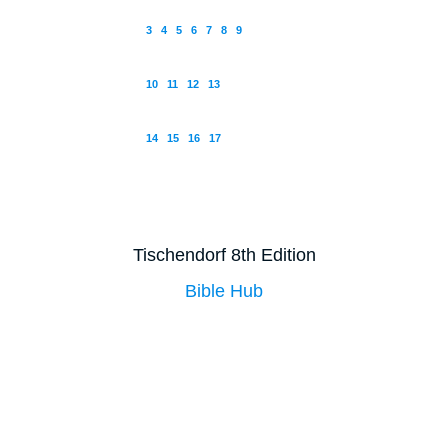
3
4
5
6
7
8
9
10
11
12
13
14
15
16
17
Tischendorf 8th Edition
Bible Hub