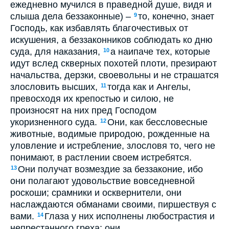
ежедневно мучился в праведной душе, видя и
слыша дела беззаконные) –
то, конечно, знает
9
Господь, как избавлять благочестивых от
искушения, а беззаконников соблюдать ко дню
суда, для наказания,
а наипаче тех, которые
10
идут вслед скверных похотей плоти, презирают
начальства, дерзки, своевольны и не страшатся
злословить высших,
тогда как и Ангелы,
11
превосходя их крепостью и силою, не
произносят на них пред Господом
укоризненного суда.
Они, как бессловесные
12
животные, водимые природою, рожденные на
уловление и истребление, злословя то, чего не
понимают, в растлении своем истребятся.
Они получат возмездие за беззаконие, ибо
13
они полагают удовольствие вовседневной
роскоши; срамники и осквернители, они
наслаждаются обманами своими, пиршествуя с
вами.
Глаза у них исполнены любострастия и
14
непрестанного греха; они