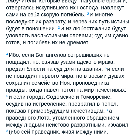
лжеучители, которые введут пагубные ереси и,
отвергаясь искупившего их Господа, навлекут
сами на себя скорую погибель.
И многие
2
последуют их разврату, и через них путь истины
будет в поношении.
И из любостяжания будут
3
уловлять васльстивыми словами; суд им давно
готов, и погибель их не дремлет.
Ибо, если Бог ангелов согрешивших не
4
пощадил, но, связав узами адского мрака,
предал блюсти на суд для наказания;
и если
5
не пощадил первого мира, но в восьми душах
сохранил семейство Ноя, проповедника
правды, когда навел потоп на мир нечестивых;
и если города Содомские и Гоморрские,
6
осудив на истребление, превратил в пепел,
показав примербудущим нечестивцам,
а
7
праведного Лота, утомленного обращением
между людьми неистово развратными, избавил
(ибо сей праведник, живя между ними,
8