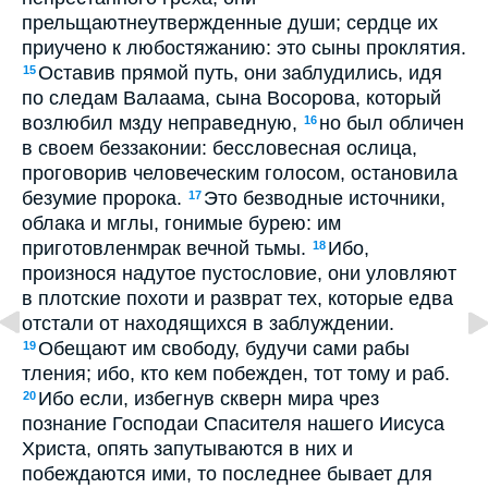
прельщаютнеутвержденные души; сердце их
приучено к любостяжанию: это сыны проклятия.
Оставив прямой путь, они заблудились, идя
15
по следам Валаама, сына Восорова, который
возлюбил мзду неправедную,
но был обличен
16
в своем беззаконии: бессловесная ослица,
проговорив человеческим голосом, остановила
безумие пророка.
Это безводные источники,
17
облака и мглы, гонимые бурею: им
приготовленмрак вечной тьмы.
Ибо,
18
произнося надутое пустословие, они уловляют
в плотские похоти и разврат тех, которые едва
отстали от находящихся в заблуждении.
Обещают им свободу, будучи сами рабы
19
тления; ибо, кто кем побежден, тот тому и раб.
Ибо если, избегнув скверн мира чрез
20
познание Господаи Спасителя нашего Иисуса
Христа, опять запутываются в них и
побеждаются ими, то последнее бывает для