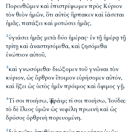
Πορευθῶμεν καὶ ἐπιστρέψωμεν πρὸς Κύριον
τὸν θεὸν ἡμῶν, ὅτι αὐτὸς ἣρπακεν καὶ ἰάσεται
ἡμᾶς, πατάξει καὶ μοτώσει ἡμᾶς,
ὑγιάσει ἡμᾶς μετὰ δύο ἡμέρας· ἐν τῇ ἡμέρᾳ τῇ
2
τρίτῃ καὶ ἀναστησόμεθα, καὶ ζησόμεθα
ἐνώπιον αὐτοῦ,
καὶ γνωσόμεθα· διώξομεν τοῦ γνῶναι τὸν
3
κύριον, ὡς ὄρθρον ἕτοιμον εὑρήσομεν αὐτόν,
καὶ ἥξει ὡς ὑετὸς ἡμῖν πρόιμος καὶ ὄψιμος γῇ.
Τί σοι ποιήσω, Ἐφράιμ; τί σοι ποιήσω, Ἰούδα;
4
τὸ δὲ ἔλεος ὑμῶν ὡς νεφέλη πρωινὴ καὶ ὡς
δρόσος ὀρθρινὴ πορευομένη.
5