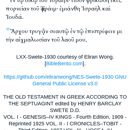
ἐν τῷ οἴκῳ τοῦ Ἰσραήλ· εἶδον φρικώδη ἐκεῖ,
πορνείαν τοῦ Ἐφράιμ· ἐμιάνθη Ἰσραὴλ καὶ
Ἰουδά.
Ἄρχου τρυγᾷν σεαυτῷ ἐν τῷ ἐπιστρέφειν με
11
τὴν αἰχμαλωσίαν τοῦ λαοῦ μου,
LXX-Swete-1930 courtesy of Eliran Wong.
[
BibleBento.com
].
https://github.com/eliranwong/NES-Swete-1930 GNU
General Public License v3.0
THE OLD TESTAMENT IN GREEK ACCORDING TO
THE SEPTUAGINT edited by HENRY BARCLAY
SWETE D.D.
VOL. I - GENESIS–IV KINGS - Fourth Edition, 1909 -
Reprinted 1925 VOL. II - I CRONICLES–TOBIT -