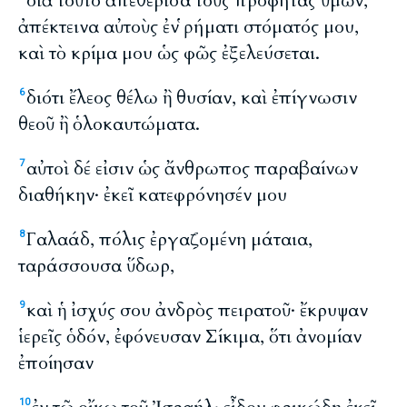
διὰ τοῦτο ἀπεθέρισα τοὺς προφήτας ὑμῶν,
ἀπέκτεινα αὐτοὺς ἐν ῥήματι στόματός μου,
καὶ τὸ κρίμα μου ὡς φῶς ἐξελεύσεται.
διότι ἔλεος θέλω ἢ θυσίαν, καὶ ἐπίγνωσιν
6
θεοῦ ἢ ὁλοκαυτώματα.
αὐτοὶ δέ εἰσιν ὡς ἄνθρωπος παραβαίνων
7
διαθήκην· ἐκεῖ κατεφρόνησέν μου
Γαλαάδ, πόλις ἐργαζομένη μάταια,
8
ταράσσουσα ὕδωρ,
καὶ ἡ ἰσχύς σου ἀνδρὸς πειρατοῦ· ἔκρυψαν
9
ἱερεῖς ὁδόν, ἐφόνευσαν Σίκιμα, ὅτι ἀνομίαν
ἐποίησαν
10