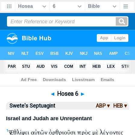
Bible
>
LXX
> Hosea 6
◄
Hosea 6
►
Swete's Septuagint
ABP ▾
HEB ▾
Israel and Judah are Unrepentant
Ἐν θλίψει αὐτῶν ὀρθριοῦσι πρὸς μὲ λέγοντες
1