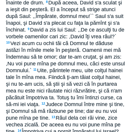
înainte de drum.
După aceea, David s'a sculat şi
8
a ieşit din peşteră. El a început să strige atunci
după Saul: ,,Împărate, domnul meu!`` Saul s'a suit
înapoi, şi David s'a plecat cu faţa la pămînt şi s'a
închinat.
David a zis lui Saul: ,,De ce asculţi tu de
9
vorbele oamenilor cari zic: ,David îţi vrea răul?`
Vezi acum cu ochii tăi că Domnul te dăduse
10
astăzi în mînile mele în peşteră. Oamenii mei mă
îndemnau să te omor; dar te-am cruţat, şi am zis:
,Nu voi pune mîna pe domnul meu, căci este unsul
Domnului.`
Uite, părintele meu, uite colţul hainei
11
tale în mîna mea. Fiindcă ţi-am tăiat colţul hainei,
şi nu te-am ucis, să ştii şi să vezi că în purtarea
mea nu este nici răutate nici răzvrătire, şi că n'am
păcătuit împotriva ta. Totuş tu îmi întinzi curse, ca
să-mi iei viaţa.
Judece Domnul între mine şi tine,
12
şi Domnul să mă răzbune pe tine; dar eu nu voi
pune mîna pe tine.
Răul dela cei răi vine, zice
13
vechea zicală. De aceea eu nu voi pune mîna pe
tine.
Împotriva cui a pornit împăratul lui Israel?
14