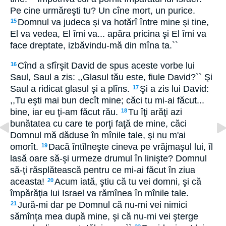
Pe cine urmăreşti tu? Un cîne mort, un purice.
Domnul va judeca şi va hotărî între mine şi tine,
15
El va vedea, El îmi va... apăra pricina şi El îmi va
face dreptate, izbăvindu-mă din mîna ta.``
Cînd a sfîrşit David de spus aceste vorbe lui
16
Saul, Saul a zis: ,,Glasul tău este, fiule David?`` Şi
Saul a ridicat glasul şi a plîns.
Şi a zis lui David:
17
,,Tu eşti mai bun decît mine; căci tu mi-ai făcut...
bine, iar eu ţi-am făcut rău.
Tu îţi arăţi azi
18
bunătatea cu care te porţi faţă de mine, căci
Domnul mă dăduse în mînile tale, şi nu m'ai
omorît.
Dacă întîlneşte cineva pe vrăjmaşul lui, îl
19
lasă oare să-şi urmeze drumul în linişte? Domnul
să-ţi răsplătească pentru ce mi-ai făcut în ziua
aceasta!
Acum iată, ştiu că tu vei domni, şi că
20
împărăţia lui Israel va rămînea în mînile tale.
Jură-mi dar pe Domnul că nu-mi vei nimici
21
sămînţa mea după mine, şi că nu-mi vei şterge