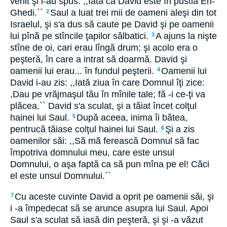
venit şi i-au spus: ,,Iată că David este în pustia En-
Ghedi.``
Saul a luat trei mii de oameni aleşi din tot
2
Israelul, şi s'a dus să caute pe David şi pe oamenii
lui pînă pe stîncile ţapilor sălbatici.
A ajuns la nişte
3
stîne de oi, cari erau lîngă drum; şi acolo era o
peşteră, în care a intrat să doarmă. David şi
oamenii lui erau... în fundul peşterii.
Oamenii lui
4
David i-au zis: ,,Iată ziua în care Domnul îţi zice:
,Dau pe vrăjmaşul tău în mînile tale; fă -i ce-ţi va
plăcea.`` David s'a sculat, şi a tăiat încet colţul
hainei lui Saul.
După aceea, inima îi bătea,
5
pentrucă tăiase colţul hainei lui Saul.
Şi a zis
6
oamenilor săi: ,,Să mă ferească Domnul să fac
împotriva domnului meu, care este unsul
Domnului, o aşa faptă ca să pun mîna pe el! Căci
el este unsul Domnului.``
Cu aceste cuvinte David a oprit pe oamenii săi, şi
7
i -a împedecat să se arunce asupra lui Saul. Apoi
Saul s'a sculat să iasă din peşteră, şi şi -a văzut