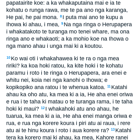
papatairite koe: a ka whakaputaina mai e ia te
kohatu o runga rawa, me te pa ano nga karanga,
He pai, he pai mona.
I puta mai ano te kupu a
8
Ihowa ki ahau, i mea,
Na nga ringa o Herupapera
9
i whakatakoto te turanga mo tenei whare, ma ona
ringa ano e whakaoti; a ka mohio koe na Ihowa o
nga mano ahau i unga mai ki a koutou.
Ko wai oti i whakahawea ki te ra o nga mea
10
ririki? ka koa hoki ratou, ka kite hoki i te kohatu
paramu i roto i te ringa o Herupapera, ara enei e
whitu nei, koia nei nga kanohi o Ihowa; e
kopikopiko ana ratou i te whenua katoa.
Katahi
11
ahau ka oho atu, ka mea ki a ia, He aha enei oriwa
e rua i te taha ki matau o te turanga rama, i te taha
hoki ki maui?
I whakahoki atu ano ahau, he
12
tuarua, ka mea ki a ia, He aha enei manga oriwa e
rua, e rua nga korere koura i piri atu ai raua, i rere
atu ai te hinu koura i roto i aua korere ra?
Katahi
13
tera ka korero mai ki ahau, ka mea, Kahore ranei