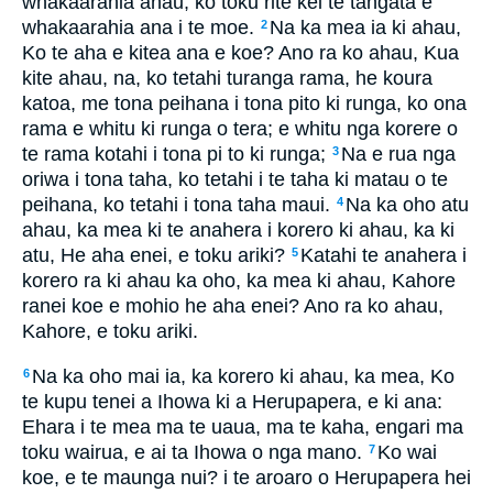
whakaarahia ahau, ko toku rite kei te tangata e
whakaarahia ana i te moe.
Na ka mea ia ki ahau,
2
Ko te aha e kitea ana e koe? Ano ra ko ahau, Kua
kite ahau, na, ko tetahi turanga rama, he koura
katoa, me tona peihana i tona pito ki runga, ko ona
rama e whitu ki runga o tera; e whitu nga korere o
te rama kotahi i tona pi to ki runga;
Na e rua nga
3
oriwa i tona taha, ko tetahi i te taha ki matau o te
peihana, ko tetahi i tona taha maui.
Na ka oho atu
4
ahau, ka mea ki te anahera i korero ki ahau, ka ki
atu, He aha enei, e toku ariki?
Katahi te anahera i
5
korero ra ki ahau ka oho, ka mea ki ahau, Kahore
ranei koe e mohio he aha enei? Ano ra ko ahau,
Kahore, e toku ariki.
Na ka oho mai ia, ka korero ki ahau, ka mea, Ko
6
te kupu tenei a Ihowa ki a Herupapera, e ki ana:
Ehara i te mea ma te uaua, ma te kaha, engari ma
toku wairua, e ai ta Ihowa o nga mano.
Ko wai
7
koe, e te maunga nui? i te aroaro o Herupapera hei