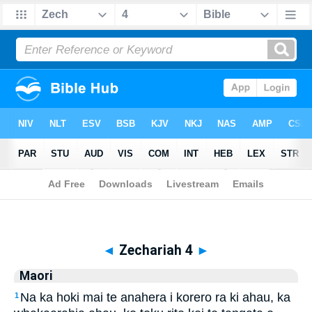
Biblia
>
Maori
> Zechariah 4
◄
Zechariah 4
►
Maori
Na ka hoki mai te anahera i korero ra ki ahau, ka
1