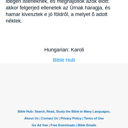
idegen isteneknek, és meghajoltok azok elõtt:
akkor felgerjed ellenetek az Úrnak haragja, és
hamar kivesztek e jó földrõl, a melyet õ adott
néktek.
Hungarian: Karoli
Bible Hub