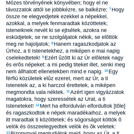
Mózes törvényének könyvében; hogy el ne
távozzatok attól se jobbkézre, se balkézre;
Hogy
7
össze ne elegyedjetek ezekkel a népekkel,
azokkal, a melyek fenmaradtak közöttetek;
isteneiknek nevét ki se ejtsétek, azokra ne
esküdjetek, se ne szolgáljatok nékik, se elõttök
meg ne hajoljatok;
Hanem ragaszkodjatok az
8
Úrhoz, a ti Istenetekhez, a miképen e mai napig
cselekedtetek!
Ezért ûzött ki az Úr elõletek nagy
9
és erõs népeket: a mi pedig titeket illet, senki meg
nem állhatott ellenetekben mind e napig.
Egy
10
férfiú közületek elûz ezeret, mert az Úr, a ti
Istenetek az, a ki harczol érettetek, a miképen
megmondta vala néktek.
Azért igen vigyázzatok
11
magatokra, hogy szeressétek az Urat, a ti
Isteneteket!
Mert ha elfordulván elfordultok [tõle]
12
és ragaszkodtok e népek maradékaihoz, a melyek
itt maradtak ti közöttetek; és sógorságot köttök õ
velök és összeelegyedtek velök és õk veletek:
Bizonynyal megtudjátok majd, hogy az Úr, a ti
13