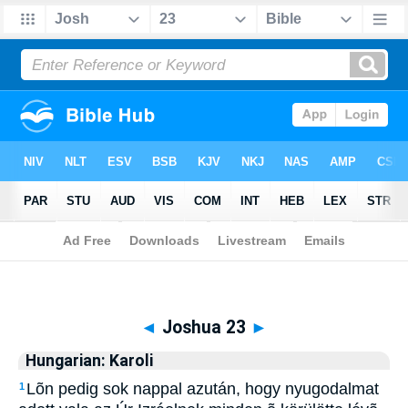
Biblia
>
Hungarian: Karoli
> Joshua 23
◄
Joshua 23
►
Hungarian: Karoli
Lõn pedig sok nappal azután, hogy nyugodalmat
1