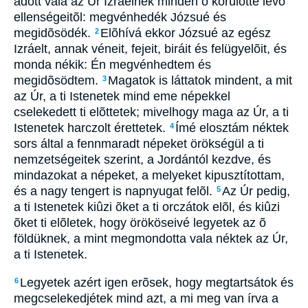
adott vala az Úr Izráelnek minden õ körülötte lévõ
ellenségeitõl: megvénhedék Józsué és
megidõsödék.
Elõhívá ekkor Józsué az egész
2
Izráelt, annak véneit, fejeit, biráit és felügyelõit, és
monda nékik: Én megvénhedtem és
megidõsödtem.
Magatok is láttatok mindent, a mit
3
az Úr, a ti Istenetek mind eme népekkel
cselekedett ti elõttetek; mivelhogy maga az Úr, a ti
Istenetek harczolt érettetek.
Ímé elosztám néktek
4
sors által a fennmaradt népeket örökségül a ti
nemzetségeitek szerint, a Jordántól kezdve, és
mindazokat a népeket, a melyeket kipusztítottam,
és a nagy tengert is napnyugat felõl.
Az Úr pedig,
5
a ti Istenetek kiûzi õket a ti orczátok elõl, és kiûzi
õket ti elõletek, hogy örököseivé legyetek az õ
földüknek, a mint megmondotta vala néktek az Úr,
a ti Istenetek.
Legyetek azért igen erõsek, hogy megtartsátok és
6
megcselekedjétek mind azt, a mi meg van írva a