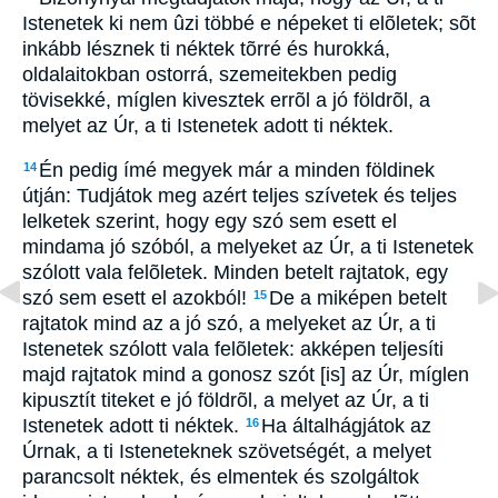
Istenetek ki nem ûzi többé e népeket ti elõletek; sõt
inkább lésznek ti néktek tõrré és hurokká,
oldalaitokban ostorrá, szemeitekben pedig
tövisekké, míglen kivesztek errõl a jó földrõl, a
melyet az Úr, a ti Istenetek adott ti néktek.
Én pedig ímé megyek már a minden földinek
14
útján: Tudjátok meg azért teljes szívetek és teljes
lelketek szerint, hogy egy szó sem esett el
mindama jó szóból, a melyeket az Úr, a ti Istenetek
szólott vala felõletek. Minden betelt rajtatok, egy
szó sem esett el azokból!
De a miképen betelt
15
rajtatok mind az a jó szó, a melyeket az Úr, a ti
Istenetek szólott vala felõletek: akképen teljesíti
majd rajtatok mind a gonosz szót [is] az Úr, míglen
kipusztít titeket e jó földrõl, a melyet az Úr, a ti
Istenetek adott ti néktek.
Ha általhágjátok az
16
Úrnak, a ti Isteneteknek szövetségét, a melyet
parancsolt néktek, és elmentek és szolgáltok