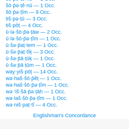
šō·p̄ə·ṭê·nū — 1 Occ.
šō·p̄ə·ṭîm — 9 Occ.
tiš·pə·ṭū — 3 Occ.
tiš·pōṭ — 4 Occ.
ū·lə·šō·p̄ə·ṭāw — 2 Occ.
ū·lə·šō·p̄ə·ṭîm — 1 Occ.
ū·šə·p̄aṭ·tem — 1 Occ.
ū·šə·p̄aṭ·tîḵ — 3 Occ.
ū·šə·p̄ā·ṭūḵ — 1 Occ.
ū·šə·p̄ā·ṭūm — 1 Occ.
way·yiš·pōṭ — 14 Occ.
wə·haš·šō·p̄êṭ — 1 Occ.
wə·haš·šō·p̄ə·ṭîm — 1 Occ.
wə·’iš·šā·p̄ə·ṭāh — 1 Occ.
wə·laš·šō·p̄ə·ṭîm — 1 Occ.
wə·niš·paṭ·tî — 4 Occ.
Englishman's Concordance