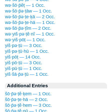
wə·šō·p̄êṭ — 1 Occ.
wə·šō·p̄ə·ṭāw — 1 Occ.
wə·šō·p̄ə·ṭe·ḵā — 2 Occ.
wə·šō·p̄ə·ṭe·hā — 1 Occ.
wə·šō·p̄ə·ṭîm — 2 Occ.
wə·yiš·pə·ṭê·nî — 1 Occ.
wə·yiš·pōṭ — 1 Occ.
yiš·pə·ṭū — 3 Occ.
yiš·pə·ṭū·hū — 1 Occ.
yiš·pōṭ — 14 Occ.
yiš·pō·ṭū — 3 Occ.
yiš·pū·ṭū — 1 Occ.
yiš·šā·p̄ə·ṭū — 1 Occ.
Additional Entries
šō·p̄ə·ṭê·ḵem — 1 Occ.
šō·p̄ə·ṭe·hā — 2 Occ.
šō·p̄ə·ṭê·hem — 3 Occ.
šō·p̄ə·ṭê·nū — 1 Occ.