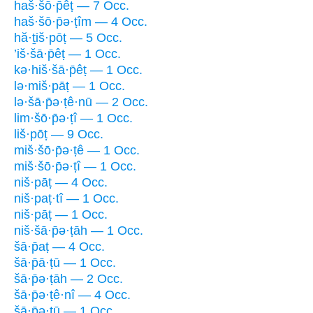
haš·šō·p̄êṭ — 7 Occ.
haš·šō·p̄ə·ṭîm — 4 Occ.
hă·ṯiš·pōṭ — 5 Occ.
’iš·šā·p̄êṭ — 1 Occ.
kə·hiš·šā·p̄êṭ — 1 Occ.
lə·miš·pāṭ — 1 Occ.
lə·šā·p̄ə·ṭê·nū — 2 Occ.
lim·šō·p̄ə·ṭî — 1 Occ.
liš·pōṭ — 9 Occ.
miš·šō·p̄ə·ṭê — 1 Occ.
miš·šō·p̄ə·ṭî — 1 Occ.
niš·pāṭ — 4 Occ.
niš·paṭ·tî — 1 Occ.
niš·pāṭ — 1 Occ.
niš·šā·p̄ə·ṭāh — 1 Occ.
šā·p̄aṭ — 4 Occ.
šā·p̄ā·ṭū — 1 Occ.
šā·p̄ə·ṭāh — 2 Occ.
šā·p̄ə·ṭê·nî — 4 Occ.
šā·p̄ə·ṭū — 1 Occ.