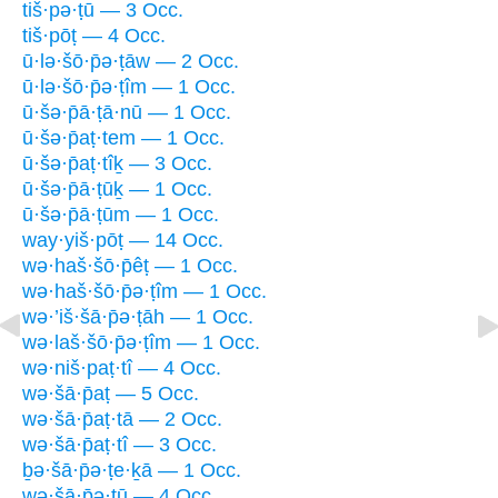
tiš·pə·ṭū — 3 Occ.
tiš·pōṭ — 4 Occ.
ū·lə·šō·p̄ə·ṭāw — 2 Occ.
ū·lə·šō·p̄ə·ṭîm — 1 Occ.
ū·šə·p̄ā·ṭā·nū — 1 Occ.
ū·šə·p̄aṭ·tem — 1 Occ.
ū·šə·p̄aṭ·tîḵ — 3 Occ.
ū·šə·p̄ā·ṭūḵ — 1 Occ.
ū·šə·p̄ā·ṭūm — 1 Occ.
way·yiš·pōṭ — 14 Occ.
wə·haš·šō·p̄êṭ — 1 Occ.
wə·haš·šō·p̄ə·ṭîm — 1 Occ.
wə·’iš·šā·p̄ə·ṭāh — 1 Occ.
wə·laš·šō·p̄ə·ṭîm — 1 Occ.
wə·niš·paṭ·tî — 4 Occ.
wə·šā·p̄aṭ — 5 Occ.
wə·šā·p̄aṭ·tā — 2 Occ.
wə·šā·p̄aṭ·tî — 3 Occ.
ḇə·šā·p̄ə·ṭe·ḵā — 1 Occ.
wə·šā·p̄ə·ṭū — 4 Occ.