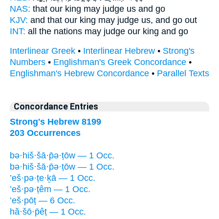
NAS:
that our king
may judge
us and go
KJV:
and that our king
may judge
us, and go out
INT:
all the nations
may judge
our king and go
Interlinear Greek
•
Interlinear Hebrew
•
Strong's
Numbers
•
Englishman's Greek Concordance
•
Englishman's Hebrew Concordance
•
Parallel Texts
Concordance Entries
Strong's Hebrew 8199
203 Occurrences
bə·hiš·šā·p̄ə·ṭōw — 1 Occ.
bə·hiš·šā·p̄ə·ṭōw — 1 Occ.
’eš·pə·ṭe·ḵā — 1 Occ.
’eš·pə·ṭêm — 1 Occ.
’eš·pōṭ — 6 Occ.
hă·šō·p̄êṭ — 1 Occ.