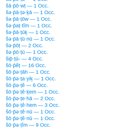
šā·p̄ō·wṭ — 1 Occ.
šə·p̄ā·ṭə·ḵā — 1 Occ.
šə·p̄ā·ṭōw — 1 Occ.
šə·p̄aṭ·tîm — 1 Occ.
šə·p̄ā·ṭūḵ — 1 Occ.
šə·p̄ā·ṭū·nū — 1 Occ.
šə·p̄ōṭ — 2 Occ.
šə·p̄ō·ṭū — 1 Occ.
šip̄·ṭū- — 4 Occ.
šō·p̄êṭ — 16 Occ.
šō·p̄ə·ṭāh — 1 Occ.
šō·p̄ə·ṭa·yiḵ — 1 Occ.
šō·p̄ə·ṭê — 6 Occ.
šō·p̄ə·ṭê·ḵem — 1 Occ.
šō·p̄ə·ṭe·hā — 2 Occ.
šō·p̄ə·ṭê·hem — 3 Occ.
šō·p̄ə·ṭê·nū — 1 Occ.
šō·p̄ə·ṭê·nū — 1 Occ.
šō·p̄ə·ṭîm — 9 Occ.