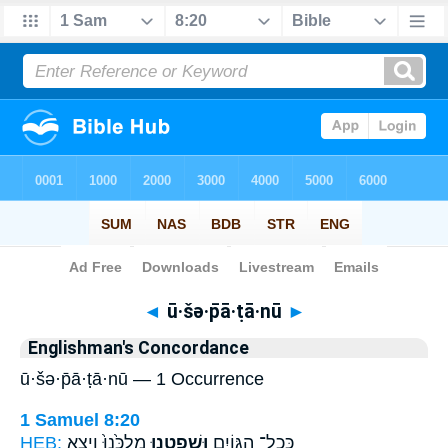
Bible
>
Strong's
> Hebrew
◄
ū·šə·p̄ā·ṭā·nū
►
Englishman's Concordance
ū·šə·p̄ā·ṭā·nū — 1 Occurrence
1 Samuel 8:20
HEB:
מַלְכֵּ֙נוּ֙ וְיָצָ֣א
וּשְׁפָטָ֤נוּ
כְּכָל־ הַגּוֹיִ֑ם