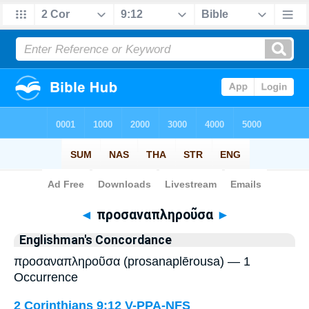
Bible
>
Strong's
> Greek
◄
προσαναπληροῦσα
►
Englishman's Concordance
προσαναπληροῦσα (prosanaplērousa) — 1
Occurrence
2 Corinthians 9:12
V-PPA-NFS