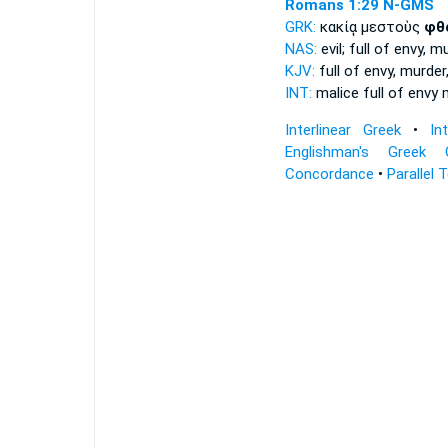
Romans 1:29
N-GMS
GRK:
κακίᾳ μεστοὺς
φθ
NAS:
evil; full
of envy,
mur
KJV:
full
of envy,
murder
INT:
malice full
of envy
m
Interlinear Greek
•
In
Englishman's Greek 
Concordance
•
Parallel 