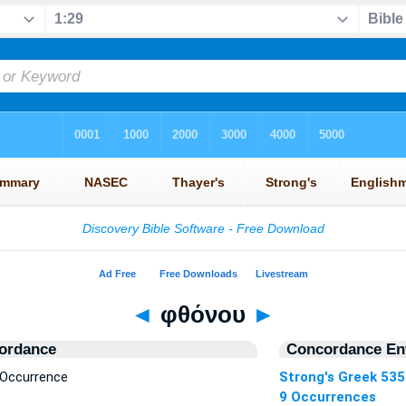
◄
φθόνου
►
ordance
Concordance Ent
 Occurrence
Strong's Greek 53
9 Occurrences