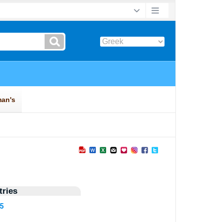
ries
55