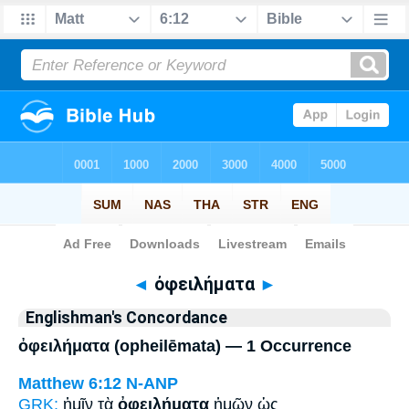
Bible
>
Strong's
> Greek
◄
ὀφειλήματα
►
Englishman's Concordance
ὀφειλήματα (opheilēmata) — 1 Occurrence
Matthew 6:12
N-ANP
GRK:
ἡμῖν τὰ
ὀφειλήματα
ἡμῶν ὡς