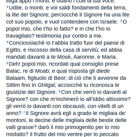
litiga appo i monti, e odano i colli la tua voce.
Udite, o monti, e voi saldi fondamenti della terra,
2
la lite del Signore; perciocchè il Signore ha una lite
col suo popolo, e vuol contendere con Israele.
O
3
popol mio, che t’ho io fatto? e in che t’ho io
travagliato? testimonia pur contro a me.
Conciossiachè io t’abbia tratto fuor del paese di
4
Egitto, e riscosso della casa di servitù; ed abbia
mandati davanti a te Mosè, Aaronne, e Maria.
Deh! popol mio, ricordati qual consiglio prese
5
Balac, re di Moab; e qual risposta gli diede
Balaam, figliuolo di Beor; di ciò che ti avvenne da
Sittim fino in Ghilgal; acciocchè tu riconosca le
giustizie del Signore.
Con che verrò io davanti al
6
Signore? con che m’inchinerò io all’Iddio altissimo?
gli verrò io davanti con olocausti, con vitelli di un
anno?
Il Signore avrà egli a grado le migliaia de’
7
montoni, le decine delle migliaia delle bestie delle
valli grasse? darò il mio primogenito per lo mio
misfatto? il frutto del mio ventre per lo peccato