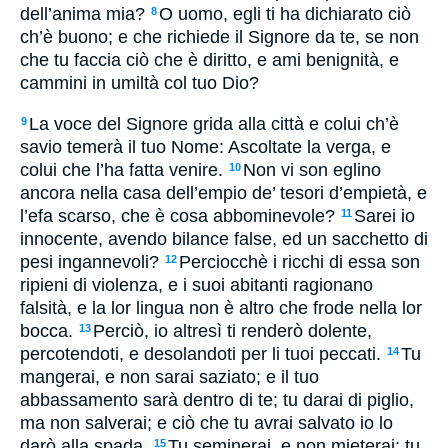
dell’anima mia?
O uomo, egli ti ha dichiarato ciò
8
ch’è buono; e che richiede il Signore da te, se non
che tu faccia ciò che è diritto, e ami benignità, e
cammini in umiltà col tuo Dio?
La voce del Signore grida alla città e colui ch’è
9
savio temerà il tuo Nome: Ascoltate la verga, e
colui che l’ha fatta venire.
Non vi son eglino
10
ancora nella casa dell’empio de’ tesori d’empietà, e
l’efa scarso, che è cosa abbominevole?
Sarei io
11
innocente, avendo bilance false, ed un sacchetto di
pesi ingannevoli?
Perciocchè i ricchi di essa son
12
ripieni di violenza, e i suoi abitanti ragionano
falsità, e la lor lingua non è altro che frode nella lor
bocca.
Perciò, io altresì ti renderò dolente,
13
percotendoti, e desolandoti per li tuoi peccati.
Tu
14
mangerai, e non sarai saziato; e il tuo
abbassamento sarà dentro di te; tu darai di piglio,
ma non salverai; e ciò che tu avrai salvato io lo
darò alla spada.
Tu seminerai, e non mieterai; tu
15