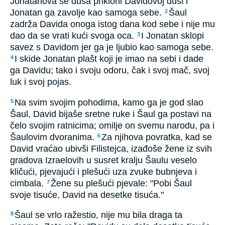
Jonatanova se duša prikloni Davidovoj duši i
Jonatan ga zavolje kao samoga sebe.
Šaul
2
zadrža Davida onoga istog dana kod sebe i nije mu
dao da se vrati kući svoga oca.
I Jonatan sklopi
3
savez s Davidom jer ga je ljubio kao samoga sebe.
I skide Jonatan plašt koji je imao na sebi i dade
4
ga Davidu; tako i svoju odoru, čak i svoj mač, svoj
luk i svoj pojas.
Na svim svojim pohodima, kamo ga je god slao
5
Šaul, David bijaše sretne ruke i Šaul ga postavi na
čelo svojim ratnicima; omilje on svemu narodu, pa i
Šaulovim dvoranima.
Za njihova povratka, kad se
6
David vraćao ubivši Filistejca, izađoše žene iz svih
gradova Izraelovih u susret kralju Šaulu veselo
kličući, pjevajući i plešući uza zvuke bubnjeva i
cimbala.
Žene su plešući pjevale: "Pobi Šaul
7
svoje tisuće, David na desetke tisuća."
Šaul se vrlo ražestio, nije mu bila draga ta
8