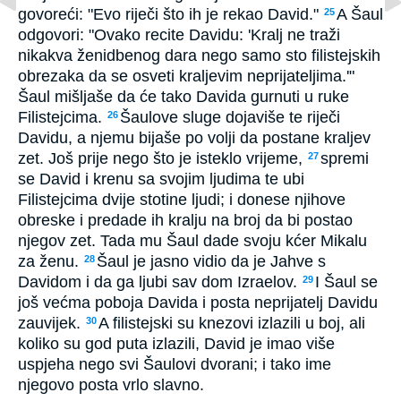
govoreći: "Evo riječi što ih je rekao David."
A Šaul
25
odgovori: "Ovako recite Davidu: 'Kralj ne traži
nikakva ženidbenog dara nego samo sto filistejskih
obrezaka da se osveti kraljevim neprijateljima.'"
Šaul mišljaše da će tako Davida gurnuti u ruke
Filistejcima.
Šaulove sluge dojaviše te riječi
26
Davidu, a njemu bijaše po volji da postane kraljev
zet. Još prije nego što je isteklo vrijeme,
spremi
27
se David i krenu sa svojim ljudima te ubi
Filistejcima dvije stotine ljudi; i donese njihove
obreske i predade ih kralju na broj da bi postao
njegov zet. Tada mu Šaul dade svoju kćer Mikalu
za ženu.
Šaul je jasno vidio da je Jahve s
28
Davidom i da ga ljubi sav dom Izraelov.
I Šaul se
29
još većma poboja Davida i posta neprijatelj Davidu
zauvijek.
A filistejski su knezovi izlazili u boj, ali
30
koliko su god puta izlazili, David je imao više
uspjeha nego svi Šaulovi dvorani; i tako ime
njegovo posta vrlo slavno.