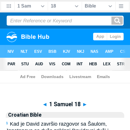
Biblia
>
Croatian Bible
> 1 Samuel 18
◄
1 Samuel 18
►
Croatian Bible
Kad je David završio razgovor sa Šaulom,
1