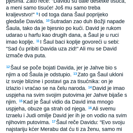
pjesma. Zato reče: "Davidu su dale desetke tisuća,
a meni samo tisuće! Još mu samo treba
kraljevstvo!"
I od toga dana Šaul poprijeko
9
gledaše Davida.
Sutradan zao duh Božji napade
10
Šaula, tako da je bjesnio po kući. David je rukom
udarao u harfu kao drugih dana, a Šaul je u ruci
imao koplje.
I Šaul baci koplje govoreći u sebi:
11
"Sad ću pribiti Davida uza zid!" Ali mu se David
izmače dva puta.
Šaul se poče bojati Davida, jer je Jahve bio s
12
njim a od Šaula je odstupio.
Zato ga Šaul ukloni
13
iz svoje blizine i postavi ga za tisućnika: on je
izlazio i vraćao se na čelu naroda.
David je imao
14
uspjeha na svim svojim putovima jer Jahve bijaše s
njim.
Kad je Šaul vidio da David ima mnogo
15
uspjeha, obuze ga strah od njega.
Ali svemu
16
Izraelu i Judi omilje David jer ih je on vodio na svim
njihovim putovima.
Šaul reče Davidu: "Evo svoju
17
najstariju kćer Merabu dat ću ti za ženu, samo mi