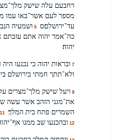
רחבעם עלה שישק מלך־מצרים
מספר לעם אשר־באו עמו ממצ
עד־ירושלם׃ס
ושמעיה הנבי
5
כה־אמר יהוה אתם עזבתם את
יהוה׃
ובראות יהוה כי נכנעו הי
7
ולא־תתך חמתי בירושלם ביד
ויעל שישק מלך־מצרים על־
9
את־מגני הזהב אשר עשה של
השמרים פתח בית המלך׃
11
ובהכנעו שב ממנו אף־יהוה
12
ויתחזק המלך רחבעם ביר