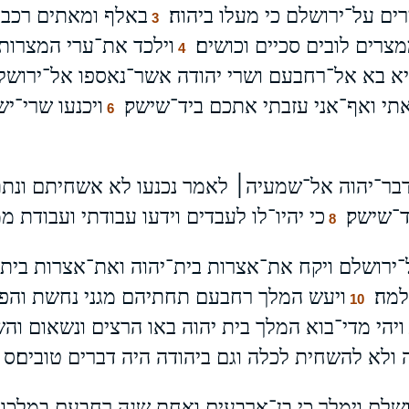
 על־ירושלם כי מעלו ביהוה׃
באלף ומאתים רכב 
3
רים לובים סכיים וכושים׃
וילכד את־ערי המצרות 
4
א בא אל־רחבעם ושרי יהודה אשר־נאספו אל־ירושל
י ואף־אני עזבתי אתכם ביד־שישק׃
ויכנעו שרי־י
6
ה דבר־יהוה אל־שמעיה׀ לאמר נכנעו לא אשחיתם ונ
־שישק׃
כי יהיו־לו לעבדים וידעו עבודתי ועבודת 
8
ירושלם ויקח את־אצרות בית־יהוה ואת־אצרות בית
מה׃
ויעש המלך רחבעם תחתיהם מגני נחשת והפק
10
ויהי מדי־בוא המלך בית יהוה באו הרצים ונשאום וה
 ולא להשחית לכלה וגם ביהודה היה דברים טובים׃ס
ושלם וימלך כי בן־ארבעים ואחת שנה רחבעם במלכו