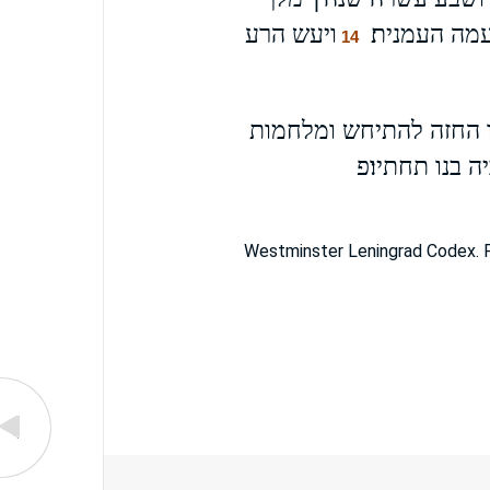
מה העמנית׃
ויעש הרע
14
ו החזה להתיחש ומלחמות
 בנו תחתיו׃פ
Westminster Leningrad Codex. F