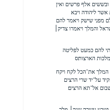
ובששים אלף פרשים ואין
אשר ליהודה ויבא
ם מפני שישק ויאמר להם
שראל והמלך ויאמרו צדיק׀
תתי להם כמעט לפליטה
ממלכות הארצות׃ס
 המלך את־הכל לקח ויקח
יד על־יד שרי הרצים
שבום אל־תא הרצים׃
 ושבע עשרה שנה׀ מלך