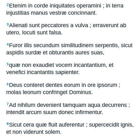
Etenim in corde iniquitates operamini ; in terra
2
injustitias manus vestræ concinnant.
Alienati sunt peccatores a vulva ; erraverunt ab
3
utero, locuti sunt falsa.
Furor illis secundum similitudinem serpentis, sicut
4
aspidis surdæ et obturantis aures suas,
quæ non exaudiet vocem incantantium, et
5
venefici incantantis sapienter.
Deus conteret dentes eorum in ore ipsorum ;
6
molas leonum confringet Dominus.
Ad nihilum devenient tamquam aqua decurrens ;
7
intendit arcum suum donec infirmentur.
Sicut cera quæ fluit auferentur ; supercecidit ignis,
8
et non viderunt solem.