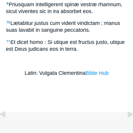
Priusquam intelligerent spinæ vestræ rhamnum,
9
sicut viventes sic in ira absorbet eos.
Lætabitur justus cum viderit vindictam ; manus
10
suas lavabit in sanguine peccatoris.
Et dicet homo : Si utique est fructus justo, utique
11
est Deus judicans eos in terra.
Latin: Vulgata Clementina
Bible Hub