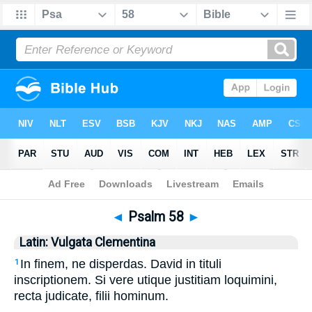
Bible
>
Latin
> Psalm 58
◄
Psalm 58
►
Latin: Vulgata Clementina
In finem, ne disperdas. David in tituli
1
inscriptionem. Si vere utique justitiam loquimini,
recta judicate, filii hominum.