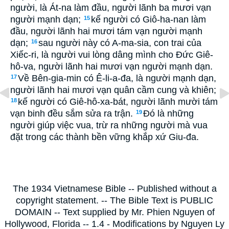
người, là Át-na làm đầu, người lãnh ba mươi vạn
người mạnh dạn;
kế người có Giô-ha-nan làm
15
đầu, người lãnh hai mươi tám vạn người mạnh
dạn;
sau người này có A-ma-sia, con trai của
16
Xiếc-ri, là người vui lòng dâng mình cho Ðức Giê-
hô-va, người lãnh hai mươi vạn người mạnh dạn.
Về Bên-gia-min có Ê-li-a-đa, là người mạnh dạn,
17
người lãnh hai mươi vạn quân cầm cung và khiên;
kế người có Giê-hô-xa-bát, người lãnh mười tám
18
vạn binh đều sắm sửa ra trận.
Ðó là những
19
người giúp việc vua, trừ ra những người mà vua
đặt trong các thành bền vững khắp xứ Giu-đa.
The 1934 Vietnamese Bible -- Published without a
copyright statement. -- The Bible Text is PUBLIC
DOMAIN -- Text supplied by Mr. Phien Nguyen of
Hollywood, Florida -- 1.4 - Modifications by Nguyen Ly