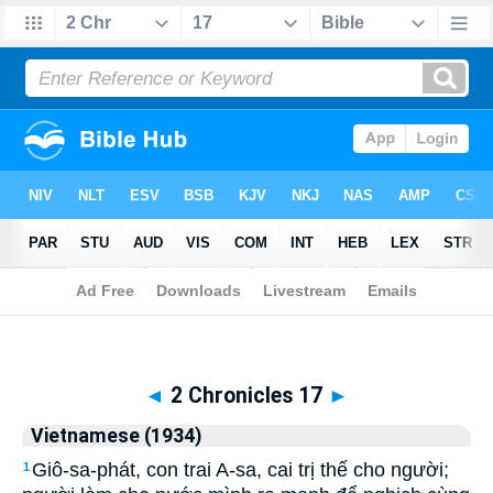
Biblia
>
Vietnamese (1934)
> 2 Chronicles 17
◄
2 Chronicles 17
►
Vietnamese (1934)
Giô-sa-phát, con trai A-sa, cai trị thế cho người;
1