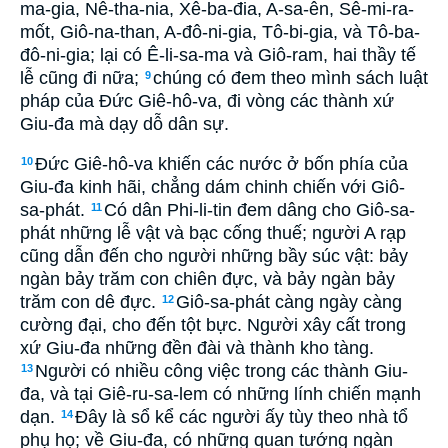
ma-gia, Nê-tha-nia, Xê-ba-đia, A-sa-ên, Sê-mi-ra-
mốt, Giô-na-than, A-đô-ni-gia, Tô-bi-gia, và Tô-ba-
đô-ni-gia; lại có Ê-li-sa-ma và Giô-ram, hai thầy tế
lễ cũng đi nữa;
chúng có đem theo mình sách luật
9
pháp của Ðức Giê-hô-va, đi vòng các thành xứ
Giu-đa mà dạy dỗ dân sự.
Ðức Giê-hô-va khiến các nước ở bốn phía của
10
Giu-đa kinh hãi, chẳng dám chinh chiến với Giô-
sa-phát.
Có dân Phi-li-tin đem dâng cho Giô-sa-
11
phát những lễ vật và bạc cống thuế; người A rạp
cũng dẫn đến cho người những bầy súc vật: bảy
ngàn bảy trăm con chiên đực, và bảy ngàn bảy
trăm con dê đực.
Giô-sa-phát càng ngày càng
12
cường đại, cho đến tột bực. Người xây cất trong
xứ Giu-đa những đền đài và thành kho tàng.
Người có nhiều công việc trong các thành Giu-
13
đa, và tại Giê-ru-sa-lem có những lính chiến mạnh
dạn.
Ðây là sổ kể các người ấy tùy theo nhà tổ
14
phụ họ; về Giu-đa, có những quan tướng ngàn