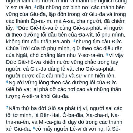
người làm cho nước mình ra mạnh để nghịch cùng
Y-sơ-ra-ên,
đặt những cơ binh nơi các thành bền
2
vững của Giu-đa, lập đồn trong xứ Giu-đa và trong
các thành Ép-ra-im, mà A-sa, cha người, đã chiếm
lấy.
Ðức Giê-hô-va ở cùng Giô-sa-phát, vì người
3
đi theo đường lối đầu tiên của Ða-vít, tổ phụ mình,
không tìm cầu thần Ba-anh,
nhưng tìm cầu Ðức
4
Chúa Trời của tổ phụ mình, giữ theo các điều răn
của Ngài, chớ chẳng làm như Y-sơ-ra-ên.
Vì vậy
5
Ðức Giê-hô-va khiến nước vững chắc trong tay
người; cả Giu-đa dâng lễ vật cho Giô-sa-phát,
người được của cải nhiều và sự vinh hiển lớn.
Người vững lòng theo các đường lối của Ðức
6
Giê-hô-va; lại phá dỡ các nơi cao và những thần
tượng A-sê-ra khỏi Giu-đa.
Năm thứ ba đời Giô-sa-phát trị vì, người sai các
7
tôi tớ mình, là Bên-Hai, Ô-ba-đia, Xa-cha-ri, Na-
tha-na-ên, và Mi-ca-gia đi dạy dỗ trong các thành
xứ Giu-đa;
có mấy người Lê-vi đi với họ, là Sê-
8