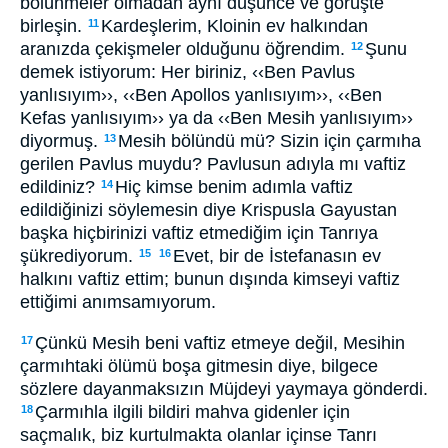
bölünmeler olmadan aynı düşünce ve görüşte
birleşin.
Kardeşlerim, Kloinin ev halkından
11
aranızda çekişmeler olduğunu öğrendim.
Şunu
12
demek istiyorum: Her biriniz, ‹‹Ben Pavlus
yanlısıyım››, ‹‹Ben Apollos yanlısıyım››, ‹‹Ben
Kefas yanlısıyım›› ya da ‹‹Ben Mesih yanlısıyım››
diyormuş.
Mesih bölündü mü? Sizin için çarmıha
13
gerilen Pavlus muydu? Pavlusun adıyla mı vaftiz
edildiniz?
Hiç kimse benim adımla vaftiz
14
edildiğinizi söylemesin diye Krispusla Gayustan
başka hiçbirinizi vaftiz etmediğim için Tanrıya
şükrediyorum.
Evet, bir de İstefanasın ev
15
16
halkını vaftiz ettim; bunun dışında kimseyi vaftiz
ettiğimi anımsamıyorum.
Çünkü Mesih beni vaftiz etmeye değil, Mesihin
17
çarmıhtaki ölümü boşa gitmesin diye, bilgece
sözlere dayanmaksızın Müjdeyi yaymaya gönderdi.
Çarmıhla ilgili bildiri mahva gidenler için
18
saçmalık, biz kurtulmakta olanlar içinse Tanrı