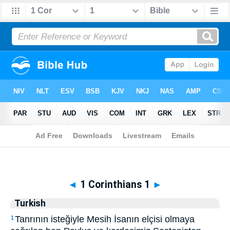
Biblia
>
Turkish
> 1 Corinthians 1
◄
1 Corinthians 1
►
Turkish
Tanrının isteğiyle Mesih İsanın elçisi olmaya
1