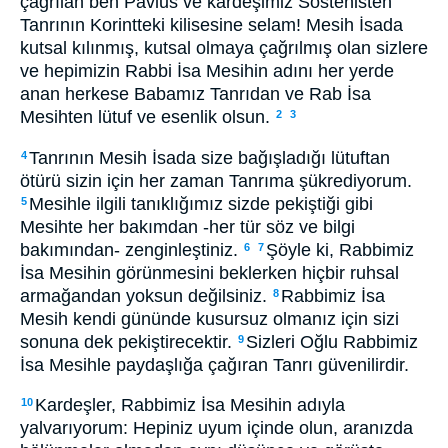
çağrılan ben Pavlus ve kardeşimiz Sostenisten
Tanrının Korintteki kilisesine selam! Mesih İsada
kutsal kılınmış, kutsal olmaya çağrılmış olan sizlere
ve hepimizin Rabbi İsa Mesihin adını her yerde
anan herkese Babamız Tanrıdan ve Rab İsa
Mesihten lütuf ve esenlik olsun.
2
3
Tanrının Mesih İsada size bağışladığı lütuftan
4
ötürü sizin için her zaman Tanrıma şükrediyorum.
Mesihle ilgili tanıklığımız sizde pekiştiği gibi
5
Mesihte her bakımdan -her tür söz ve bilgi
bakımından- zenginleştiniz.
Şöyle ki, Rabbimiz
6
7
İsa Mesihin görünmesini beklerken hiçbir ruhsal
armağandan yoksun değilsiniz.
Rabbimiz İsa
8
Mesih kendi gününde kusursuz olmanız için sizi
sonuna dek pekiştirecektir.
Sizleri Oğlu Rabbimiz
9
İsa Mesihle paydaşlığa çağıran Tanrı güvenilirdir.
Kardeşler, Rabbimiz İsa Mesihin adıyla
10
yalvarıyorum: Hepiniz uyum içinde olun, aranızda