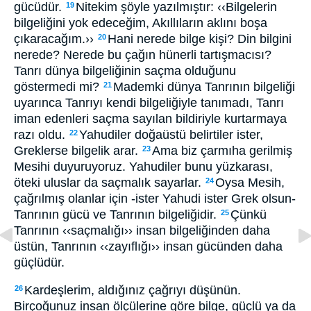
gücüdür.
Nitekim şöyle yazılmıştır: ‹‹Bilgelerin
19
bilgeliğini yok edeceğim, Akıllıların aklını boşa
çıkaracağım.››
Hani nerede bilge kişi? Din bilgini
20
nerede? Nerede bu çağın hünerli tartışmacısı?
Tanrı dünya bilgeliğinin saçma olduğunu
göstermedi mi?
Mademki dünya Tanrının bilgeliği
21
uyarınca Tanrıyı kendi bilgeliğiyle tanımadı, Tanrı
iman edenleri saçma sayılan bildiriyle kurtarmaya
razı oldu.
Yahudiler doğaüstü belirtiler ister,
22
Greklerse bilgelik arar.
Ama biz çarmıha gerilmiş
23
Mesihi duyuruyoruz. Yahudiler bunu yüzkarası,
öteki uluslar da saçmalık sayarlar.
Oysa Mesih,
24
çağrılmış olanlar için -ister Yahudi ister Grek olsun-
Tanrının gücü ve Tanrının bilgeliğidir.
Çünkü
25
Tanrının ‹‹saçmalığı›› insan bilgeliğinden daha
üstün, Tanrının ‹‹zayıflığı›› insan gücünden daha
güçlüdür.
Kardeşlerim, aldığınız çağrıyı düşünün.
26
Birçoğunuz insan ölçülerine göre bilge, güçlü ya da