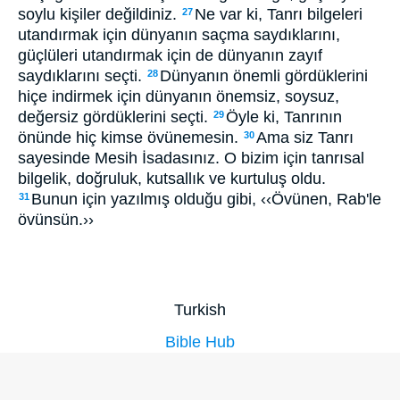
soylu kişiler değildiniz.
Ne var ki, Tanrı bilgeleri
27
utandırmak için dünyanın saçma saydıklarını,
güçlüleri utandırmak için de dünyanın zayıf
saydıklarını seçti.
Dünyanın önemli gördüklerini
28
hiçe indirmek için dünyanın önemsiz, soysuz,
değersiz gördüklerini seçti.
Öyle ki, Tanrının
29
önünde hiç kimse övünemesin.
Ama siz Tanrı
30
sayesinde Mesih İsadasınız. O bizim için tanrısal
bilgelik, doğruluk, kutsallık ve kurtuluş oldu.
Bunun için yazılmış olduğu gibi, ‹‹Övünen, Rab'le
31
övünsün.››
Turkish
Bible Hub