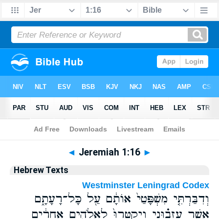
Bible
>
Hebrew
> Jeremiah 1:16
◄
Jeremiah 1:16
►
Hebrew Texts
Westminster Leningrad Codex
וְדִבַּרְתִּ֤י מִשְׁפָּטַי֙ אוֹתָ֔ם עַ֖ל כָּל־רָעָתָ֑ם
אֲשֶׁ֣ר עֲזָב֗וּנִי וַֽיְקַטְּרוּ֙ לֵאלֹהִ֣ים אֲחֵרִ֔ים