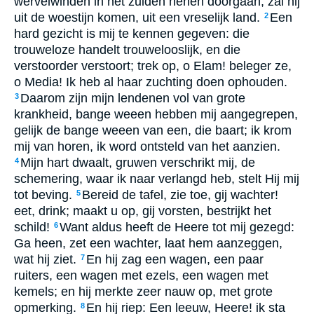
wervelwinden in het zuiden henen doorgaan, zal hij
uit de woestijn komen, uit een vreselijk land.
Een
2
hard gezicht is mij te kennen gegeven: die
trouweloze handelt trouwelooslijk, en die
verstoorder verstoort; trek op, o Elam! beleger ze,
o Media! Ik heb al haar zuchting doen ophouden.
Daarom zijn mijn lendenen vol van grote
3
krankheid, bange weeen hebben mij aangegrepen,
gelijk de bange weeen van een, die baart; ik krom
mij van horen, ik word ontsteld van het aanzien.
Mijn hart dwaalt, gruwen verschrikt mij, de
4
schemering, waar ik naar verlangd heb, stelt Hij mij
tot beving.
Bereid de tafel, zie toe, gij wachter!
5
eet, drink; maakt u op, gij vorsten, bestrijkt het
schild!
Want aldus heeft de Heere tot mij gezegd:
6
Ga heen, zet een wachter, laat hem aanzeggen,
wat hij ziet.
En hij zag een wagen, een paar
7
ruiters, een wagen met ezels, een wagen met
kemels; en hij merkte zeer nauw op, met grote
opmerking.
En hij riep: Een leeuw, Heere! ik sta
8