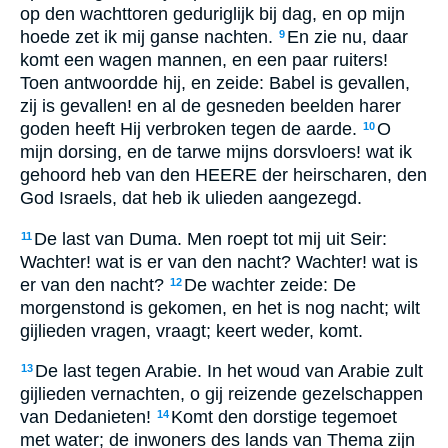
op den wachttoren geduriglijk bij dag, en op mijn
hoede zet ik mij ganse nachten.
En zie nu, daar
9
komt een wagen mannen, en een paar ruiters!
Toen antwoordde hij, en zeide: Babel is gevallen,
zij is gevallen! en al de gesneden beelden harer
goden heeft Hij verbroken tegen de aarde.
O
10
mijn dorsing, en de tarwe mijns dorsvloers! wat ik
gehoord heb van den HEERE der heirscharen, den
God Israels, dat heb ik ulieden aangezegd.
De last van Duma. Men roept tot mij uit Seir:
11
Wachter! wat is er van den nacht? Wachter! wat is
er van den nacht?
De wachter zeide: De
12
morgenstond is gekomen, en het is nog nacht; wilt
gijlieden vragen, vraagt; keert weder, komt.
De last tegen Arabie. In het woud van Arabie zult
13
gijlieden vernachten, o gij reizende gezelschappen
van Dedanieten!
Komt den dorstige tegemoet
14
met water; de inwoners des lands van Thema zijn