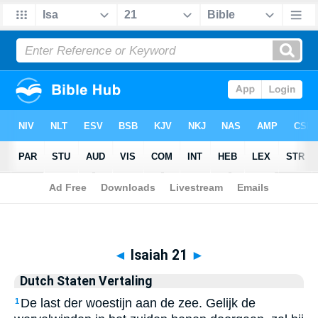
Biblia
>
Dutch Staten Vertaling
> Isaiah 21
◄
Isaiah 21
►
Dutch Staten Vertaling
De last der woestijn aan de zee. Gelijk de
1