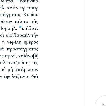
 νύκτα.
καὶ ἡνίκα
ήλ. καὶ ἐν τῷ τόπῳ
στάγματος Κυρίου
οῦσιν· πάσας τὰς
ὶ Ἰσραήλ.
καὶ ὅταν
19
οἱ υἱοὶ Ἰσραὴλ τὴν
ῃ ἡ νεφέλη ἡμέρας
διὰ προστάγματος
ως πρωί, καὶ ἀναβῇ
 πλεοναζούσης τῆς
ὶ οὐ μὴ ἀπάρωσιν.
ν ἐφυλάξαντο διὰ