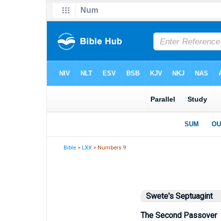
Bible
>
LXX
> Numbers 9
Swete's Septuagint
The Second Passover