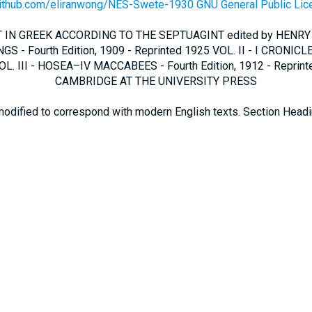
github.com/eliranwong/NES-Swete-1930 GNU General Public Lic
IN GREEK ACCORDING TO THE SEPTUAGINT edited by HENRY
GS - Fourth Edition, 1909 - Reprinted 1925 VOL. II - I CRONICLE
L. III - HOSEA–IV MACCABEES - Fourth Edition, 1912 - Reprin
CAMBRIDGE AT THE UNIVERSITY PRESS
modified to correspond with modern English texts. Section Head