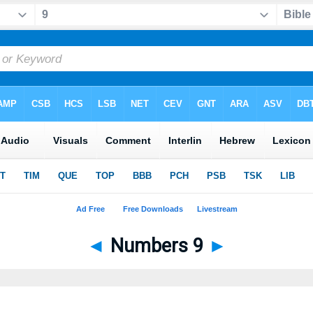
◄
Numbers 9
►