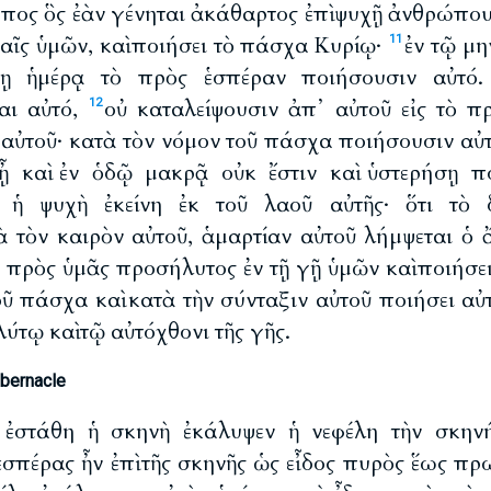
ς ὃς ἐὰν γένηται ἀκάθαρτος ἐπὶ ψυχῇ ἀνθρώπου
νεαῖς ὑμῶν, καὶ ποιήσει τὸ πάσχα Κυρίῳ·
ἐν τῷ μη
11
τῃ ἡμέρᾳ τὸ πρὸς ἑσπέραν ποιήσουσιν αὐτό.
αι αὐτό,
οὐ καταλείψουσιν ἀπ᾽ αὐτοῦ εἰς τὸ πρ
12
 αὐτοῦ· κατὰ τὸν νόμον τοῦ πάσχα ποιήσουσιν αὐ
ᾖ καὶ ἐν ὁδῷ μακρᾷ οὐκ ἔστιν καὶ ὑστερήσῃ π
ι ἡ ψυχὴ ἐκείνη ἐκ τοῦ λαοῦ αὐτῆς· ὅτι τὸ
 τὸν καιρὸν αὐτοῦ, ἁμαρτίαν αὐτοῦ λήμψεται ὁ 
 πρὸς ὑμᾶς προσήλυτος ἐν τῇ γῇ ὑμῶν καὶ ποιήσε
ῦ πάσχα καὶ κατὰ τὴν σύνταξιν αὐτοῦ ποιήσει αὐτ
λύτῳ καὶ τῷ αὐτόχθονι τῆς γῆς.
abernacle
 ἐστάθη ἡ σκηνὴ ἐκάλυψεν ἡ νεφέλη τὴν σκηνή
 ἑσπέρας ἦν ἐπὶ τῆς σκηνῆς ὡς εἶδος πυρὸς ἕως πρ