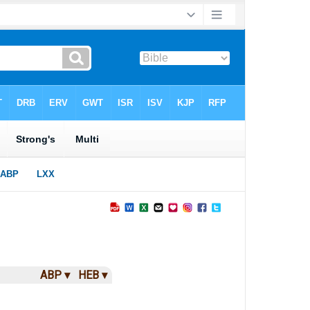
ABP ▾
HEB ▾