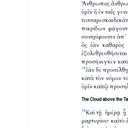
Ἄνθρωπος ἄνθρωπο
ὑμῖν ἢ ἐν ταῖς γε
τεσσαρεσκαιδεκά
πικρίδων φάγοντ
συντρίψουσιν ἀπ᾽
ὃς ἐὰν καθαρὸς 
ἐξολεθρευθήσετα
προσήνεγκεν κατὰ
ἐὰν δὲ προσέλθῃ
14
κατὰ τὸν νόμον το
ὑμῖν καὶ τῷ προση
The Cloud above the T
Καὶ τῇ ἡμέρᾳ ᾗ
15
μαρτυρίου· καὶ τὸ