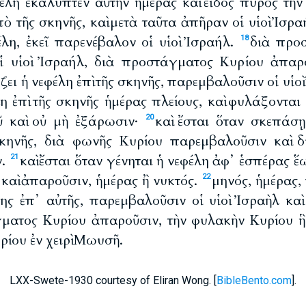
φέλη ἐκάλυπτεν αὐτὴν ἡμέρας καὶ εἶδος πυρὸς τὴν
ὸ τῆς σκηνῆς, καὶ μετὰ ταῦτα ἀπῆραν οἱ υἱοὶ Ἰσρα
έλη, ἐκεῖ παρενέβαλον οἱ υἱοὶ Ἰσραήλ.
διὰ προ
18
ἱ υἱοὶ Ἰσραήλ, διὰ προστάγματος Κυρίου ἀπαρ
ζει ἡ νεφέλη ἐπὶ τῆς σκηνῆς, παρεμβαλοῦσιν οἱ υἱο
η ἐπὶ τῆς σκηνῆς ἡμέρας πλείους, καὶ φυλάξονται 
ῦ καὶ οὐ μὴ ἐξάρωσιν·
καὶ ἔσται ὅταν σκεπάσ
20
σκηνῆς, διὰ φωνῆς Κυρίου παρεμβαλοῦσιν καὶ 
ν.
καὶ ἔσται ὅταν γένηται ἡ νεφέλη ἀφ᾽ ἑσπέρας ἕ
21
 καὶ ἀπαροῦσιν, ἡμέρας ἢ νυκτός.
μηνός, ἡμέρας,
22
ης ἐπ᾽ αὐτῆς, παρεμβαλοῦσιν οἱ υἱοὶ Ἰσραὴλ κα
γματος Κυρίου ἀπαροῦσιν, τὴν φυλακὴν Κυρίου ἣ
ίου ἐν χειρὶ Μωυσῆ.
LXX-Swete-1930 courtesy of Eliran Wong. [
BibleBento.com
].