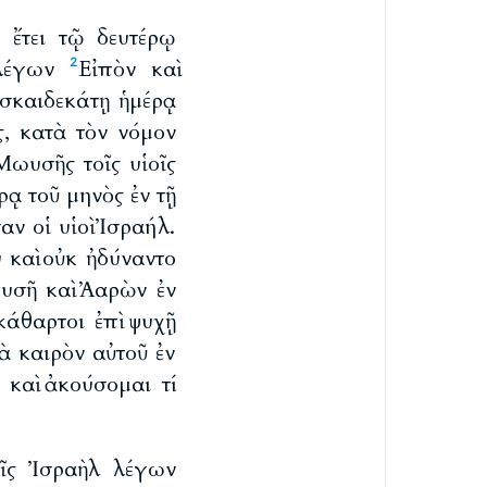
 ἔτει τῷ δευτέρῳ
 λέγων
Εἰπὸν καὶ
2
εσκαιδεκάτῃ ἡμέρᾳ
, κατὰ τὸν νόμον
Μωυσῆς τοῖς υἱοῖς
ᾳ τοῦ μηνὸς ἐν τῇ
ν οἱ υἱοὶ Ἰσραήλ.
 καὶ οὐκ ἠδύναντο
ωυσῆ καὶ Ἀαρὼν ἐν
κάθαρτοι ἐπὶ ψυχῇ
 καιρὸν αὐτοῦ ἐν
 καὶ ἀκούσομαι τί
οῖς Ἰσραὴλ λέγων