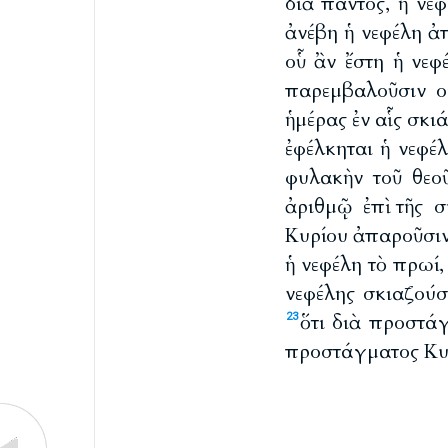
διὰ παντός, ἡ νε
ἀνέβη ἡ νεφέλη ἀπ
οὗ ἂν ἔστη ἡ νεφ
παρεμβαλοῦσιν ο
ἡμέρας ἐν αἷς σκιά
ἐφέλκηται ἡ νεφέλ
φυλακὴν τοῦ θεο
ἀριθμῷ ἐπὶ τῆς 
Κυρίου ἀπαροῦσι
ἡ νεφέλη τὸ πρωί,
νεφέλης σκιαζούσ
ὅτι διὰ προστά
23
προστάγματος Κυρ