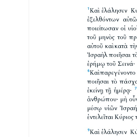
Καὶ ἐλάλησεν Κ
1
ἐξελθόντων αὐτ
ποιείτωσαν οἱ υἱ
τοῦ μηνὸς τοῦ πρ
αὐτοῦ καὶ κατὰ τ
Ἰσραὴλ ποιῆσαι 
ἐρήμῳ τοῦ Σεινά·
Καὶ παρεγένοντο
6
ποιῆσαι τὸ πάσχα
ἐκείνῃ τῇ ἡμέρᾳ·
7
ἀνθρώπου· μὴ οὖν
μέσῳ υἱῶν Ἰσρα
ἐντελεῖται Κύριος 
Καὶ ἐλάλησεν 
9