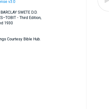
ense v3.0
 BARCLAY SWETE D.D.
S–TOBIT - Third Edition,
ted 1930
ings Courtesy Bible Hub.