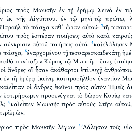
ύριος πρὸς Μωυσῆν ἐν τῇ ἐρήμῳ Σεινὰ ἐν τῷ
ῶν ἐκ γῆς Αἰγύπτου, ἐν τῷ μηνὶ τῷ πρώτῳ,
οὶ Ἰσραὴλ τὸ πάσχα καθ᾽ ὥραν αὐτοῦ·
τῇ τεσσαρ
3
ώτου πρὸς ἑσπέραν ποιήσεις αὐτὸ κατὰ καιρούς
ὴν σύνκρισιν αὐτοῦ ποιήσεις αὐτό.
καὶ ἐλάλησεν 
4
τὸ πάσχα,
ἐναρχομένου τῇ τεσσαρεσκαιδεκάτῃ ἡμέρ
5
 καθὰ συνέταξεν Κύριος τῷ Μωυσῇ, οὕτως ἐποίησα
 οἱ ἄνδρες οἳ ἦσαν ἀκάθαρτοι ἐπὶ ψυχῇ ἀνθρώπου
 ἐν τῇ ἡμέρᾳ ἐκείνῃ, καὶ προσῆλθον ἐναντίον Μ
καὶ εἶπαν οἱ ἄνδρες ἐκεῖνοι πρὸς αὐτόν Ἡμεῖς ἀ
 ὑστερήσωμεν προσενέγκαι τὸ δῶρον Κυρίῳ κατὰ
ήλ;
καὶ εἶπεν Μωυσῆς πρὸς αὐτούς Στῆτε αὐτοῦ,
8
περὶ ὑμῶν.
Κύριος πρὸς Μωυσῆν λέγων
Λάλησον τοῖς υἱ
10