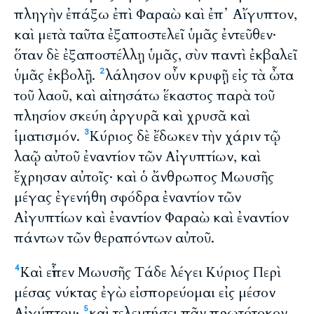
πληγὴν ἐπάξω ἐπὶ Φαραὼ καὶ ἐπ᾽ Αἴγυπτον,
καὶ μετὰ ταῦτα ἐξαποστελεῖ ὑμᾶς ἐντεῦθεν·
ὅταν δὲ ἐξαποστέλλῃ ὑμᾶς, σὺν παντὶ ἐκβαλεῖ
ὑμᾶς ἐκβολῇ.
λάλησον οὖν κρυφῇ εἰς τὰ ὦτα
2
τοῦ λαοῦ, καὶ αἰτησάτω ἕκαστος παρὰ τοῦ
πλησίον σκεύη ἀργυρᾶ καὶ χρυσᾶ καὶ
ἱματισμόν.
Κύριος δὲ ἔδωκεν τὴν χάριν τῷ
3
λαῷ αὐτοῦ ἐναντίον τῶν Αἰγυπτίων, καὶ
ἔχρησαν αὐτοῖς· καὶ ὁ ἄνθρωπος Μωυσῆς
μέγας ἐγενήθη σφόδρα ἐναντίον τῶν
Αἰγυπτίων καὶ ἐναντίον Φαραὼ καὶ ἐναντίον
πάντων τῶν θεραπόντων αὐτοῦ.
Καὶ εἶπεν Μωυσῆς Τάδε λέγει Κύριος Περὶ
4
μέσας νύκτας ἐγὼ εἰσπορεύομαι εἰς μέσον
Αἰγύπτου·
καὶ τελευτήσει πᾶν πρωτότοκον
5