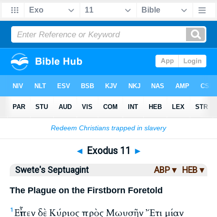
Bible
>
LXX
> Exodus 11
◄
Exodus 11
►
Swete's Septuagint
ABP ▾
HEB ▾
The Plague on the Firstborn Foretold
Εἶπεν δὲ Κύριος πρὸς Μωυσῆν Ἔτι μίαν
1