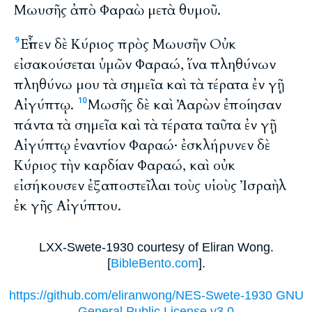
Μωυσῆς ἀπὸ Φαραὼ μετὰ θυμοῦ.
Εἶπεν δὲ Κύριος πρὸς Μωυσῆν Οὐκ
9
εἰσακούσεται ὑμῶν Φαραώ, ἵνα πληθύνων
πληθύνω μου τὰ σημεῖα καὶ τὰ τέρατα ἐν γῇ
Αἰγύπτῳ.
Μωσῆς δὲ καὶ Ἀαρὼν ἐποίησαν
10
πάντα τὰ σημεῖα καὶ τὰ τέρατα ταῦτα ἐν γῇ
Αἰγύπτῳ ἐναντίον Φαραώ· ἐσκλήρυνεν δὲ
Κύριος τὴν καρδίαν Φαραώ, καὶ οὐκ
εἰσήκουσεν ἐξαποστεῖλαι τοὺς υἱοὺς Ἰσραὴλ
ἐκ γῆς Αἰγύπτου.
LXX-Swete-1930 courtesy of Eliran Wong.
[
BibleBento.com
].
https://github.com/eliranwong/NES-Swete-1930 GNU
General Public License v3.0