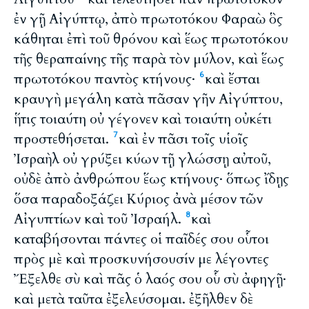
ἐν γῇ Αἰγύπτῳ, ἀπὸ πρωτοτόκου Φαραὼ ὃς
κάθηται ἐπὶ τοῦ θρόνου καὶ ἕως πρωτοτόκου
τῆς θεραπαίνης τῆς παρὰ τὸν μύλον, καὶ ἕως
πρωτοτόκου παντὸς κτήνους·
καὶ ἔσται
6
κραυγὴ μεγάλη κατὰ πᾶσαν γῆν Αἰγύπτου,
ἥτις τοιαύτη οὐ γέγονεν καὶ τοιαύτη οὐκέτι
προστεθήσεται.
καὶ ἐν πᾶσι τοῖς υἱοῖς
7
Ἰσραὴλ οὐ γρύξει κύων τῇ γλώσσῃ αὐτοῦ,
οὐδὲ ἀπὸ ἀνθρώπου ἕως κτήνους· ὅπως ἴδῃς
ὅσα παραδοξάζει Κύριος ἀνὰ μέσον τῶν
Αἰγυπτίων καὶ τοῦ Ἰσραήλ.
καὶ
8
καταβήσονται πάντες οἱ παῖδές σου οὗτοι
πρὸς μὲ καὶ προσκυνήσουσίν με λέγοντες
Ἔξελθε σὺ καὶ πᾶς ὁ λαός σου οὗ σὺ ἀφηγῇ·
καὶ μετὰ ταῦτα ἐξελεύσομαι. ἐξῆλθεν δὲ