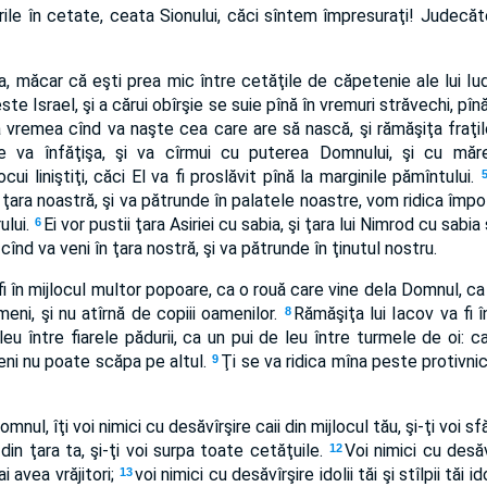
rile în cetate, ceata Sionului, căci sîntem împresuraţi! Judecător
, măcar că eşti prea mic între cetăţile de căpetenie ale lui Iud
ste Israel, şi a cărui obîrşie se suie pînă în vremuri străvechi, pînă
la vremea cînd va naşte cea care are să nască, şi rămăşiţa fraţil
e va înfăţişa, şi va cîrmui cu puterea Domnului, şi cu măr
ui liniştiţi, căci El va fi proslăvit pînă la marginile pămîntului.
n ţara noastră, şi va pătrunde în palatele noastre, vom ridica împot
ului.
Ei vor pustii ţara Asiriei cu sabia, şi ţara lui Nimrod cu sab
6
 cînd va veni în ţara nostră, şi va pătrunde în ţinutul nostru.
fi în mijlocul multor popoare, ca o rouă care vine dela Domnul, ca
meni, şi nu atîrnă de copiii oamenilor.
Rămăşiţa lui Iacov va fi î
8
eu între fiarele pădurii, ca un pui de leu între turmele de oi: ca
imeni nu poate scăpa pe altul.
Ţi se va ridica mîna peste protivnicii
9
omnul, îţi voi nimici cu desăvîrşire caii din mijlocul tău, şi-ţi voi s
din ţara ta, şi-ţi voi surpa toate cetăţuile.
Voi nimici cu desă
12
ai avea vrăjitori;
voi nimici cu desăvîrşire idolii tăi şi stîlpii tăi i
13