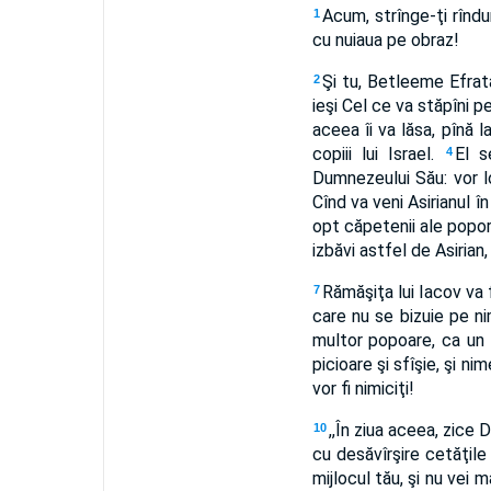
Acum, strînge-ţi rîndu
1
cu nuiaua pe obraz!
Şi tu, Betleeme Efrata
2
ieşi Cel ce va stăpîni pe
aceea îi va lăsa, pînă 
copiii lui Israel.
El s
4
Dumnezeului Său: vor loc
Cînd va veni Asirianul î
opt căpetenii ale popor
izbăvi astfel de Asirian,
Rămăşiţa lui Iacov va 
7
care nu se bizuie pe ni
multor popoare, ca un l
picioare şi sfîşie, şi n
vor fi nimiciţi!
,,În ziua aceea, zice D
10
cu desăvîrşire cetăţile 
mijlocul tău, şi nu vei m