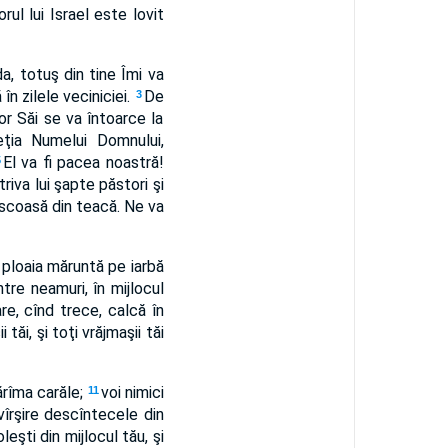
ul lui Israel este lovit
a, totuş din tine Îmi va
 în zilele veciniciei.
De
3
or Săi se va întoarce la
eţia Numelui Domnului,
El va fi pacea noastră!
5
riva lui şapte păstori şi
ia scoasă din teacă. Ne va
 ploaia măruntă pe iarbă
ntre neamuri, în mijlocul
re, cînd trece, calcă în
 tăi, şi toţi vrăjmaşii tăi
fărîma carăle;
voi nimici
11
vîrşire descîntecele din
doleşti din mijlocul tău, şi