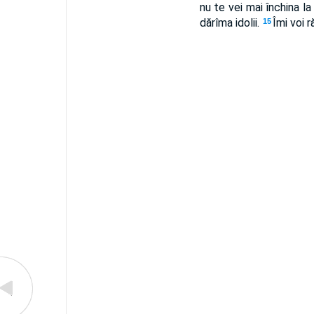
nu te vei mai închina la
dărîma idolii.
Îmi voi r
15