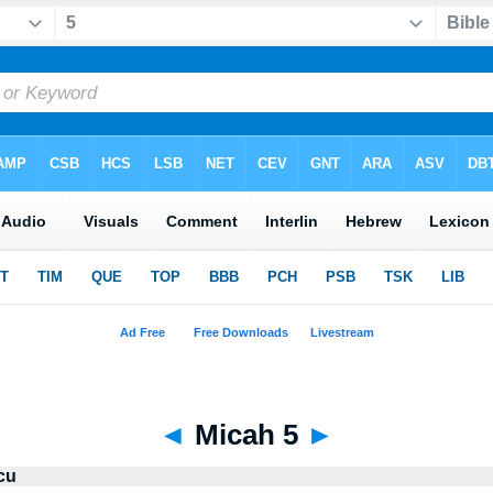
◄
Micah 5
►
cu