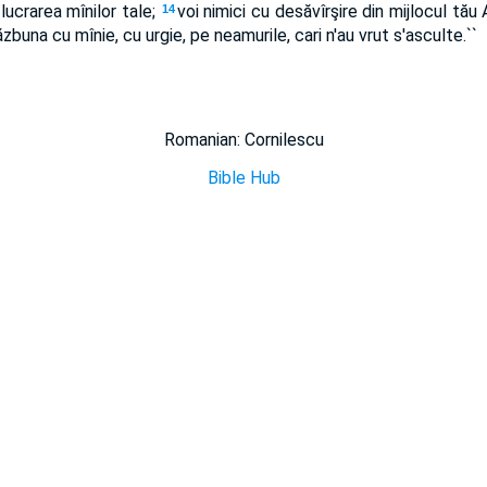
 lucrarea mînilor tale;
voi nimici cu desăvîrşire din mijlocul tău 
14
ăzbuna cu mînie, cu urgie, pe neamurile, cari n'au vrut s'asculte.``
Romanian: Cornilescu
Bible Hub