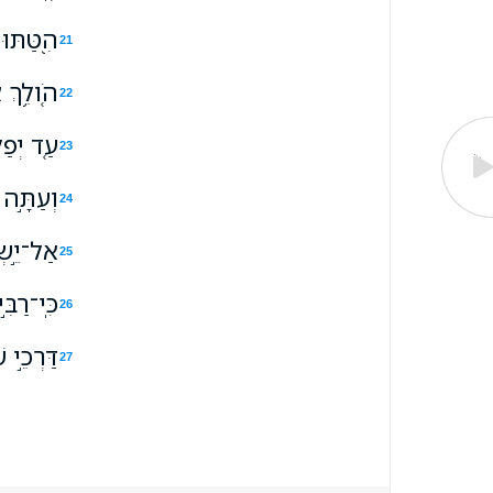
הִ֭טַּתּוּ
21
הֹ֤ולֵ֥ךְ
22
עַ֤ד יְפַל
23
וְעַתָּ֣ה 
24
אַל־יֵ֣שְׂ
25
כִּֽי־רַבִ
26
דַּרְכֵ֣י
27