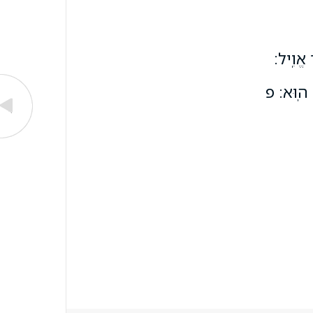
 אֱוִֽיל׃
ׁ֥ו הֽוּא׃ פ