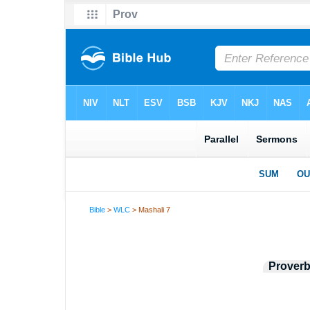
Bible
>
WLC
> Mashali 7
Prover