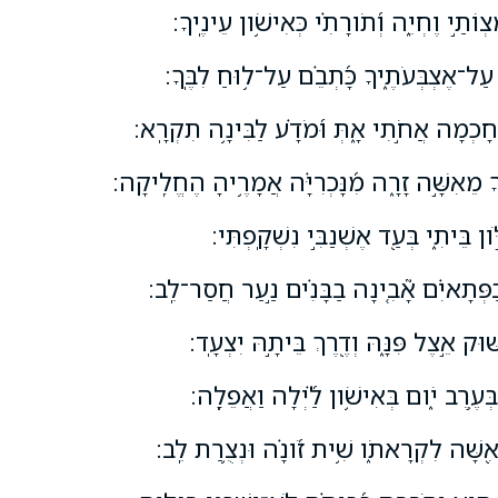
ְוֹתַ֣י וֶחְיֵ֑ה וְ֝תֹורָתִ֗י כְּאִישֹׁ֥ון עֵינֶֽיךָ׃
ַל־אֶצְבְּעֹתֶ֑יךָ כָּ֝תְבֵ֗ם עַל־ל֥וּחַ לִבֶּֽךָ׃
֭חָכְמָה אֲחֹ֣תִי אָ֑תְּ וּ֝מֹדָ֗ע לַבִּינָ֥ה תִקְרָֽא׃
ָ מֵאִשָּׁ֣ה זָרָ֑ה מִ֝נָּכְרִיָּ֗ה אֲמָרֶ֥יהָ הֶחֱלִֽיקָה׃
ֹּ֣ון בֵּיתִ֑י בְּעַ֖ד אֶשְׁנַבִּ֣י נִשְׁקָֽפְתִּי׃
ַפְּתָאיִ֗ם אָ֘בִ֤ינָה בַבָּנִ֗ים נַ֣עַר חֲסַר־לֵֽב׃
ּׁוּק אֵ֣צֶל פִּנָּ֑הּ וְדֶ֖רֶךְ בֵּיתָ֣הּ יִצְעָֽד׃
בְּעֶ֥רֶב יֹ֑ום בְּאִישֹׁ֥ון לַ֝֗יְלָה וַאֲפֵלָֽה׃
אִ֭שָּׁה לִקְרָאתֹ֑ו שִׁ֥ית זֹ֝ונָ֗ה וּנְצֻ֥רַת לֵֽב׃