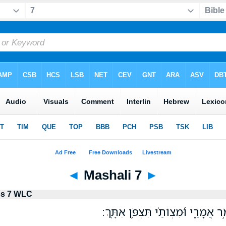
◄
Mashali 7
►
bs 7 WLC
ֹ֣ר אֲמָרָ֑י וּ֝מִצְוֹתַ֗י תִּצְפֹּ֥ן אִתָּֽךְ׃