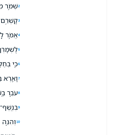
שְׁמֹ֣ר מִצ
2
קָשְׁרֵ֥ם ע
3
אֱמֹ֣ר לַֽ
4
לִ֭שְׁמָרְך
5
כִּ֭י בְּחַל
6
וָאֵ֤רֶא ב
7
עֹבֵ֣ר בַּ֭ש
8
בְּנֶֽשֶׁף־
9
וְהִנֵּ֣ה 
10