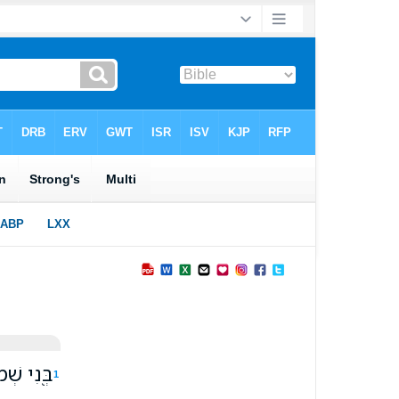
בְּ֭נִי שְׁמ
1