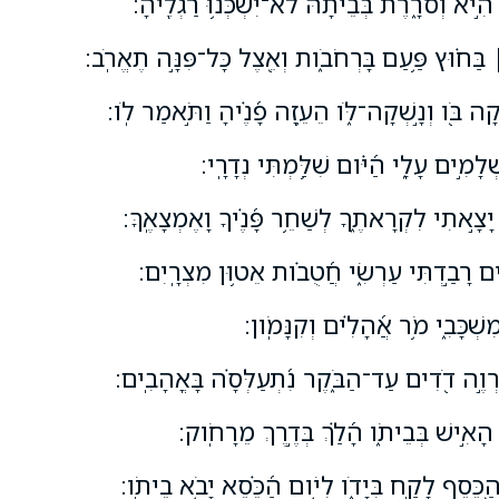
הִ֣יא וְסֹרָ֑רֶת בְּ֝בֵיתָ֗הּ לֹא־יִשְׁכְּנ֥וּ רַגְלֶֽיהָ׃
 בַּח֗וּץ פַּ֥עַם בָּרְחֹבֹ֑ות וְאֵ֖צֶל כָּל־פִּנָּ֣ה תֶאֱרֹֽב׃
קָה בֹּ֖ו וְנָ֣שְׁקָה־לֹּ֑ו הֵעֵ֥זָה פָ֝נֶ֗יהָ וַתֹּ֣אמַר לֹֽו׃
ְׁלָמִ֣ים עָלָ֑י הַ֝יֹּ֗ום שִׁלַּ֥מְתִּי נְדָרָֽי׃
יָצָ֣אתִי לִקְרָאתֶ֑ךָ לְשַׁחֵ֥ר פָּ֝נֶ֗יךָ וָאֶמְצָאֶֽךָּ׃
ים רָבַ֣דְתִּי עַרְשִׂ֑י חֲ֝טֻבֹ֗ות אֵט֥וּן מִצְרָֽיִם׃
מִשְׁכָּבִ֑י מֹ֥ר אֲ֝הָלִ֗ים וְקִנָּמֹֽון׃
רְוֶ֣ה דֹ֭דִים עַד־הַבֹּ֑קֶר נִ֝תְעַלְּסָ֗ה בָּאֳהָבִֽים׃
ן הָאִ֣ישׁ בְּבֵיתֹ֑ו הָ֝לַ֗ךְ בְּדֶ֣רֶךְ מֵרָחֹֽוק׃
֭כֶּסֶף לָקַ֣ח בְּיָדֹ֑ו לְיֹ֥ום הַ֝כֵּ֗סֶא יָבֹ֥א בֵיתֹֽו׃