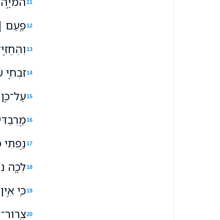
הֹמִיָּ֣ה 
11
פַּ֤עַם ׀
12
וְהֶחֱזִ֣י
13
זִבְחֵ֣י ש
14
עַל־כֵּ֭ן 
15
מַ֭רְבַדִּ
16
נַ֥פְתִּי 
17
לְכָ֤ה נִ
18
כִּ֤י אֵ֣י
19
צְֽרֹור־הַ
20