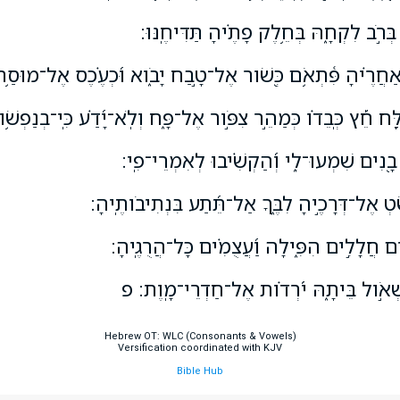
 בְּרֹ֣ב לִקְחָ֑הּ בְּחֵ֥לֶק פָתֶ֗יהָ תַּדִּיחֶֽנּוּ׃
 אַחֲרֶ֗יהָ פִּ֫תְאֹ֥ם כְּ֭שֹׁור אֶל־טָ֣בַח יָבֹ֑וא וּ֝כְעֶ֗כֶס אֶל־מוּסַ֥ר
ַּ֪ח חֵ֡ץ כְּֽבֵדֹ֗ו כְּמַהֵ֣ר צִפֹּ֣ור אֶל־פָּ֑ח וְלֹֽא־יָ֝דַ֗ע כִּֽי־בְנַפְשֹ
בָ֭נִים שִׁמְעוּ־לִ֑י וְ֝הַקְשִׁ֗יבוּ לְאִמְרֵי־פִֽי׃
טְ אֶל־דְּרָכֶ֣יהָ לִבֶּ֑ךָ אַל־תֵּ֝תַע בִּנְתִיבֹותֶֽיהָ׃
ּ֣ים חֲלָלִ֣ים הִפִּ֑ילָה וַ֝עֲצֻמִ֗ים כָּל־הֲרֻגֶֽיהָ׃
 שְׁאֹ֣ול בֵּיתָ֑הּ יֹ֝רְדֹ֗ות אֶל־חַדְרֵי־מָֽוֶת׃ פ
Hebrew OT: WLC (Consonants & Vowels)
Versification coordinated with KJV
Bible Hub