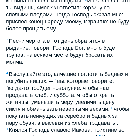
корзина со спелыми плодами.
И сказал Он: что
ты видишь, Амос? Я ответил: корзину со
спелыми плодами. Тогда Господь сказал мне:
приспел конец народу Моему, Израилю: не буду
более прощать ему.
Песни чертога в тот день обратятся в
3
рыдание, говорит Господь Бог; много будет
трупов, на всяком месте будут бросать их
молча.
Выслушайте это, алчущие поглотить бедных и
4
погубить нищих, --
вы, которые говорите:
5
`когда-то пройдет новолуние, чтобы нам
продавать хлеб, и суббота, чтобы открыть
житницы, уменьшить меру, увеличить цену
сикля и обманывать неверными весами,
чтобы
6
покупать неимущих за серебро и бедных за
пару обуви, а высевки из хлеба продавать`.
Клялся Господь славою Иакова: поистине во
7