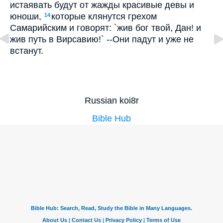
истаявать будут от жажды красивые девы и
юноши,
которые клянутся грехом
14
Самарийским и говорят: `жив бог твой, Дан! и
жив путь в Вирсавию!` --Они падут и уже не
встанут.
Russian koi8r
Bible Hub