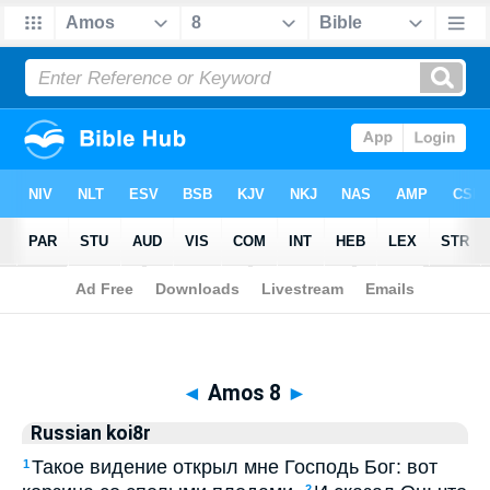
Biblia
>
Russian koi8r
> Amos 8
◄
Amos 8
►
Russian koi8r
Такое видение открыл мне Господь Бог: вот
1
2