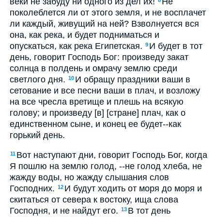
веки не забуду ни одного из дел их!
Не
8
поколеблется ли от этого земля, и не восплачет
ли каждый, живущий на ней? Взволнуется вся
она, как река, и будет подниматься и
опускаться, как река Египетская.
И будет в тот
9
день, говорит Господь Бог: произведу закат
солнца в полдень и омрачу землю среди
светлого дня.
И обращу праздники ваши в
10
сетование и все песни ваши в плач, и возложу
на все чресла вретище и плешь на всякую
голову; и произведу [в] [стране] плач, как о
единственном сыне, и конец ее будет--как
горький день.
Вот наступают дни, говорит Господь Бог, когда
11
Я пошлю на землю голод, --не голод хлеба, не
жажду воды, но жажду слышания слов
Господних.
И будут ходить от моря до моря и
12
скитаться от севера к востоку, ища слова
Господня, и не найдут его.
В тот день
13