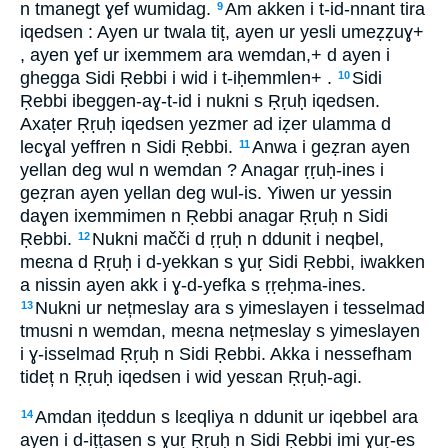
n tmanegt ɣef wumidag.
Am akken i t-id-nnant tira
9
iqedsen : Ayen ur twala tiṭ, ayen ur yesli umeẓẓuɣ+
, ayen ɣef ur ixemmem ara wemdan,+ d ayen i
ghegga Sidi Ṛebbi i wid i t-iḥemmlen+ .
Sidi
10
Ṛebbi ibeggen-aɣ-t-id i nukni s Ṛṛuḥ iqedsen.
Axaṭer Ṛṛuḥ iqedsen yezmer ad iẓer ulamma d
lecɣal yeffren n Sidi Ṛebbi.
Anwa i geẓran ayen
11
yellan deg wul n wemdan ? Anagar ṛṛuḥ-ines i
geẓran ayen yellan deg wul-is. Yiwen ur yessin
daɣen ixemmimen n Ṛebbi anagar Ṛṛuḥ n Sidi
Ṛebbi.
Nukni mačči d ṛṛuḥ n ddunit i neqbel,
12
meɛna d Ṛṛuḥ i d-yekkan s ɣuṛ Sidi Ṛebbi, iwakken
a nissin ayen akk i ɣ-d-yefka s ṛṛeḥma-ines.
Nukni ur nețmeslay ara s yimeslayen i tesselmad
13
tmusni n wemdan, meɛna nețmeslay s yimeslayen
i ɣ-isselmad Ṛṛuḥ n Sidi Ṛebbi. Akka i nessefham
tideț n Ṛṛuḥ iqedsen i wid yesɛan Ṛṛuḥ-agi.
Amdan ițeddun s lɛeqliya n ddunit ur iqebbel ara
14
ayen i d-ițțasen s ɣuṛ Ṛṛuḥ n Sidi Ṛebbi imi ɣuṛ-es