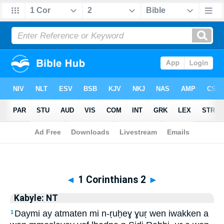
Biblia
>
Kabyle: NT
> 1 Corinthians 2
◄
1 Corinthians 2
►
Kabyle: NT
Daymi ay atmaten mi n-ṛuḥeɣ ɣuṛ wen iwakken a
1