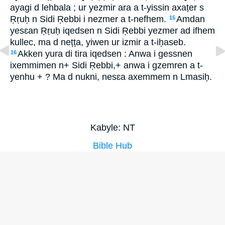
ayagi d lehbala ; ur yezmir ara a t-yissin axaṭer s
Ṛṛuḥ n Sidi Ṛebbi i nezmer a t-nefhem.
Amdan
15
yesɛan Ṛṛuḥ iqedsen n Sidi Ṛebbi yezmer ad ifhem
kullec, ma d nețța, yiwen ur izmir a t-iḥaseb.
Akken yura di tira iqedsen : Anwa i gessnen
16
ixemmimen n+ Sidi Ṛebbi,+ anwa i gzemren a t-
yenhu + ? Ma d nukni, nesɛa axemmem n Lmasiḥ.
Kabyle: NT
Bible Hub