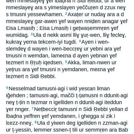
wen mmeslayeɣ ɣef lbaḍna n Sidi Ṛebbi, ur a wen
mmeslayeɣ ara s yimeslayen yeččuṛen d zzux neɣ
s tmusni yessewhamen.
Axaṭer ur nudaɣ ara a d
2
mmeslayeɣ gar-awen ɣef wayen nniḍen anagar ɣef
Ɛisa Lmasiḥ ; Ɛisa Lmasiḥ i gețwaṣemmṛen ɣef
wumidag.
Ula d nekk asmi lliɣ ɣuṛ-wen, lliɣ fecleɣ,
3
kukraɣ yerna tekcem-iyi tugdi.
Ayen i wen-
4
slemdeɣ d wayen i wen-beccṛeɣ ur yebni ara ɣef
tmusni n wemdan, lameɛna d ayen yebnan ɣef
tezmert n Ṛṛuḥ iqedsen.
Akka, liman-nwen ur
5
yețrus ara ɣef tmusni n yemdanen, meɛna ɣef
tezmert n Sidi Ṛebbi.
Nesselmad tamusni-agi i wid yesɛan liman
6
iǧehden ; tamusni-agi, mačči ț-țamusni n ddunit-agi
neɣ ț-țin n tezmar n igelliden n ddunit-agi iteddun
ɣer nnger.
Nețbecciṛ tamusni n Sidi Ṛebbi yellan d
7
lbaḍna yeffren ɣef yemdanen, i ghegga si zik i
lɛezz-nneɣ.
Ula d yiwen deg igelliden n zzman-agi
8
ur ț-yessin, lemmer ssnen-ț tili ur semmṛen ara Bab