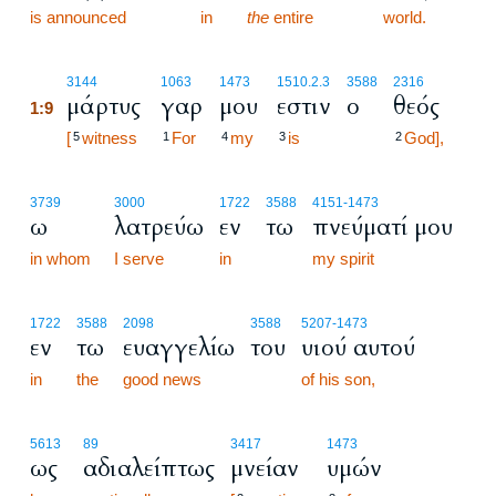
is announced
in
the
entire
world.
1:9
3144
1063
1473
1510.2.3
3588
2316
μάρτυς
γαρ
μου
εστιν
ο
θεός
1:9
1:9
[
witness
For
my
is
God],
5
1
4
3
2
3739
3000
1722
3588
4151
-1473
ω
λατρεύω
εν
τω
πνεύματί μου
in whom
I serve
in
my spirit
1722
3588
2098
3588
5207
-1473
εν
τω
ευαγγελίω
του
υιού αυτού
in
the
good news
of his son,
5613
89
3417
1473
ως
αδιαλείπτως
μνείαν
υμών