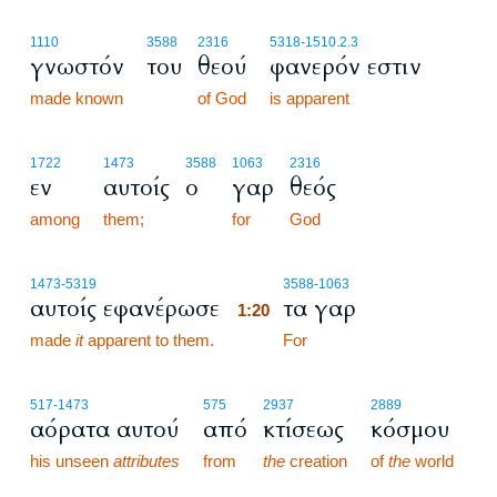
1110
3588
2316
5318
-1510.2.3
γνωστόν
του
θεού
φανερόν εστιν
made known
of God
is apparent
1722
1473
3588
1063
2316
εν
αυτοίς
ο
γαρ
θεός
among
them;
for
God
1:20
1473
-5319
3588
-1063
αυτοίς εφανέρωσε
τα γαρ
1:20
made
it
apparent to them.
1:20
For
517
-1473
575
2937
2889
αόρατα αυτού
από
κτίσεως
κόσμου
his unseen
attributes
from
the
creation
of
the
world