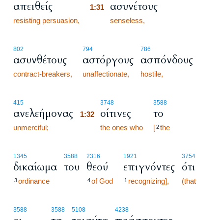
απειθείς
ασυνέτους
1:31
resisting persuasion,
1:31
senseless,
802
794
786
ασυνθέτους
αστόργους
ασπόνδους
contract-breakers,
unaffectionate,
hostile,
1:32
415
3748
3588
ανελεήμονας
οίτινες
το
1:32
unmerciful;
1:32
the ones who
[
the
2
1345
3588
2316
1921
3754
δικαίωμα
του
θεού
επιγνόντες
ότι
ordinance
of God
recognizing],
(that
3
4
1
3588
3588
5108
4238