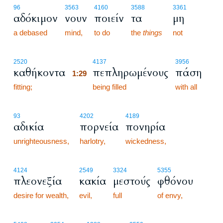
96
3563
4160
3588
3361
αδόκιμον
νουν
ποιείν
τα
μη
a debased
mind,
to do
the
things
not
1:29
2520
4137
3956
καθήκοντα
πεπληρωμένους
πάση
1:29
fitting;
1:29
being filled
with all
93
4202
4189
αδικία
πορνεία
πονηρία
unrighteousness,
harlotry,
wickedness,
4124
2549
3324
5355
πλεονεξία
κακία
μεστούς
φθόνου
desire for wealth,
evil,
full
of envy,