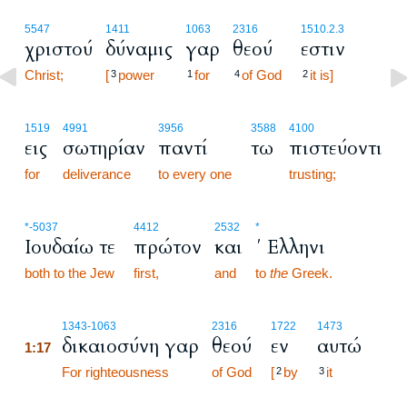
5547
1411
1063
2316
1510.2.3
χριστού
δύναμις
γαρ
θεού
εστιν
Christ;
[
power
for
of God
it is]
3
1
4
2
1519
4991
3956
3588
4100
εις
σωτηρίαν
παντί
τω
πιστεύοντι
for
deliverance
to every one
trusting;
*
-5037
4412
2532
*
Ιουδαίω τε
πρώτον
και
΄ Ελληνι
both to the Jew
first,
and
to
the
Greek.
1:17
1343
-1063
2316
1722
1473
δικαιοσύνη γαρ
θεού
εν
αυτώ
1:17
1:17
For righteousness
of God
[
by
it
2
3