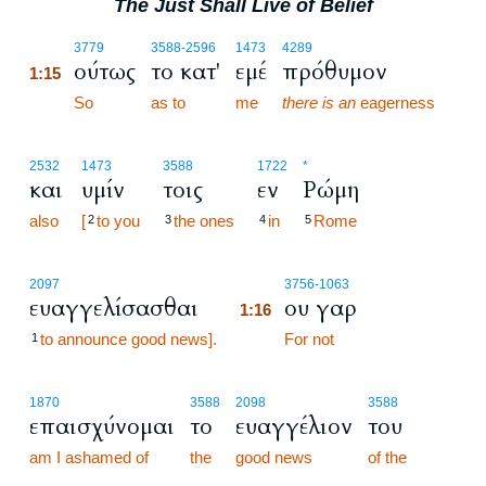
The Just Shall Live of Belief
1:15
3779
3588
-2596
1473
4289
ούτως
το κατ'
εμέ
πρόθυμον
1:15
1:15
So
as to
me
there is an
eagerness
2532
1473
3588
1722
*
και
υμίν
τοις
εν
Ρώμη
also
[
to you
the ones
in
Rome
2
3
4
5
1:16
2097
3756
-1063
ευαγγελίσασθαι
ου γαρ
1:16
to announce good news].
1:16
For not
1
1870
3588
2098
3588
επαισχύνομαι
το
ευαγγέλιον
του
am I ashamed of
the
good news
of the