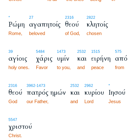
*
27
2316
2822
Ρώμη
αγαπητοίς
θεού
κλητοίς
Rome,
beloved
of God,
chosen
39
5484
1473
2532
1515
575
αγίοις
χάρις
υμίν
και
ειρήνη
από
holy ones.
Favor
to you,
and
peace
from
2316
3962
-1473
2532
2962
*
θεού
πατρός ημών
και
κυρίου
Ιησού
God
our Father,
and
Lord
Jesus
5547
χριστού
Christ.