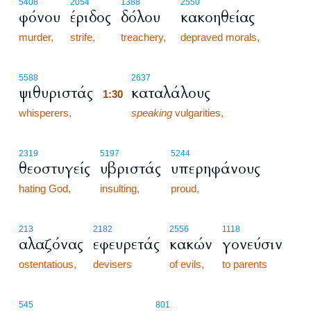
5408
2054
1388
2550
φόνου
έριδος
δόλου
κακοηθείας
murder,
strife,
treachery,
depraved morals,
1:30
5588
2637
ψιθυριστάς
καταλάλους
1:30
whisperers,
1:30
speaking
vulgarities,
2319
5197
5244
θεοστυγείς
υβριστάς
υπερηφάνους
hating God,
insulting,
proud,
213
2182
2556
1118
αλαζόνας
εφευρετάς
κακών
γονεύσιν
ostentatious,
devisers
of evils,
to parents
1:31
545
801