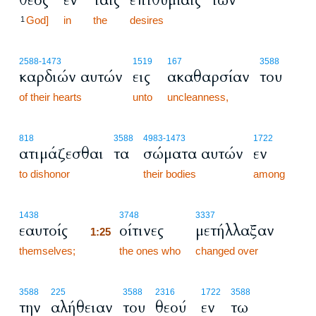
θεός
εν
ταις
επιθυμίαις
των
God]
in
the
desires
1
2588
-1473
1519
167
3588
καρδιών αυτών
εις
ακαθαρσίαν
του
of their hearts
unto
uncleanness,
818
3588
4983
-1473
1722
ατιμάζεσθαι
τα
σώματα αυτών
εν
to dishonor
their bodies
among
1:25
1438
3748
3337
εαυτοίς
οίτινες
μετήλλαξαν
1:25
themselves;
1:25
the ones who
changed over
3588
225
3588
2316
1722
3588
την
αλήθειαν
του
θεού
εν
τω