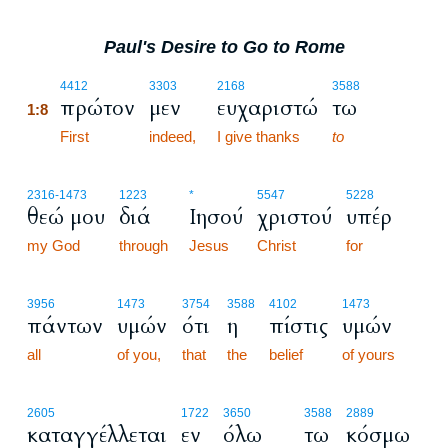
Paul's Desire to Go to Rome
1:8
4412
3303
2168
3588
πρώτον
μεν
ευχαριστώ
τω
1:8
1:8
First
indeed,
I give thanks
to
2316
-1473
1223
*
5547
5228
θεώ μου
διά
Ιησού
χριστού
υπέρ
my God
through
Jesus
Christ
for
3956
1473
3754
3588
4102
1473
πάντων
υμών
ότι
η
πίστις
υμών
all
of you,
that
the
belief
of yours
2605
1722
3650
3588
2889
καταγγέλλεται
εν
όλω
τω
κόσμω