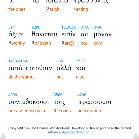
οι
τα
τοιαύτα
πράσσοντες
the ones
[
such
acting
2
1
514
2288
1510.2.6
3756
3440
άξιοι
θανάτου
εισίν
ου
μόνον
worthy
of death
are])
not
only
4
5
3
1473
-4160
235
2532
αυτά ποιούσιν
αλλά
και
do the same,
but
also
4909
3588
4238
συνευδοκούσι
τοις
πράσσουσι
are assenting with
the ones
acting
such
.
Copyright 1996 by Charles Van der Pool. Download PDFs or purchase the printed
edition at
ApostolicBible.com
.