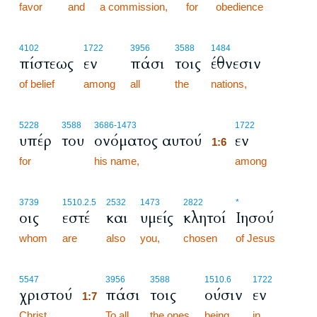
favor
and
a commission,
for
obedience
4102
1722
3956
3588
1484
πίστεως
εν
πάσι
τοις
έθνεσιν
of belief
among
all
the
nations,
1:6
5228
3588
3686
-1473
1722
υπέρ
του
ονόματος αυτού
εν
1:6
for
his name,
1:6
among
3739
1510.2.5
2532
1473
2822
*
οις
εστέ
και
υμείς
κλητοί
Ιησού
whom
are
also
you,
chosen
of Jesus
1:7
5547
3956
3588
1510.6
1722
χριστού
πάσι
τοις
ούσιν
εν
1:7
Christ.
1:7
To all
the ones
being
in