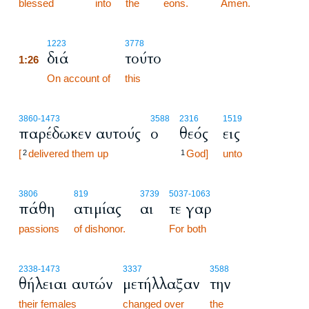
blessed
into
the
eons.
Amen.
1:26
1223
3778
διά
τούτο
1:26
1:26
On account of
this
3860
-1473
3588
2316
1519
παρέδωκεν αυτούς
ο
θεός
εις
[
delivered them up
God]
unto
2
1
3806
819
3739
5037
-1063
πάθη
ατιμίας
αι
τε γαρ
passions
of dishonor.
For both
2338
-1473
3337
3588
θήλειαι αυτών
μετήλλαξαν
την
their females
changed over
the