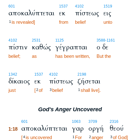
601
1537
4102
1519
αποκαλύπτεται
εκ
πίστεως
εις
is revealed]
from
belief
unto
1
4102
2531
1125
3588
-1161
πίστιν
καθώς
γέγραπται
ο δε
belief;
as
has been written,
But the
1342
1537
4102
2198
δίκαιος
εκ
πίστεως
ζήσεται
just
[
of
belief
shall live].
2
3
1
God's Anger Uncovered
1:18
601
1063
3709
2316
αποκαλύπτεται
γαρ
οργή
θεού
1:18
1:18
[
is uncovered
For
anger
of God]
4
1
2
3