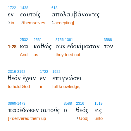
1722
1438
618
εν
εαυτοίς
απολαμβάνοντες
in
themselves
accepting].
2
3
1
1:28
2532
2531
3756
-1381
3588
και
καθώς
ουκ εδοκίμασαν
τον
1:28
1:28
And
as
they tried not
2316
-2192
1722
1922
θεόν έχειν
εν
επιγνώσει
to hold God
in
full knowledge,
3860
-1473
3588
2316
1519
παρέδωκεν αυτούς
ο
θεός
εις
[
delivered them up
God]
unto
2
1