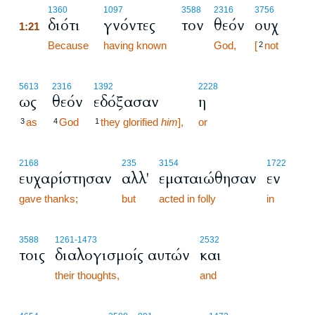
1:21
1360
1097
3588
2316
3756
διότι
γνόντες
τον
θεόν
ουχ
1:21
1:21
Because
having known
God,
[
not
2
5613
2316
1392
2228
ως
θεόν
εδόξασαν
η
as
God
they glorified
him
],
or
3
4
1
2168
235
3154
1722
ευχαρίστησαν
αλλ'
εματαιώθησαν
εν
gave thanks;
but
acted in folly
in
3588
1261
-1473
2532
τοις
διαλογισμοίς αυτών
και
their thoughts,
and