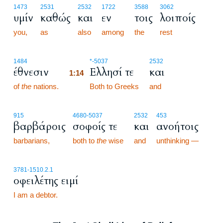
1473
2531
2532
1722
3588
3062
υμίν
καθώς
και
εν
τοις
λοιποίς
you,
as
also
among
the
rest
1:14
1484
*
-5037
2532
έθνεσιν
Ελλησί τε
και
1:14
of
the
nations.
1:14
Both to Greeks
and
915
4680
-5037
2532
453
βαρβάροις
σοφοίς τε
και
ανοήτοις
barbarians,
both to
the
wise
and
unthinking —
3781
-1510.2.1
οφειλέτης ειμί
I am a debtor.