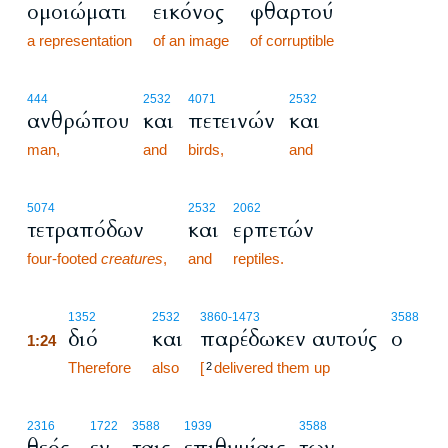
ομοιώματι
εικόνος
φθαρτού
a representation
of an image
of corruptible
444
2532
4071
2532
ανθρώπου
και
πετεινών
και
man,
and
birds,
and
5074
2532
2062
τετραπόδων
και
ερπετών
four-footed
creatures
,
and
reptiles.
1:24
1352
2532
3860
-1473
3588
διό
και
παρέδωκεν αυτούς
ο
1:24
1:24
Therefore
also
[
delivered them up
2
2316
1722
3588
1939
3588