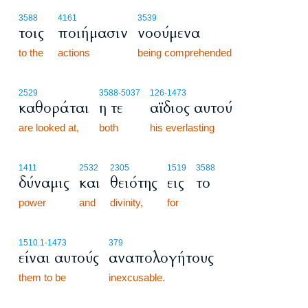
3588
4161
3539
τοις
ποιήμασιν
νοούμενα
to the
actions
being comprehended
2529
3588
-5037
126
-1473
καθοράται
η τε
αϊδιος αυτού
are looked at,
both
his everlasting
1411
2532
2305
1519
3588
δύναμις
και
θειότης
εις
το
power
and
divinity,
for
1510.1
-1473
379
είναι αυτούς
αναπολογήτους
them to be
inexcusable.