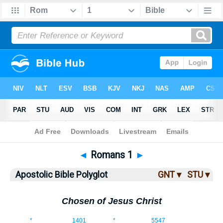
Bible
>
ABP
> Romans 1
◄
Romans 1
►
Apostolic Bible Polyglot
GNT ▾
STU ▾
Chosen of Jesus Christ
1:1
*
1401
*
5547