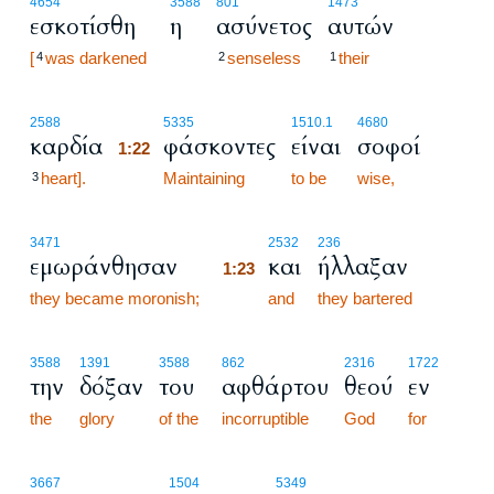
4654
3588
801
1473
εσκοτίσθη
η
ασύνετος
αυτών
[
was darkened
senseless
their
4
2
1
1:22
2588
5335
1510.1
4680
καρδία
φάσκοντες
είναι
σοφοί
1:22
heart].
1:22
Maintaining
to be
wise,
3
1:23
3471
2532
236
εμωράνθησαν
και
ήλλαξαν
1:23
they became moronish;
1:23
and
they bartered
3588
1391
3588
862
2316
1722
την
δόξαν
του
αφθάρτου
θεού
εν
the
glory
of the
incorruptible
God
for
3667
1504
5349