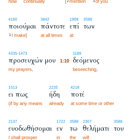
how
continually
[
mention
of you
2
3
4160
3842
1909
3588
ποιούμαι
πάντοτε
επί
των
I make]
at all times
at
1
1:10
4335
-1473
1189
προσευχών μου
δεόμενος
1:10
my prayers,
1:10
beseeching,
1513
2235
4218
ει πως
ήδη
ποτέ
(if by any means
already
at some time or other
2137
1722
3588
2307
3588
ευοδωθήσομαι
εν
τω
θελήματι
του
I shall prosper
in
the
will