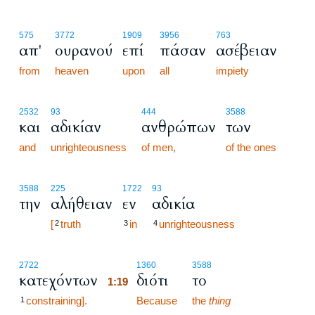
575
3772
1909
3956
763
απ'
ουρανού
επί
πάσαν
ασέβειαν
from
heaven
upon
all
impiety
2532
93
444
3588
και
αδικίαν
ανθρώπων
των
and
unrighteousness
of men,
of the ones
3588
225
1722
93
την
αλήθειαν
εν
αδικία
[
truth
in
unrighteousness
2
3
4
1:19
2722
1360
3588
κατεχόντων
διότι
το
1:19
constraining].
1:19
Because
the
thing
1