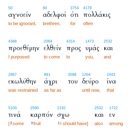
50
80
3754
4178
αγνοείν
αδελφοί
ότι
πολλάκις
to be ignorant,
brethren,
for
often
4388
2064
4314
1473
2532
προεθέμην
ελθείν
προς
υμάς
και
I purposed
to come
to
you,
and
2967
891
3588
1204
2443
εκωλύθην
άχρι
του
δεύρο
ίνα
was restrained
as far as
until now,
that
5100
2590
2192
2532
1722
τινά
καρπόν
σχω
και
εν
[
some
fruit
I should have]
also
among
2
3
1