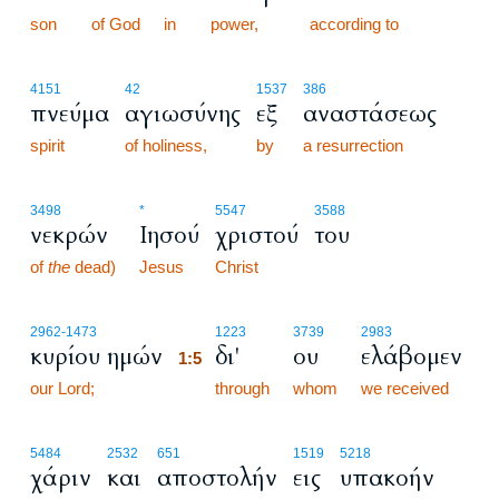
son
of God
in
power,
according to
4151
42
1537
386
πνεύμα
αγιωσύνης
εξ
αναστάσεως
spirit
of holiness,
by
a resurrection
3498
*
5547
3588
νεκρών
Ιησού
χριστού
του
of
the
dead)
Jesus
Christ
1:5
2962
-1473
1223
3739
2983
κυρίου ημών
δι'
ου
ελάβομεν
1:5
our Lord;
1:5
through
whom
we received
5484
2532
651
1519
5218
χάριν
και
αποστολήν
εις
υπακοήν