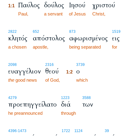
Παύλος
δούλος
Ιησού
χριστού
1:1
1:1
Paul,
a servant
of Jesus
Christ,
2822
652
873
1519
κλητός
απόστολος
αφωρισμένος
εις
a chosen
apostle,
being separated
for
1:2
2098
2316
3739
ευαγγέλιον
θεού
ο
1:2
the
good news
of God,
1:2
which
4279
1223
3588
προεπηγγείλατο
διά
των
he preannounced
through
4396
-1473
1722
1124
39