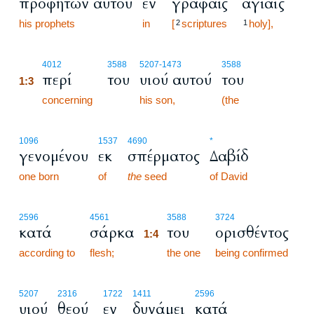
προφητών αυτού
εν
γραφαίς
αγίαις
his prophets
in
[
scriptures
holy],
2
1
1:3
4012
3588
5207
-1473
3588
περί
του
υιού αυτού
του
1:3
1:3
concerning
his son,
(the
1096
1537
4690
*
γενομένου
εκ
σπέρματος
Δαβίδ
one born
of
the
seed
of David
1:4
2596
4561
3588
3724
κατά
σάρκα
του
ορισθέντος
1:4
according to
flesh;
1:4
the one
being confirmed
5207
2316
1722
1411
2596
υιού
θεού
εν
δυνάμει
κατά