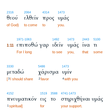
2316
2064
4314
1473
θεού
ελθείν
προς
υμάς
of God)
to come
to
you.
1:11
1971
-1063
1492
1473
2443
5100
επιποθώ γαρ
ιδείν
υμάς
ίνα
τι
1:11
1:11
For I long
to see
you,
that
some
3330
5486
1473
μεταδώ
χάρισμα
υμίν
[
I should share
favor
with you
3
2
4
4152
1519
3588
4741
-1473
πνευματικόν
εις
το
στηριχθήναι υμάς
spiritual]
for
your support.
1