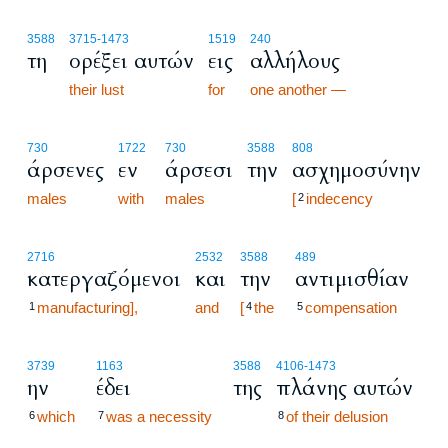
3588
3715
-1473
1519
240
τη
ορέξει αυτών
εις
αλλήλους
their lust
for
one another —
730
1722
730
3588
808
άρσενες
εν
άρσεσι
την
ασχημοσύνην
males
with
males
[
indecency
2
2716
2532
3588
489
κατεργαζόμενοι
και
την
αντιμισθίαν
manufacturing],
and
[
the
compensation
1
4
5
3739
1163
3588
4106
-1473
ην
έδει
της
πλάνης αυτών
which
was a necessity
of their delusion
6
7
8