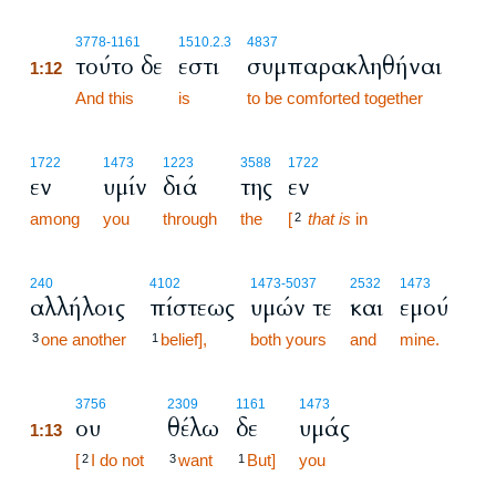
1:12
3778
-1161
1510.2.3
4837
τούτο δε
εστι
συμπαρακληθήναι
1:12
1:12
And this
is
to be comforted together
1722
1473
1223
3588
1722
εν
υμίν
διά
της
εν
among
you
through
the
[
that is
in
2
240
4102
1473
-5037
2532
1473
αλλήλοις
πίστεως
υμών τε
και
εμού
one another
belief],
both yours
and
mine.
3
1
1:13
3756
2309
1161
1473
ου
θέλω
δε
υμάς
1:13
1:13
[
I do not
want
But]
you
2
3
1