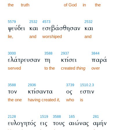
the
truth
of God
in
the
5579
2532
4573
2532
ψεύδει
και
εσεβάσθησαν
και
lie,
and
worshiped
and
3000
3588
2937
3844
ελάτρευσαν
τη
κτίσει
παρά
served
to the
created
thing
over
3588
2936
3739
1510.2.3
τον
κτίσαντα
ος
εστιν
the one
having created
it
,
who
is
2128
1519
3588
165
281
ευλογητός
εις
τους
αιώνας
αμήν