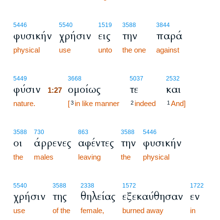
5446
5540
1519
3588
3844
φυσικήν
χρήσιν
εις
την
παρά
physical
use
unto
the one
against
1:27
5449
3668
5037
2532
φύσιν
ομοίως
τε
και
1:27
nature.
1:27
[
in like manner
indeed
And]
3
2
1
3588
730
863
3588
5446
οι
άρρενες
αφέντες
την
φυσικήν
the
males
leaving
the
physical
5540
3588
2338
1572
1722
χρήσιν
της
θηλείας
εξεκαύθησαν
εν
use
of the
female,
burned away
in