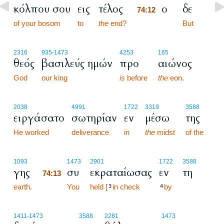
κόλπου σου
εις
τέλος
ο
δε
74:12
of your bosom
to
the
end?
74:12
But
2316
935
-1473
4253
165
θεός
βασιλεύς ημών
προ
αιώνος
God
our king
is
before
the
eon.
2038
4991
1722
3319
3588
ειργάσατο
σωτηρίαν
εν
μέσω
της
He worked
deliverance
in
the
midst
of the
74:13
1093
1473
2901
1722
3588
γης
συ
εκραταίωσας
εν
τη
74:13
earth.
74:13
You
held [
in check
by
3
4
1411
-1473
3588
2281
1473