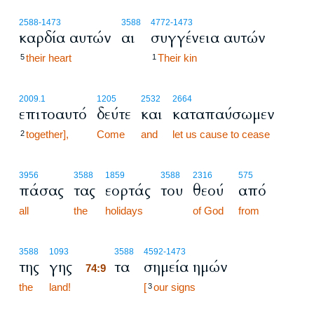
2588
-1473
3588
4772
-1473
καρδία αυτών
αι
συγγένεια αυτών
their heart
Their kin
5
1
2009.1
1205
2532
2664
επιτοαυτό
δεύτε
και
καταπαύσωμεν
together],
Come
and
let us cause to cease
2
3956
3588
1859
3588
2316
575
πάσας
τας
εορτάς
του
θεού
από
all
the
holidays
of God
from
74:9
3588
1093
3588
4592
-1473
της
γης
τα
σημεία ημών
74:9
the
land!
74:9
[
our signs
3