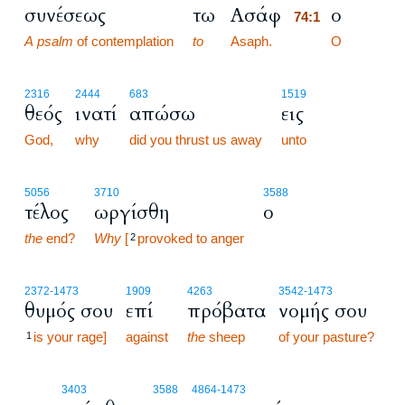
συνέσεως
τω
Ασάφ
ο
74:1
A psalm
of contemplation
to
Asaph.
74:1
O
2316
2444
683
1519
θεός
ινατί
απώσω
εις
God,
why
did you thrust us away
unto
5056
3710
3588
τέλος
ωργίσθη
ο
the
end?
Why
[
provoked to anger
2
2372
-1473
1909
4263
3542
-1473
θυμός σου
επί
πρόβατα
νομής σου
is your rage]
against
the
sheep
of your pasture?
1
74:2
3403
3588
4864
-1473