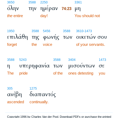
74:23
3650
3588
2250
3361
όλην
την
ημέραν
μη
74:23
the
entire
day!
74:23
You should not
1950
3588
5456
3588
3610
-1473
επιλάθη
της
φωνής
των
οικετών σου
forget
the
voice
of your servants.
3588
5243
3588
3404
1473
η
υπερηφανία
των
μισούντων
σε
The
pride
of the
ones detesting
you
305
1275
ανέβη
διαπαντός
ascended
continually.
Copyright 1996 by Charles Van der Pool. Download PDFs or purchase the printed