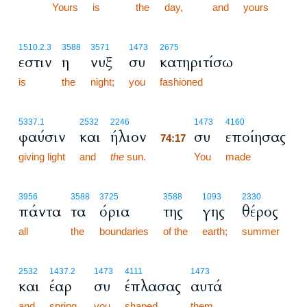
74:16
Yours
is
the
day,
and
yours
1510.2.3
3588
3571
1473
2675
εστιν
η
νυξ
συ
κατηριτίσω
is
the
night;
you
fashioned
74:17
5337.1
2532
2246
1473
4160
φαύσιν
και
ήλιον
συ
εποίησας
74:17
giving light
and
the
sun.
74:17
You
made
3956
3588
3725
3588
1093
2330
πάντα
τα
όρια
της
γης
θέρος
all
the
boundaries
of the
earth;
summer
2532
1437.2
1473
4111
1473
και
έαρ
συ
έπλασας
αυτά
and
spring,
you
shaped
them.