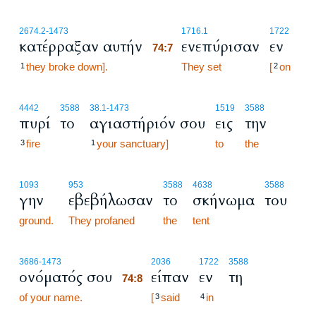
74:7
2674.2
-1473
1716.1
1722
κατέρραξαν αυτήν
ενεπύρισαν
εν
74:7
they broke down].
74:7
They set
[
on
1
2
4442
3588
38.1
-1473
1519
3588
πυρί
το
αγιαστήριόν σου
εις
την
fire
your sanctuary]
to
the
3
1
1093
953
3588
4638
3588
γην
εβεβήλωσαν
το
σκήνωμα
του
ground.
They profaned
the
tent
74:8
3686
-1473
2036
1722
3588
ονόματός σου
είπαν
εν
τη
74:8
of your name.
74:8
[
said
in
3
4