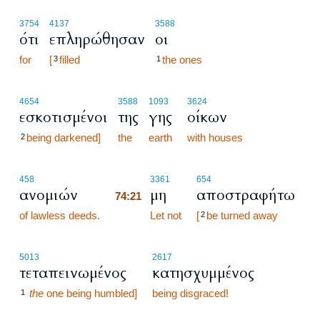
3754
4137
3588
ότι
επληρώθησαν
οι
for
[
filled
the ones
3
1
4654
3588
1093
3624
εσκοτισμένοι
της
γης
οίκων
being darkened]
the
earth
with houses
2
74:21
458
3361
654
ανομιών
μη
αποστραφήτω
74:21
of lawless deeds.
74:21
Let not
[
be turned away
2
5013
2617
τεταπεινωμένος
κατησχυμμένος
the
one being humbled]
being disgraced!
1