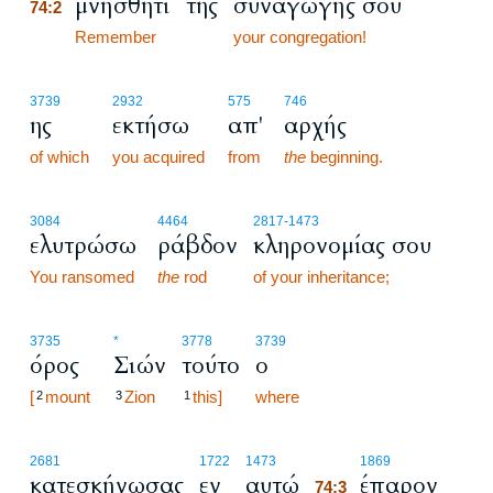
μνήσθητι
της
συναγωγής σου
74:2
74:2
Remember
your congregation!
3739
2932
575
746
ης
εκτήσω
απ'
αρχής
of which
you acquired
from
the
beginning.
3084
4464
2817
-1473
ελυτρώσω
ράβδον
κληρονομίας σου
You ransomed
the
rod
of your inheritance;
3735
*
3778
3739
όρος
Σιών
τούτο
ο
[
mount
Zion
this]
where
2
3
1
74:3
2681
1722
1473
1869
κατεσκήνωσας
εν
αυτώ
έπαρον
74:3