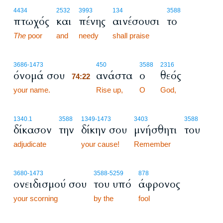
4434
2532
3993
134
3588
πτωχός
και
πένης
αινέσουσι
το
The
poor
and
needy
shall praise
74:22
3686
-1473
450
3588
2316
όνομά σου
ανάστα
ο
θεός
74:22
your name.
74:22
Rise up,
O
God,
1340.1
3588
1349
-1473
3403
3588
δίκασον
την
δίκην σου
μνήσθητι
του
adjudicate
your cause!
Remember
3680
-1473
3588
-5259
878
ονειδισμού σου
του υπό
άφρονος
your scorning
by the
fool