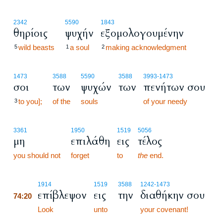
2342
5590
1843
θηρίοις
ψυχήν
εξομολογουμένην
wild beasts
a soul
making acknowledgment
5
1
2
1473
3588
5590
3588
3993
-1473
σοι
των
ψυχών
των
πενήτων σου
to you];
of the
souls
of your needy
3
3361
1950
1519
5056
μη
επιλάθη
εις
τέλος
you should not
forget
to
the
end.
74:20
1914
1519
3588
1242
-1473
επίβλεψον
εις
την
διαθήκην σου
74:20
74:20
Look
unto
your covenant!