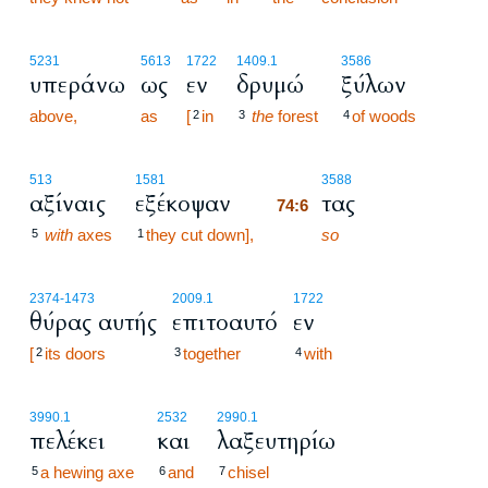
5231
5613
1722
1409.1
3586
υπεράνω
ως
εν
δρυμώ
ξύλων
above,
as
[
in
the
forest
of woods
2
3
4
74:6
513
1581
3588
αξίναις
εξέκοψαν
τας
74:6
with
axes
they cut down],
74:6
so
5
1
2374
-1473
2009.1
1722
θύρας αυτής
επιτοαυτό
εν
[
its doors
together
with
2
3
4
3990.1
2532
2990.1
πελέκει
και
λαξευτηρίω
a hewing axe
and
chisel
5
6
7