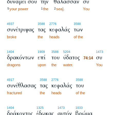
δυνάμει σου
την
θάλασσαν
συ
your power
the
sea].
You
5
1
2
4937
3588
2776
3588
συνέτριψας
τας
κεφαλάς
των
broke
the
heads
of the
74:14
1404
1909
3588
5204
1473
δρακόντων
επί
του
ύδατος
συ
74:14
dragons
upon
the
water.
74:14
You
4917
3588
2776
3588
συνέθλασας
τας
κεφαλάς
του
fractured
the
heads
of the
1404
1325
1473
1033
δράκοντος
έδωκας
αυτόν
βρώμα