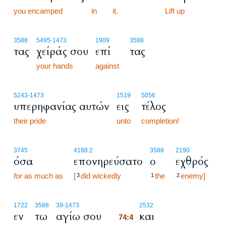
you encamped
in
it.
74:3
Lift up
3588
5495
-1473
1909
3588
τας
χείράς σου
επί
τας
your hands
against
5243
-1473
1519
5056
υπερηφανίας αυτών
εις
τέλος
their pride
unto
completion!
3745
4188.2
3588
2190
όσα
επονηρεύσατο
ο
εχθρός
for
as much as
[
did wickedly
the
enemy]
3
1
2
74:4
1722
3588
39
-1473
2532
εν
τω
αγίω σου
και
74:4