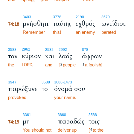
74:18
3403
3778
2190
3679
μνήσθητι
ταύτης
εχθρός
ωνείδισε
74:18
74:18
Remember
this!
an enemy
berated
2962
3588
2532
2992
878
κύριον
τον
και
λαός
άφρων
,
the
and
[
people
a foolish]
LORD
2
1
3947
3588
3686
-1473
παρώξυνε
το
όνομά σου
provoked
your name.
74:19
3361
3860
3588
μη
παραδώς
τοις
74:19
74:19
You should not
deliver up
[
to the
4