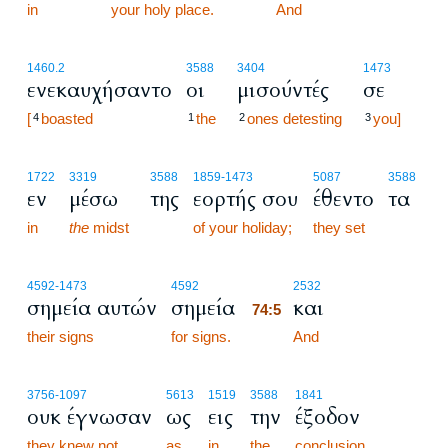
in
your holy place.
74:4
And
1460.2
3588
3404
1473
ενεκαυχήσαντο
οι
μισούντές
σε
[
boasted
the
ones detesting
you]
4
1
2
3
1722
3319
3588
1859
-1473
5087
3588
εν
μέσω
της
εορτής σου
έθεντο
τα
in
the
midst
of your holiday;
they set
74:5
4592
-1473
4592
2532
σημεία αυτών
σημεία
και
74:5
their signs
for signs.
74:5
And
3756
-1097
5613
1519
3588
1841
ουκ έγνωσαν
ως
εις
την
έξοδον
they knew not
as
in
the
conclusion