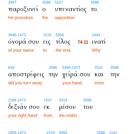
3947
3588
5227
3588
παροξυνεί
ο
υπεναντίος
το
He provokes
the
opposition
74:11
3686
-1473
1519
5056
2444
όνομά σου
εις
τέλος
ινατί
74:11
of your name
to
the
end.
74:11
Why
654
3588
5495
-1473
2532
3588
αποστρέφεις
την
χείρά σου
και
την
did you turn away
your hand,
even
1188
-1473
1537
3319
3588
δεξιάν σου
εκ
μέσου
του
your right
hand
from
the
midst
74:12
2859
-1473
1519
5056
3588
1161