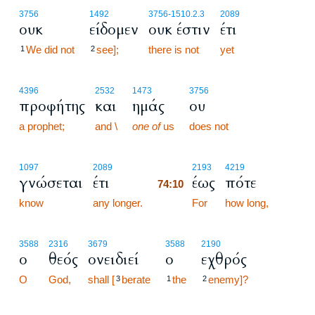
3756
1492
3756
-1510.2.3
2089
ουκ
είδομεν
ουκ έστιν
έτι
We did not
see];
there is not
yet
1
2
4396
2532
1473
3756
προφήτης
και
ημάς
ου
a prophet;
and \
one of
us
does not
74:10
1097
2089
2193
4219
γνώσεται
έτι
έως
πότε
74:10
know
any longer.
74:10
For
how long,
3588
2316
3679
3588
2190
ο
θεός
ονειδιεί
ο
εχθρός
O
God,
shall [
berate
the
enemy]?
3
1
2