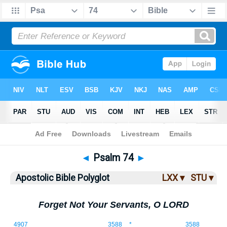
Bible
>
ABP
> Psalm 74
◄
Psalm 74
►
Apostolic Bible Polyglot
LXX ▾
STU ▾
Forget Not Your Servants, O LORD
74:1
4907
3588
*
3588