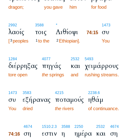
dragon;
you gave
him
for food
74:15
2992
3588
*
1473
λαοίς
τοις
Αιθίοψι
συ
74:15
[
peoples
to the
Ethiopian].
74:15
You
3
1
2
1284
4077
2532
5493
διέρρηξας
πηγάς
και
χειμάρρους
tore open
the
springs
and
rushing streams.
1473
3583
4215
2238.6
συ
εξήρανας
ποταμούς
ηθάμ
You
dried
the
rivers
of continuance.
74:16
4674
1510.2.3
3588
2250
2532
4674
ση
εστιν
η
ημέρα
και
ση
74:16