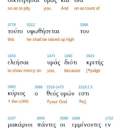
οικτειρήσαι
υμάς
και
διά
so as
to pity
you.
And
on account of
3778
5312
3588
τούτο
υψωθήσεται
του
this
he shall be raised up high
1653
1473
1360
2923
ελεήσαι
υμάς
διότι
κριτής
to show mercy on
you,
because
[
judge
4
2962
3588
2316
-1473
1510.2.3
κύριος
ο
θεός υμών
εστι
the
1
your God
is].
LORD
2
3
3107
3956
3588
1696
1722
μακάριοι
πάντες
οι
εμμένοντες
εν