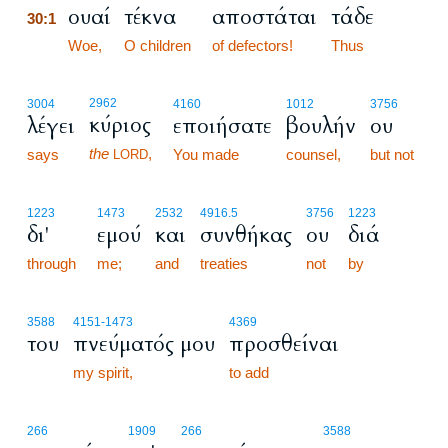
ουαί
τέκνα
αποστάται
τάδε
30:1
30:1
Woe,
O children
of defectors!
Thus
2962
3004
4160
1012
3756
κύριος
λέγει
εποιήσατε
βουλήν
ου
the
,
says
You made
counsel,
but not
LORD
1223
1473
2532
4916.5
3756
1223
δι'
εμού
και
συνθήκας
ου
διά
through
me;
and
treaties
not
by
3588
4151
-1473
4369
του
πνεύματός μου
προσθείναι
my spirit,
to add
30:2
266
1909
266
3588