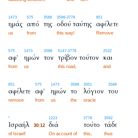
1473
575
3588
3598
-3778
851
ημάς
από
της
οδού ταύτης
αφέλετε
us
from
this way!
Remove
575
1473
3588
5147
-3778
2532
αφ'
ημών
τον
τρίβον τούτον
και
from
us
this road,
and
851
575
1473
3588
3051
3588
αφέλετε
αφ'
ημών
το
λόγιον
του
remove
from
us
the
oracle
30:12
*
1223
3778
3592
Ισραήλ
διά
τούτο
τάδε
30:12
of Israel!
30:12
On account of
this,
thus