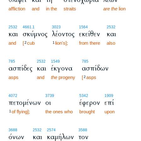
affliction
and
in the
straits
are the
lion
2532
4661.1
3023
1564
2532
και
σκύμνος
λέοντος
εκείθεν
και
and
[
cub
lion's];
from there
also
2
1
785
2532
1549
785
ασπίδες
και
έκγονα
ασπίδων
asps
and
the
progeny
[
asps
2
4072
3739
5342
1909
πετομένων
οι
έφερον
επί
of flying];
the ones who
brought
upon
1
3688
2532
2574
3588
όνων
και
καμήλων
τον