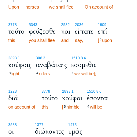
Upon
horses
we shall flee.
On account of
3778
5343
2532
2036
1909
τούτο
φεύξεσθε
και
είπατε
επί
this
you shall flee
and
say,
[
upon
2
2893.1
306.3
1510.8.4
κούφοις
αναβάταις
εσομεθα
light
riders
we will be];
3
4
1
1223
3778
2893.1
1510.8.6
διά
τούτο
κούφοι
έσονται
on account of
this
[
nimble
will be
5
4
3588
1377
1473
οι
διώκοντες
υμάς