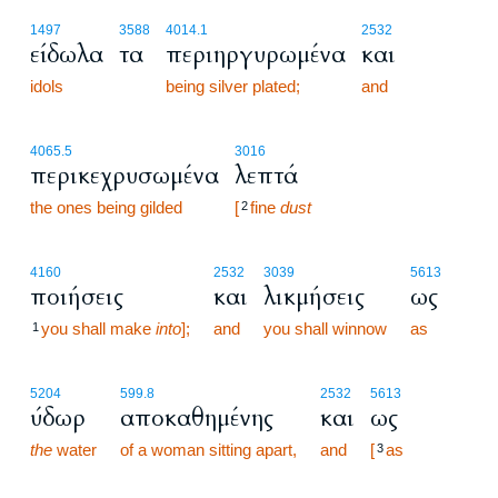
1497
3588
4014.1
2532
είδωλα
τα
περιηργυρωμένα
και
idols
being silver plated;
and
4065.5
3016
περικεχρυσωμένα
λεπτά
the ones being gilded
[
fine
dust
2
4160
2532
3039
5613
ποιήσεις
και
λικμήσεις
ως
you shall make
into
];
and
you shall winnow
as
1
5204
599.8
2532
5613
ύδωρ
αποκαθημένης
και
ως
the
water
of a woman sitting apart,
and
[
as
3