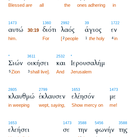
Blessed
are
all
the
ones adhering
in
30:19
1473
1360
2992
39
1722
αυτώ
διότι
λαός
άγιος
εν
30:19
him.
30:19
For
[
people
the
holy
in
2
1
4
*
3611
2532
*
Σιών
οικήσει
και
Ιερουσαλήμ
Zion
shall live].
And
Jerusalem
5
3
2805
2799
1653
1473
κλαυθμώ
έκλαυσεν
ελέησόν
με
in weeping
wept,
saying
,
Show mercy on
me!
1653
1473
3588
5456
3588
ελεήσει
σε
την
φωνήν
της