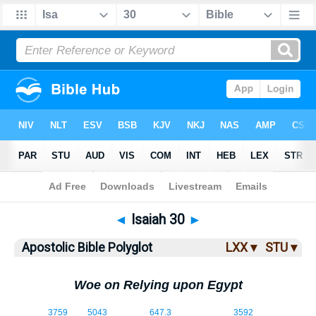
Bible
>
ABP
> Isaiah 30
◄
Isaiah 30
►
Apostolic Bible Polyglot
LXX ▾
STU ▾
Woe on Relying upon Egypt
30:1
3759
5043
647.3
3592