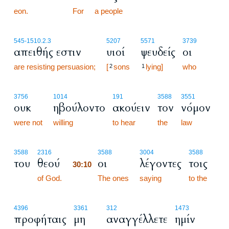
eon.
30:9
For
a people
545
-1510.2.3
5207
5571
3739
απειθής εστιν
υιοί
ψευδείς
οι
are resisting persuasion;
[
sons
lying]
who
2
1
3756
1014
191
3588
3551
ουκ
ηβούλοντο
ακούειν
τον
νόμον
were not
willing
to hear
the
law
30:10
3588
2316
3588
3004
3588
του
θεού
οι
λέγοντες
τοις
30:10
of God.
30:10
The ones
saying
to the
4396
3361
312
1473
προφήταις
μη
αναγγέλλετε
ημίν