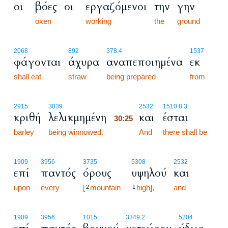
οι
βόες
οι
εργαζόμενοι
την
γην
oxen
working
the
ground
2068
892
378.4
1537
φάγονται
άχυρα
αναπεποιημένα
εκ
shall eat
straw
being prepared
from
30:25
2915
3039
2532
1510.8.3
κριθή
λελικμημένη
και
έσται
30:25
barley
being winnowed.
30:25
And
there shall be
1909
3956
3735
5308
2532
επί
παντός
όρους
υψηλού
και
upon
every
[
mountain
high],
and
2
1
1909
3956
1015
3349.2
5204