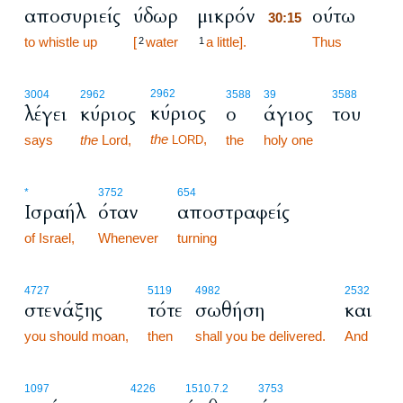
αποσυριείς
ύδωρ
μικρόν
ούτω
30:15
to whistle up
[
water
a little].
30:15
Thus
2
1
2962
3004
2962
3588
39
3588
κύριος
λέγει
κύριος
ο
άγιος
του
the
,
says
the
Lord,
the
holy one
LORD
*
3752
654
Ισραήλ
όταν
αποστραφείς
of Israel,
Whenever
turning
4727
5119
4982
2532
στενάξης
τότε
σωθήση
και
you should moan,
then
shall you be delivered.
And
1097
4226
1510.7.2
3753