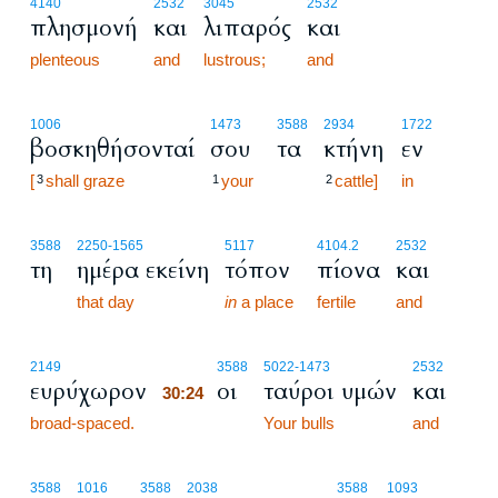
4140
2532
3045
2532
πλησμονή
και
λιπαρός
και
plenteous
and
lustrous;
and
1006
1473
3588
2934
1722
βοσκηθήσονταί
σου
τα
κτήνη
εν
[
shall graze
your
cattle]
in
3
1
2
3588
2250
-1565
5117
4104.2
2532
τη
ημέρα εκείνη
τόπον
πίονα
και
that day
in
a place
fertile
and
30:24
2149
3588
5022
-1473
2532
ευρύχωρον
οι
ταύροι υμών
και
30:24
broad-spaced.
30:24
Your bulls
and
3588
1016
3588
2038
3588
1093