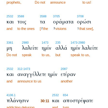
prophets,
Do not
announce
to us!
2532
3588
3588
3705
3708
και
τοις
τα
οράματα
ορώσι
and
to the ones
[
the
visions
that see],
2
3
1
3361
2980
1473
235
1473
-2980
μη
λαλείτε
ημίν
αλλά
ημίν λαλείτε
Do not
speak
to us,
but
speak to us,
2532
312
-1473
2087
και
αναγγέλλετε ημίν
ετέραν
and
announce to us
another
30:11
4106.1
2532
654
πλάνησιν
και
αποστρέψατε
30:11
addicting delusion,
30:11
and
turn