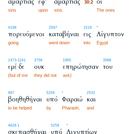
αμαρτίας
εφ'
αμαρτίας
οι
30:2
sins
upon
sins.
30:2
The ones
4198
2597
1519
*
πορευόμενοι
καταβήναι
εις
Αίγυπτον
going
went down
into
Egypt
1473
-1161
3756
1905
3588
εμέ δε
ουκ
επηρώτησαν
του
(but of me
they did not
ask)
997
5259
*
2532
βοηθηθήναι
υπό
Φαραώ
και
to be helped
by
Pharaoh,
and
4628.1
5259
*
σκεπασθήναι
υπό
Αιγυπτίων