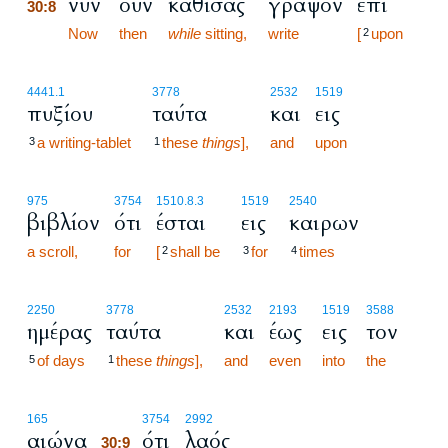
νυν
ουν
καθίσας
γράψον
επί
30:8
30:8
Now
then
while
sitting,
write
[
upon
2
4441.1
3778
2532
1519
πυξίου
ταύτα
και
εις
a writing-tablet
these
things
],
and
upon
3
1
975
3754
1510.8.3
1519
2540
βιβλίον
ότι
έσται
εις
καιρων
a scroll,
for
[
shall be
for
times
2
3
4
2250
3778
2532
2193
1519
3588
ημέρας
ταύτα
και
έως
εις
τον
of days
these
things
],
and
even
into
the
5
1
30:9
165
3754
2992
αιώνα
ότι
λαός
30:9