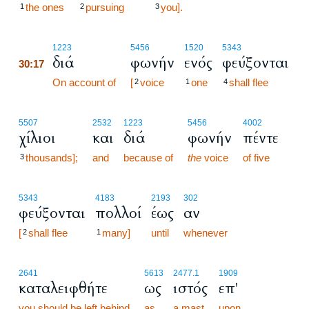
the ones
pursuing
you].
1
2
3
30:17
1223
5456
1520
5343
διά
φωνήν
ενός
φεύξονται
30:17
30:17
On account of
[
voice
one
shall flee
2
1
4
5507
2532
1223
5456
4002
χίλιοι
και
διά
φωνήν
πέντε
thousands];
and
because of
the
voice
of five
3
5343
4183
2193
302
φεύξονται
πολλοί
έως
αν
[
shall flee
many]
until
whenever
2
1
2641
5613
2477.1
1909
καταλειφθήτε
ως
ιστός
επ'
you should be left behind
as
a mast
upon