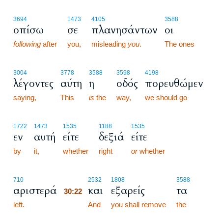
3694
1473
4105
3588
οπίσω
σε
πλανησάντων
οι
following
after
you,
misleading
you
.
The ones
3004
3778
3588
3598
4198
λέγοντες
αύτη
η
οδός
πορευθώμεν
saying,
This
is
the
way,
we should go
1722
1473
1535
1188
1535
εν
αυτή
είτε
δεξιά
είτε
by
it,
whether
right
or
whether
30:22
710
2532
1808
3588
αριστερά
και
εξαρείς
τα
30:22
left.
30:22
And
you shall remove
the