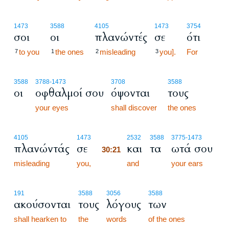
1473
3588
4105
1473
3754
σοι
οι
πλανώντές
σε
ότι
to you
the ones
misleading
you].
For
7
1
2
3
3588
3788
-1473
3708
3588
οι
οφθαλμοί σου
όψονται
τους
your eyes
shall discover
the ones
30:21
4105
1473
2532
3588
3775
-1473
πλανώντάς
σε
και
τα
ωτά σου
30:21
misleading
you,
30:21
and
your ears
191
3588
3056
3588
ακούσονται
τους
λόγους
των
shall hearken to
the
words
of the ones