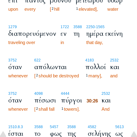
επί
παντός
βουνού
μετεώρου
ύδωρ
upon
every
[
hill
elevated],
water
2
1
1279
1722
3588
2250
-1565
διαπορευόμενον
εν
τη
ημέρα εκείνη
traveling over
in
that day,
3752
622
4183
2532
όταν
απόλωνται
πολλοί
και
whenever
[
should be destroyed
many],
and
2
1
30:26
3752
4098
4444
2532
όταν
πέσωσι
πύργοι
και
30:26
whenever
[
shall fall
towers].
30:26
And
2
1
1510.8.3
3588
5457
3588
4582
5613
έσται
το
φως
της
σελήνης
ως