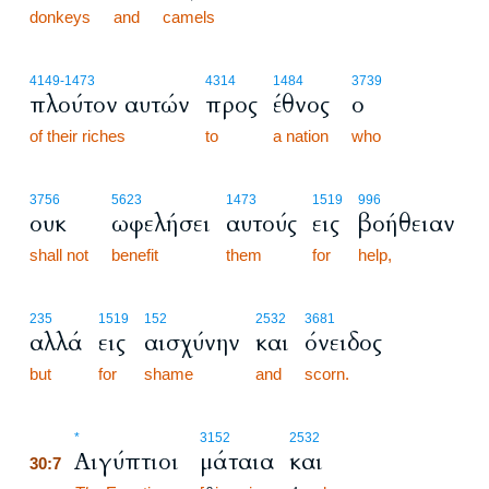
donkeys
and
camels
4149
-1473
4314
1484
3739
πλούτον αυτών
προς
έθνος
ο
of their riches
to
a nation
who
3756
5623
1473
1519
996
ουκ
ωφελήσει
αυτούς
εις
βοήθειαν
shall not
benefit
them
for
help,
235
1519
152
2532
3681
αλλά
εις
αισχύνην
και
όνειδος
but
for
shame
and
scorn.
30:7
*
3152
2532
Αιγύπτιοι
μάταια
και
30:7