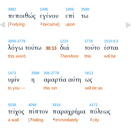
3982
1096
1909
3588
πεποιθώς
εγένου
επί
τω
[
relying
became]
upon
2
1
30:13
3056
-3778
1223
3778
1510.8.3
λόγω τούτω
διά
τούτο
έσται
30:13
this word.
30:13
Therefore
this
will be
1473
3588
266
-3778
5613
υμίν
η
αμαρτία αύτη
ως
to you —
this sin
will be
as
5038
4098
3916
4172
τείχος
πίπτον
παραχρήμα
πόλεως
a wall
[
falling
immediately
city
3
4
2