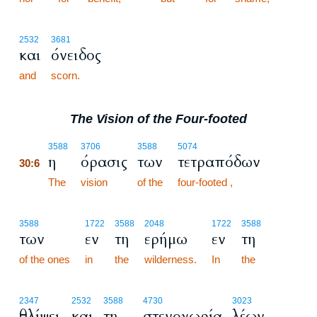
2532
3681
και
όνειδος
and
scorn.
The Vision of the Four-footed
30:6
3588
3706
3588
5074
η
όρασις
των
τετραπόδων
30:6
30:6
The
vision
of the
four-footed ,
3588
1722
3588
2048
1722
3588
των
εν
τη
ερήμω
εν
τη
of the ones
in
the
wilderness.
In
the
2347
2532
3588
4730
3023
θλίψει
και
τη
στενοχωρία
λέων