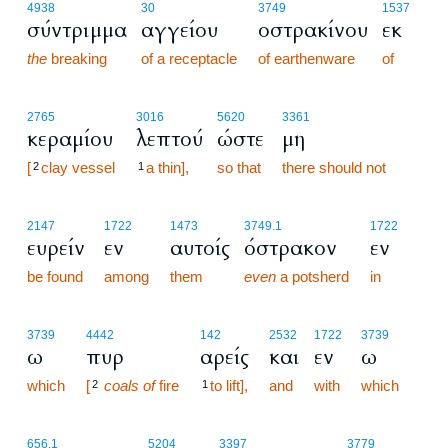
4938
30
3749
1537
σύντριμμα
αγγείου
οστρακίνου
εκ
the
breaking
of a receptacle
of earthenware
of
2765
3016
5620
3361
κεραμίου
λεπτού
ώστε
μη
[
clay vessel
a thin],
so that
there should not
2
1
2147
1722
1473
3749.1
1722
ευρείν
εν
αυτοίς
όστρακον
εν
be found
among
them
even
a potsherd
in
3739
4442
142
2532
1722
3739
ω
πυρ
αρείς
και
εν
ω
which
[
coals of
fire
to lift],
and
with
which
2
1
30:15
656.1
5204
3397
3779