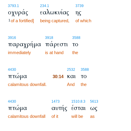
3793.1
234.1
3739
οχυράς
εαλωκυίας
ης
of a fortified]
being captured,
of which
1
3916
3918
3588
παραχρήμα
πάρεστι
το
immediately
is at hand
the
30:14
4430
2532
3588
πτώμα
και
το
30:14
calamitous downfall.
30:14
And
the
4430
1473
1510.8.3
5613
πτώμα
αυτής
έσται
ως
calamitous downfall
of it
will be
as