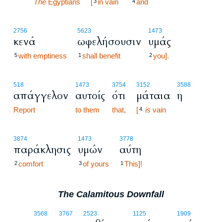
30:7
The
Egyptians
[
in vain
and
3
4
2756
5623
1473
κενά
ωφελήσουσιν
υμάς
with emptiness
shall benefit
you].
5
1
2
518
1473
3754
3152
3588
απάγγελον
αυτοίς
ότι
μάταια
η
Report
to them
that,
[
is
vain
4
3874
1473
3778
παράκλησις
υμών
αύτη
comfort
of yours
This]!
2
3
1
The Calamitous Downfall
30:8
3568
3767
2523
1125
1909