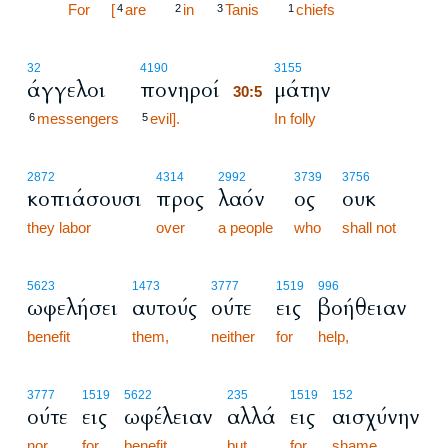
30:4
For
[
are
in
Tanis
chiefs
4
2
3
1
30:5
32
4190
3155
άγγελοι
πονηροί
μάτην
30:5
messengers
evil].
30:5
In folly
6
5
2872
4314
2992
3739
3756
κοπιάσουσι
προς
λαόν
ος
ουκ
they labor
over
a people
who
shall not
5623
1473
3777
1519
996
ωφελήσει
αυτούς
ούτε
εις
βοήθειαν
benefit
them,
neither
for
help,
3777
1519
5622
235
1519
152
ούτε
εις
ωφέλειαν
αλλά
εις
αισχύνην
nor
for
benefit,
but
for
shame,