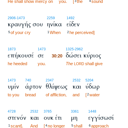
He shall show mercy on
you.
[
the
sound
3
4
2906
-1473
2259
1492
κραυγής σου
ηνίκα
είδεν
of your cry
When
he perceived]
5
1
2
30:20
1873
1473
1325
-2962
επήκουσέ
σε
δώσει κύριος
30:20
he heeded
you.
30:20
The
shall give
LORD
1473
740
2347
2532
5204
υμίν
άρτον
θλίψεως
και
ύδωρ
to you
bread
of affliction,
and
[
water
2
4728
2532
3765
3361
1448
στενόν
και
ουκ έτι
μη
εγγίσωσί
scant].
And
[
no longer
shall
approach
1
4
5
6