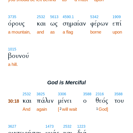
3735
2532
5613
4590.1
5342
1909
όρους
και
ως
σημαίαν
φέρων
επί
a mountain,
and
as
a flag
borne
upon
1015
βουνού
a hill.
God is Merciful
30:18
2532
3825
3306
3588
2316
3588
και
πάλιν
μένει
ο
θεός
του
30:18
30:18
And
again
[
will wait
God]
2
1
3627
1473
2532
1223