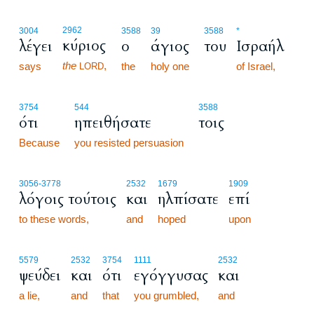
2962
3004
3588
39
3588
*
κύριος
λέγει
ο
άγιος
του
Ισραήλ
the
,
says
the
holy one
of Israel,
LORD
3754
544
3588
ότι
ηπειθήσατε
τοις
Because
you resisted persuasion
3056
-3778
2532
1679
1909
λόγοις τούτοις
και
ηλπίσατε
επί
to these words,
and
hoped
upon
5579
2532
3754
1111
2532
ψεύδει
και
ότι
εγόγγυσας
και
a lie,
and
that
you grumbled,
and