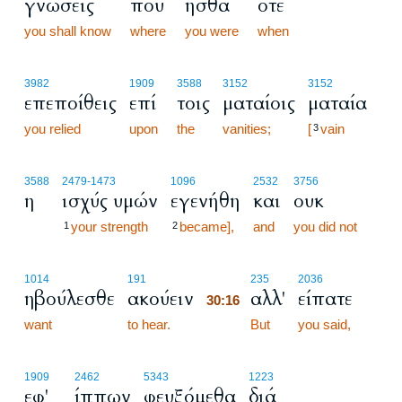
γνώσεις
που
ήσθα
ότε
you shall know
where
you were
when
3982
1909
3588
3152
3152
επεποίθεις
επί
τοις
ματαίοις
ματαία
you relied
upon
the
vanities;
[
vain
3
3588
2479
-1473
1096
2532
3756
η
ισχύς υμών
εγενήθη
και
ουκ
your strength
became],
and
you did not
1
2
30:16
1014
191
235
2036
ηβούλεσθε
ακούειν
αλλ'
είπατε
30:16
want
to hear.
30:16
But
you said,
1909
2462
5343
1223
εφ'
ίππων
φευξόμεθα
διά