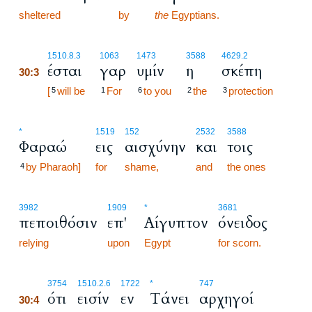
sheltered
by
the
Egyptians.
30:3
1510.8.3
1063
1473
3588
4629.2
έσται
γαρ
υμίν
η
σκέπη
30:3
30:3
[
will be
For
to you
the
protection
5
1
6
2
3
*
1519
152
2532
3588
Φαραώ
εις
αισχύνην
και
τοις
by Pharaoh]
for
shame,
and
the ones
4
3982
1909
*
3681
πεποιθόσιν
επ'
Αίγυπτον
όνειδος
relying
upon
Egypt
for scorn.
30:4
3754
1510.2.6
1722
*
747
ότι
εισίν
εν
Τάνει
αρχηγοί
30:4