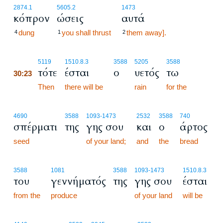
2874.1
5605.2
1473
κόπρον
ώσεις
αυτά
dung
you shall thrust
them away].
4
1
2
30:23
5119
1510.8.3
3588
5205
3588
τότε
έσται
ο
υετός
τω
30:23
30:23
Then
there will be
rain
for the
4690
3588
1093
-1473
2532
3588
740
σπέρματι
της
γης σου
και
ο
άρτος
seed
of your land;
and
the
bread
3588
1081
3588
1093
-1473
1510.8.3
του
γεννήματός
της
γης σου
έσται
from the
produce
of your land
will be