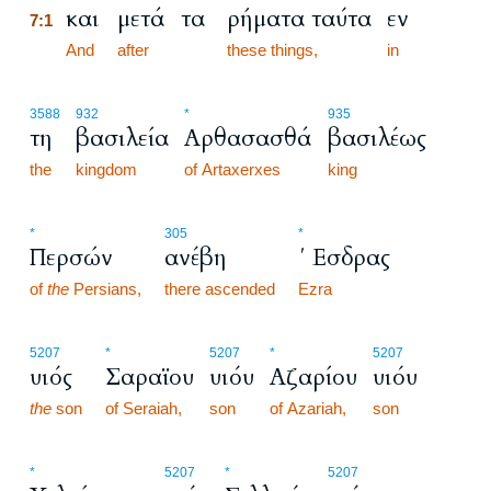
και
μετά
τα
ρήματα ταύτα
εν
7:1
7:1
And
after
these things,
in
3588
932
*
935
τη
βασιλεία
Αρθασασθά
βασιλέως
the
kingdom
of Artaxerxes
king
*
305
*
Περσών
ανέβη
΄ Εσδρας
of
the
Persians,
there ascended
Ezra
5207
*
5207
*
5207
υιός
Σαραϊου
υιόυ
Αζαρίου
υιόυ
the
son
of Seraiah,
son
of Azariah,
son
7:2
*
5207
*
5207