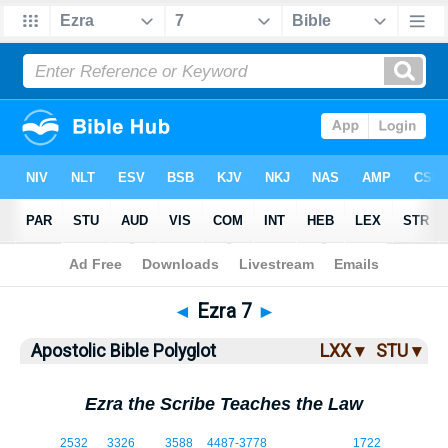
Bible
>
ABP
> Ezra 7
◄
Ezra 7
►
Apostolic Bible Polyglot
LXX ▾
STU ▾
Ezra the Scribe Teaches the Law
7:1
2532
3326
3588
4487
-3778
1722