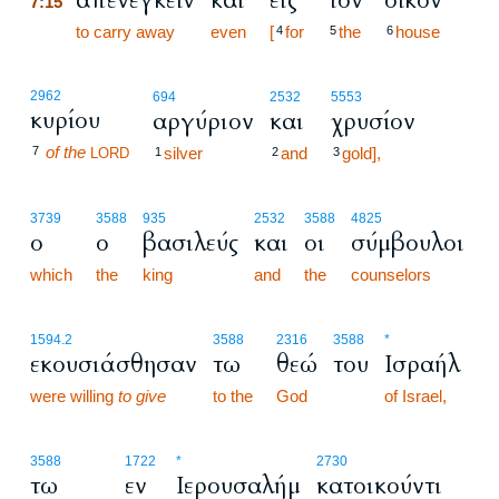
απενεγκείν
και
εις
τον
οίκον
7:15
7:15
to carry away
even
[
for
the
house
4
5
6
2962
694
2532
5553
κυρίου
αργύριον
και
χρυσίον
of the
7
silver
and
gold],
LORD
1
2
3
3739
3588
935
2532
3588
4825
ο
ο
βασιλεύς
και
οι
σύμβουλοι
which
the
king
and
the
counselors
1594.2
3588
2316
3588
*
εκουσιάσθησαν
τω
θεώ
του
Ισραήλ
were willing
to give
to the
God
of Israel,
3588
1722
*
2730
τω
εν
Ιερουσαλήμ
κατοικούντι