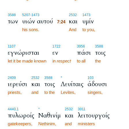
7:24
3588
5207
-1473
2532
1473
των
υιών αυτού
και
υμίν
7:24
his sons.
7:24
And
to you,
1107
1722
3956
3588
εγνώρισται
εν
πάσι
τοις
let it be made known
in
respect
to all
the
2409
2532
3588
*
103
ιερεύσι
και
τοις
Λευίταις
άδουσι
priests,
and
to the
Levites,
singers,
4440.1
*
2532
3011
πυλωροίς
Ναθινίμ
και
λειτουργοίς
gatekeepers,
Nethinim,
and
ministers