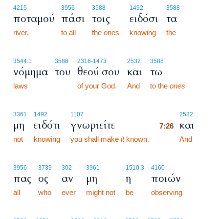
4215
3956
3588
1492
3588
ποταμού
πάσι
τοις
ειδόσι
τα
river,
to all
the ones
knowing
the
3544.1
3588
2316
-1473
2532
3588
νόμημα
του
θεού σου
και
τω
laws
of your God.
And
to the
ones
7:26
3361
1492
1107
2532
μη
ειδότι
γνωριείτε
και
7:26
not
knowing
you shall make
it
known.
7:26
And
3956
3739
302
3361
1510.3
4160
πας
ος
αν
μη
η
ποιών
all
who
ever
might not
be
observing