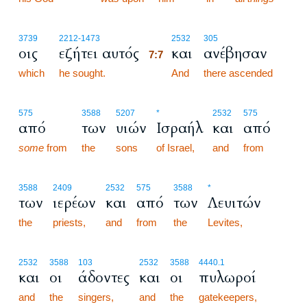
7:7
3739
2212
-1473
2532
305
οις
εζήτει αυτός
και
ανέβησαν
7:7
which
he sought.
7:7
And
there ascended
575
3588
5207
*
2532
575
από
των
υιών
Ισραήλ
και
από
some
from
the
sons
of Israel,
and
from
3588
2409
2532
575
3588
*
των
ιερέων
και
από
των
Λευιτών
the
priests,
and
from
the
Levites,
2532
3588
103
2532
3588
4440.1
και
οι
άδοντες
και
οι
πυλωροί
and
the
singers,
and
the
gatekeepers,