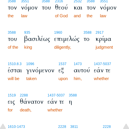
3588
3551
3588
2316
2532
3588
3551
τον
νόμον
του
θεού
και
τον
νόμον
the
law
of God
and
the
law
3588
935
1960
3588
2917
του
βασιλέως
επιμελώς
το
κρίμα
of the
king
diligently,
judgment
1510.8.3
1096
1537
1473
1437
-5037
έσται
γινόμενον
εξ
αυτού
εάν τε
will be
taken
upon
him,
whether
1519
2288
1437
-5037
3588
εις
θάνατον
εάν τε
η
for
death,
whether
1610
-1473
2228
3811
2228