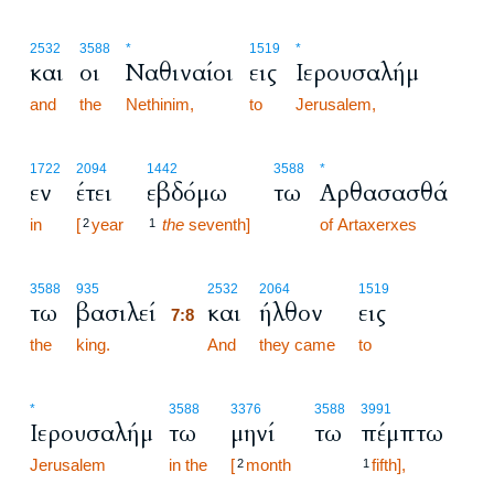
2532
3588
*
1519
*
και
οι
Ναθιναίοι
εις
Ιερουσαλήμ
and
the
Nethinim,
to
Jerusalem,
1722
2094
1442
3588
*
εν
έτει
εβδόμω
τω
Αρθασασθά
in
[
year
the
seventh]
of Artaxerxes
2
1
7:8
3588
935
2532
2064
1519
τω
βασιλεί
και
ήλθον
εις
7:8
the
king.
7:8
And
they came
to
*
3588
3376
3588
3991
Ιερουσαλήμ
τω
μηνί
τω
πέμπτω
Jerusalem
in the
[
month
fifth],
2
1