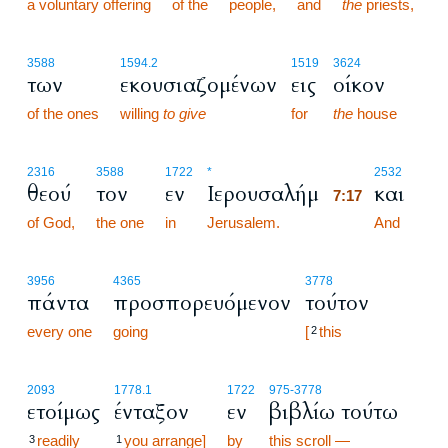
a voluntary offering
of the
people,
and
the
priests,
3588
1594.2
1519
3624
των
εκουσιαζομένων
εις
οίκον
of the ones
willing
to give
for
the
house
7:17
2316
3588
1722
*
2532
θεού
τον
εν
Ιερουσαλήμ
και
7:17
of God,
the one
in
Jerusalem.
7:17
And
3956
4365
3778
πάντα
προσπορευόμενον
τούτον
every one
going
[
this
2
2093
1778.1
1722
975
-3778
ετοίμως
ένταξον
εν
βιβλίω τούτω
readily
you arrange]
by
this scroll —
3
1