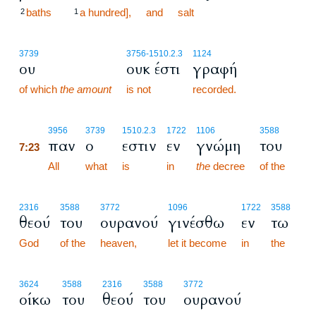
baths
a hundred],
and
salt
2
1
3739
3756
-1510.2.3
1124
ου
ουκ έστι
γραφή
of which
the amount
is not
recorded.
7:23
3956
3739
1510.2.3
1722
1106
3588
παν
ο
εστιν
εν
γνώμη
του
7:23
7:23
All
what
is
in
the
decree
of the
2316
3588
3772
1096
1722
3588
θεού
του
ουρανού
γινέσθω
εν
τω
God
of the
heaven,
let it become
in
the
3624
3588
2316
3588
3772
οίκω
του
θεού
του
ουρανού