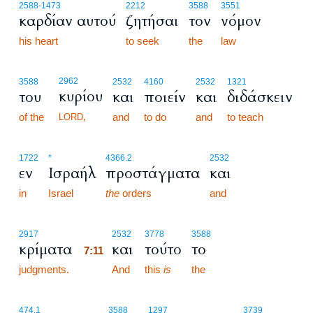
2588
-1473
2212
3588
3551
καρδίαν αυτού
ζητήσαι
τον
νόμον
his heart
to seek
the
law
2962
3588
2532
4160
2532
1321
κυρίου
του
και
ποιείν
και
διδάσκειν
,
of the
and
to do
and
to teach
LORD
1722
*
4366.2
2532
εν
Ισραήλ
προστάγματα
και
in
Israel
the
orders
and
7:11
2917
2532
3778
3588
κρίματα
και
τούτο
το
7:11
judgments.
7:11
And
this
is
the
474.1
3588
1297
3739