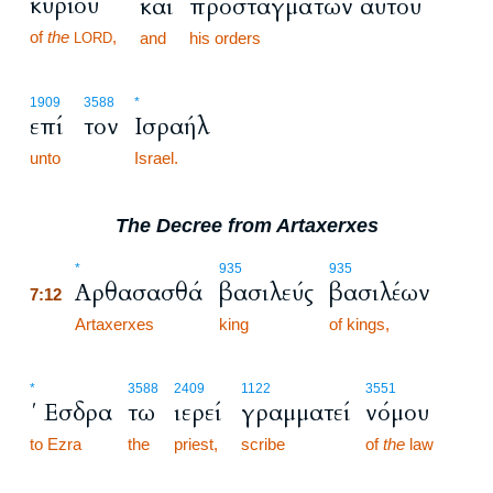
κυρίου
και
προσταγμάτων αυτού
of
the
,
and
his orders
LORD
1909
3588
*
επί
τον
Ισραήλ
unto
Israel.
The Decree from Artaxerxes
7:12
*
935
935
Αρθασασθά
βασιλεύς
βασιλέων
7:12
7:12
Artaxerxes
king
of kings,
*
3588
2409
1122
3551
΄ Εσδρα
τω
ιερεί
γραμματεί
νόμου
to Ezra
the
priest,
scribe
of
the
law