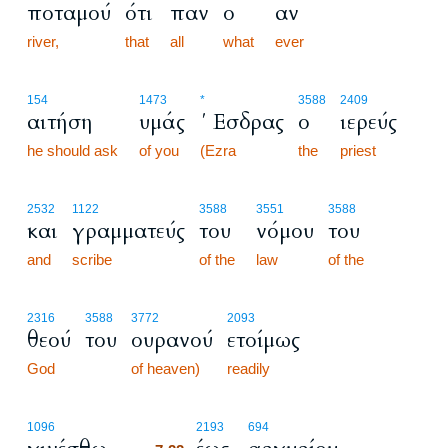
ποταμού
ότι
παν
ο
αν
river,
that
all
what
ever
154
1473
*
3588
2409
αιτήση
υμάς
΄ Εσδρας
ο
ιερεύς
he should ask
of you
(Ezra
the
priest
2532
1122
3588
3551
3588
και
γραμματεύς
του
νόμου
του
and
scribe
of the
law
of the
2316
3588
3772
2093
θεού
του
ουρανού
ετοίμως
God
of heaven)
readily
7:22
1096
2193
694