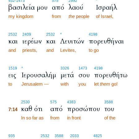
932
-1473
575
2992
*
βασιλεία μου
από
λαού
Ισραήλ
my kingdom
from
the
people
of Israel,
2532
2409
2532
*
4198
και
ιερέων
και
Λευιτών
πορευθήναι
and
priests,
and
Levites,
to go
1519
*
3326
1473
4198
εις
Ιερουσαλήμ
μετά
σου
πορευθήτω
to
Jerusalem —
with
you
let
them
go!
7:14
2530
575
4383
3588
καθ ότι
από
προσώπου
του
7:14
7:14
In so far as
from
in front
of the
935
2532
3588
2033
4825