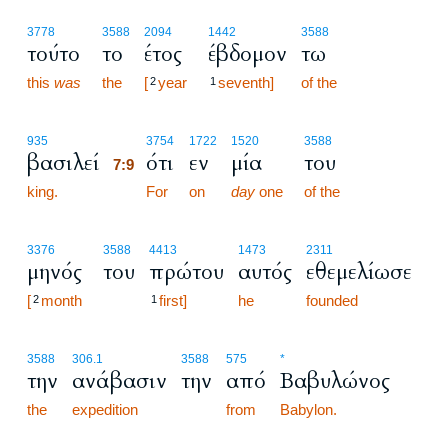
3778
3588
2094
1442
3588
τούτο
το
έτος
έβδομον
τω
this
was
the
[
year
seventh]
of the
2
1
7:9
935
3754
1722
1520
3588
βασιλεί
ότι
εν
μία
του
7:9
king.
7:9
For
on
day
one
of the
3376
3588
4413
1473
2311
μηνός
του
πρώτου
αυτός
εθεμελίωσε
[
month
first]
he
founded
2
1
3588
306.1
3588
575
*
την
ανάβασιν
την
από
Βαβυλώνος
the
expedition
from
Babylon.