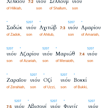
Χελκίου
υιόυ
Σελλούμ
υιόυ
7:2
of Hilkiah,
7:2
son
of Shallum,
son
7:3
*
5207
*
5207
*
Σαδώκ
υιόυ
Αχιτώβ
υιόυ
Αμαρίου
7:3
of Zadok,
son
of Ahitub,
7:3
son
of Amariah,
7:4
5207
*
5207
*
5207
υιόυ
Αζαρίου
υιόυ
Μαριώθ
υιόυ
7:4
son
of Azariah,
son
of Meraioth,
7:4
son
*
5207
*
5207
*
Ζαραϊου
υιόυ
Οζί
υιόυ
Βοκκί
of Zerahiah,
son
of Uzzi,
son
of Bukki,
7:5
5207
*
5207
*
5207
υιόυ
Αβισουέ
υιόυ
Φινεές
υιόυ
7:5