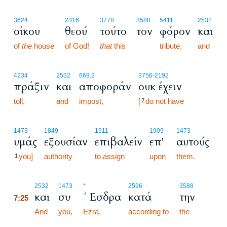
3624
2316
3778
3588
5411
2532
οίκου
θεού
τούτο
τον
φόρον
και
of
the
house
of God!
that
this
tribute,
and
4234
2532
669.2
3756
-2192
πράξιν
και
αποφοράν
ουκ έχειν
toll,
and
impost,
[
do not have
2
1473
1849
1911
1909
1473
υμάς
εξουσίαν
επιβαλείν
επ'
αυτούς
you]
authority
to assign
upon
them.
1
7:25
2532
1473
*
2596
3588
και
συ
΄ Εσδρα
κατά
την
7:25
7:25
And
you,
Ezra,
according to
the