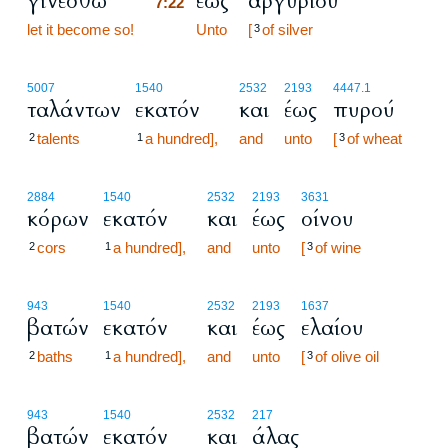
γινέσθω
έως
αργυρίου
7:22
let it become so!
7:22
Unto
[
of silver
3
5007
1540
2532
2193
4447.1
ταλάντων
εκατόν
και
έως
πυρού
talents
a hundred],
and
unto
[
of wheat
2
1
3
2884
1540
2532
2193
3631
κόρων
εκατόν
και
έως
οίνου
cors
a hundred],
and
unto
[
of wine
2
1
3
943
1540
2532
2193
1637
βατών
εκατόν
και
έως
ελαίου
baths
a hundred],
and
unto
[
of olive oil
2
1
3
943
1540
2532
217
βατών
εκατόν
και
άλας