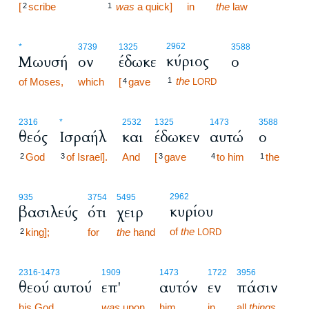
[
scribe
was
a quick]
in
the
law
2
1
2962
*
3739
1325
3588
κύριος
Μωυσή
ον
έδωκε
ο
the
of Moses,
which
[
gave
1
4
LORD
2316
*
2532
1325
1473
3588
θεός
Ισραήλ
και
έδωκεν
αυτώ
ο
God
of Israel].
And
[
gave
to him
the
2
3
3
4
1
2962
935
3754
5495
κυρίου
βασιλεύς
ότι
χειρ
of
the
king];
for
the
hand
2
LORD
2316
-1473
1909
1473
1722
3956
θεού αυτού
επ'
αυτόν
εν
πάσιν
his God
was
upon
him
in
all
things