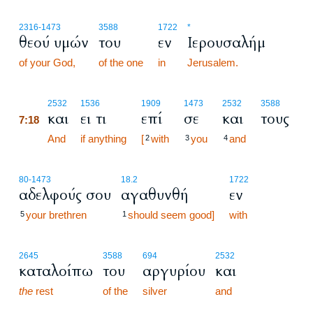
2316
-1473
3588
1722
*
θεού υμών
του
εν
Ιερουσαλήμ
of your God,
of the one
in
Jerusalem.
7:18
2532
1536
1909
1473
2532
3588
και
ει τι
επί
σε
και
τους
7:18
7:18
And
if anything
[
with
you
and
2
3
4
80
-1473
18.2
1722
αδελφούς σου
αγαθυνθή
εν
your brethren
should seem good]
with
5
1
2645
3588
694
2532
καταλοίπω
του
αργυρίου
και
the
rest
of the
silver
and