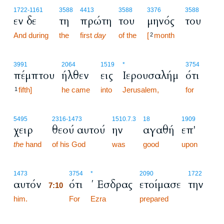
1722
-1161
3588
4413
3588
3376
3588
εν δε
τη
πρώτη
του
μηνός
του
And during
the
first
day
of the
[
month
2
3991
2064
1519
*
3754
πέμπτου
ήλθεν
εις
Ιερουσαλήμ
ότι
fifth]
he came
into
Jerusalem,
for
1
5495
2316
-1473
1510.7.3
18
1909
χειρ
θεού αυτού
ην
αγαθή
επ'
the
hand
of his God
was
good
upon
7:10
1473
3754
*
2090
1722
αυτόν
ότι
΄ Εσδρας
ετοίμασε
την
7:10
him.
7:10
For
Ezra
prepared