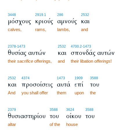
3448
2919.1
286
2532
μόσχους
κριούς
αμνούς
και
calves,
rams,
lambs,
and
2378
-1473
2532
4700.2
-1473
θυσίας αυτών
και
σπονδάς αυτών
their
sacrifice
offerings,
and
their libation
offerings
!
2532
4374
1473
1909
3588
και
προσοίσεις
αυτά
επί
του
And
you shall offer
them
upon
the
2379
3588
3624
3588
θυσιαστηρίου
του
οίκου
του
altar
of the
house