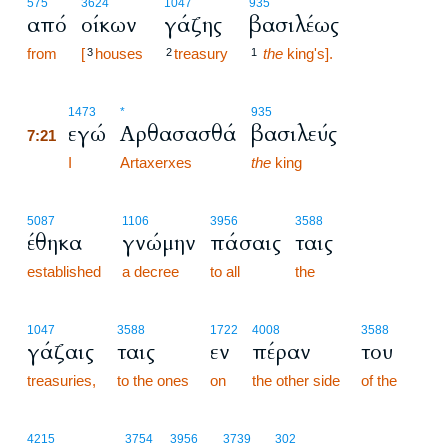
575
3624
1047
935
από
οίκων
γάζης
βασιλέως
from
[
houses
treasury
the
king's].
3
2
1
7:21
1473
*
935
εγώ
Αρθασασθά
βασιλεύς
7:21
7:21
I
Artaxerxes
the
king
5087
1106
3956
3588
έθηκα
γνώμην
πάσαις
ταις
established
a decree
to all
the
1047
3588
1722
4008
3588
γάζαις
ταις
εν
πέραν
του
treasuries,
to the ones
on
the other side
of the
4215
3754
3956
3739
302