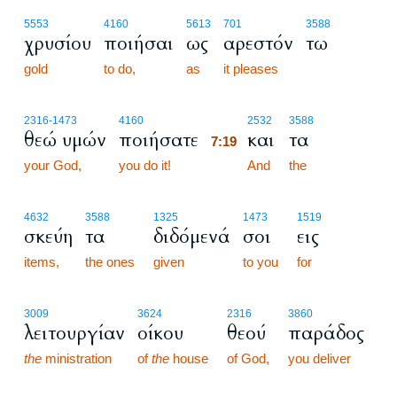
5553
4160
5613
701
3588
χρυσίου
ποιήσαι
ως
αρεστόν
τω
gold
to do,
as
it pleases
7:19
2316
-1473
4160
2532
3588
θεώ υμών
ποιήσατε
και
τα
7:19
your God,
you do it!
7:19
And
the
4632
3588
1325
1473
1519
σκεύη
τα
διδόμενά
σοι
εις
items,
the ones
given
to you
for
3009
3624
2316
3860
λειτουργίαν
οίκου
θεού
παράδος
the
ministration
of
the
house
of God,
you deliver