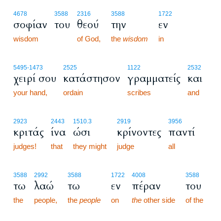
4678
3588
2316
3588
1722
σοφίαν
του
θεού
την
εν
wisdom
of God,
the
wisdom
in
5495
-1473
2525
1122
2532
χειρί σου
κατάστησον
γραμματείς
και
your hand,
ordain
scribes
and
2923
2443
1510.3
2919
3956
κριτάς
ίνα
ώσι
κρίνοντες
παντί
judges!
that
they might
judge
all
3588
2992
3588
1722
4008
3588
τω
λαώ
τω
εν
πέραν
του
the
people,
the
people
on
the
other side
of the