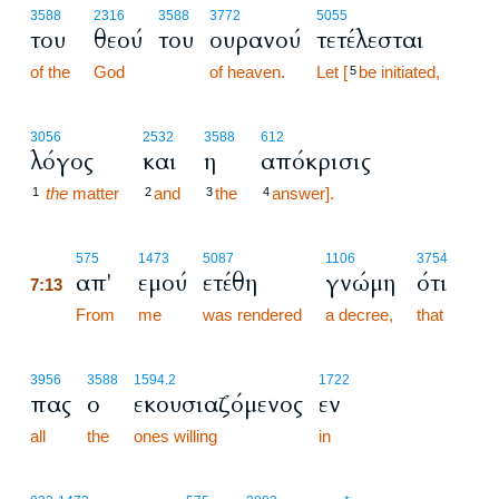
3588
2316
3588
3772
5055
του
θεού
του
ουρανού
τετέλεσται
of the
God
of heaven.
Let [
be initiated,
5
3056
2532
3588
612
λόγος
και
η
απόκρισις
the
matter
and
the
answer].
1
2
3
4
7:13
575
1473
5087
1106
3754
απ'
εμού
ετέθη
γνώμη
ότι
7:13
7:13
From
me
was rendered
a decree,
that
3956
3588
1594.2
1722
πας
ο
εκουσιαζόμενος
εν
all
the
ones willing
in