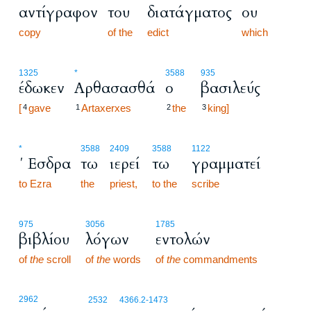
αντίγραφον
του
διατάγματος
ου
copy
of the
edict
which
1325
*
3588
935
έδωκεν
Αρθασασθά
ο
βασιλεύς
[
gave
Artaxerxes
the
king]
4
1
2
3
*
3588
2409
3588
1122
΄ Εσδρα
τω
ιερεί
τω
γραμματεί
to Ezra
the
priest,
to the
scribe
975
3056
1785
βιβλίου
λόγων
εντολών
of
the
scroll
of
the
words
of
the
commandments
2962
2532
4366.2
-1473