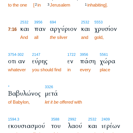
to the one
[
in
Jerusalem
inhabiting].
2
3
1
7:16
2532
3956
694
2532
5553
και
παν
αργύριον
και
χρυσίον
7:16
7:16
And
all
the
silver
and
gold,
3754
-302
2147
1722
3956
5561
οτι αν
εύρης
εν
πάση
χώρα
whatever
you should find
in
every
place
*
3326
Βαβυλώνος
μετά
of Babylon,
let it be offered
with
1594.3
3588
2992
2532
2409
εκουσιασμού
του
λαού
και
ιερέων