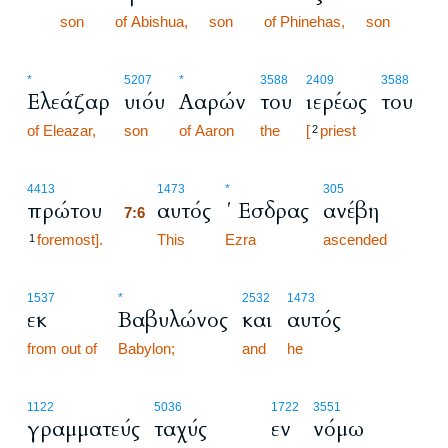
7:5
son
of Abishua,
son
of Phinehas,
son
*
5207
*
3588
2409
3588
Ελεάζαρ
υιόυ
Ααρών
του
ιερέως
του
of Eleazar,
son
of Aaron
the
[
priest
2
7:6
4413
1473
*
305
πρώτου
αυτός
΄ Εσδρας
ανέβη
7:6
foremost].
7:6
This
Ezra
ascended
1
1537
*
2532
1473
εκ
Βαβυλώνος
και
αυτός
from out of
Babylon;
and
he
1122
5036
1722
3551
γραμματεύς
ταχύς
εν
νόμω