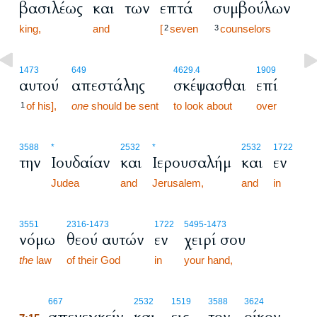
βασιλέως
και
των
επτά
συμβούλων
king,
and
[
seven
counselors
2
3
1473
649
4629.4
1909
αυτού
απεστάλης
σκέψασθαι
επί
of his],
one
should be sent
to look about
over
1
3588
*
2532
*
2532
1722
την
Ιουδαίαν
και
Ιερουσαλήμ
και
εν
Judea
and
Jerusalem,
and
in
3551
2316
-1473
1722
5495
-1473
νόμω
θεού αυτών
εν
χειρί σου
the
law
of their God
in
your hand,
7:15
667
2532
1519
3588
3624