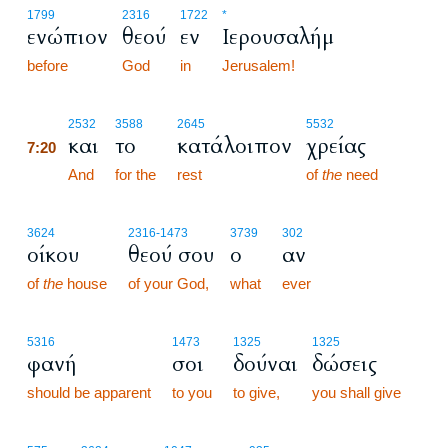
1799
2316
1722
*
ενώπιον
θεού
εν
Ιερουσαλήμ
before
God
in
Jerusalem!
7:20
2532
3588
2645
5532
και
το
κατάλοιπον
χρείας
7:20
7:20
And
for the
rest
of
the
need
3624
2316
-1473
3739
302
οίκου
θεού σου
ο
αν
of
the
house
of your God,
what
ever
5316
1473
1325
1325
φανή
σοι
δούναι
δώσεις
should be apparent
to you
to give,
you shall give