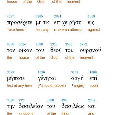
house
of the
God
of the
heaven!
4337
3385
2021
1519
προσέχετε
μη τις
επιχειρήση
εις
Take heed
lest any
make an attempt
against
3588
3624
3588
2316
3588
3772
τον
οίκον
του
θεού
του
ουρανού
the
house
of the
God
of the
heaven!
3379
1096
3709
1909
μήποτε
γένηται
οργή
επί
lest at any time
[
should happen
anger]
upon
2
1
3588
932
3588
935
2532
την
βασιλείαν
του
βασιλέως
και
the
kingdom
of the
king,
and